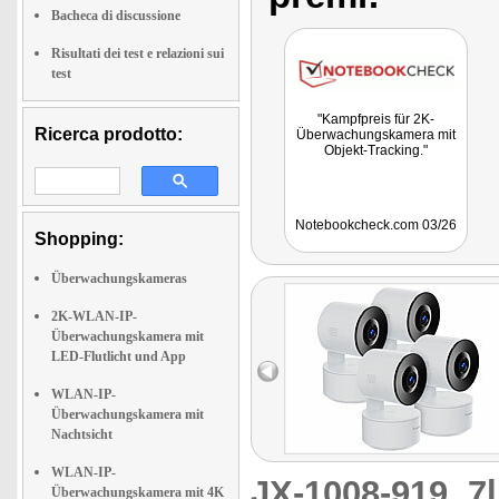
Bacheca di discussione
Risultati dei test e relazioni sui
test
"Kampfpreis für 2K-
Ricerca prodotto:
Überwachungskamera mit
Objekt-Tracking."
Notebookcheck.com 03/26
Shopping:
Überwachungskameras
2K-WLAN-IP-
Überwachungskamera mit
LED-Flutlicht und App
WLAN-IP-
Überwachungskamera mit
Nachtsicht
WLAN-IP-
JX-1008-919
7
Überwachungskamera mit 4K