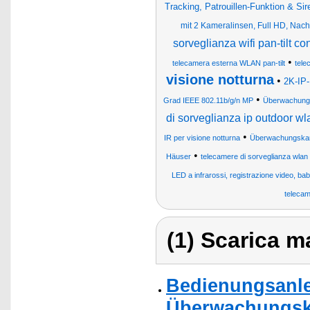
Tracking, Patrouillen-Funktion & Sir
mit 2 Kameralinsen, Full HD, Nac
sorveglianza wifi pan-tilt c
•
telecamera esterna WLAN pan-tilt
tele
visione notturna
•
2K-IP
•
Grad IEEE 802.11b/g/n MP
Überwachunge
di sorveglianza ip outdoor wl
•
IR per visione notturna
Überwachungska
•
Häuser
telecamere di sorveglianza wlan
LED a infrarossi, registrazione video, bab
telecam
(1) Scarica ma
Bedienungsanlei
Überwachungska