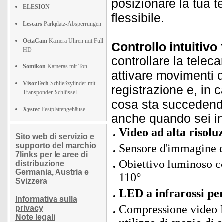
posizionare la tua 
ELESION
flessibile.
Lescars
Parkplatz-Absperrungen
OctaCam
Kamera Uhren mit Full
Controllo intuitivo
HD
controllare la tel
Somikon
Kameras mit Ton
attivare movimenti 
VisorTech
Schließzylinder mit
registrazione e, in 
Transponder-Schlüssel
cosa sta succedendo
Xystec
Festplattengehäuse
anche quando sei i
Video ad alta risolu
Sito web di servizio e
supporto del marchio
Sensore d'immagine 
7links per le aree di
Obiettivo luminoso c
distribuzione
Germania, Austria e
110°
Svizzera
LED a infrarossi pe
Informativa sulla
Compressione video H
privacy
Note legali