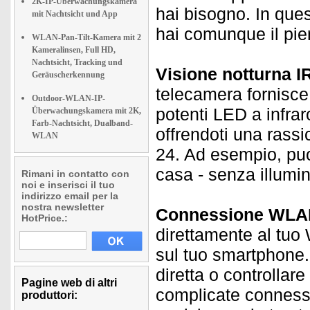
2K-IP-Überwachungskamera
hai bisogno. In que
mit Nachtsicht und App
hai comunque il pie
WLAN-Pan-Tilt-Kamera mit 2
Kameralinsen, Full HD,
Nachtsicht, Tracking und
Visione notturna IR
Geräuscherkennung
telecamera fornisce 
Outdoor-WLAN-IP-
potenti LED a infrar
Überwachungskamera mit 2K,
Farb-Nachtsicht, Dualband-
offrendoti una rass
WLAN
24. Ad esempio, puoi
casa - senza illumi
Rimani in contatto con
noi e inserisci il tuo
indirizzo email per la
nostra newsletter
Connessione WLAN
HotPrice.:
direttamente al tuo
sul tuo smartphone.
diretta o controllar
Pagine web di altri
complicate connessi
produttori: