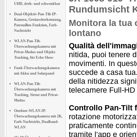
UHD, dreh- und schwenkbar
Rundumsicht K
Dual-Objektiv-Pan-Tilt-IP-
Kamera, Geräuscherkennung,
Monitora la tua 
Patrouillen-Funktion, Farb-
lontano
Nachtsicht
WLAN-Pan-Tilt-
Qualità dell'immagi
Überwachungskamera mit
Privat-Modus und Objekt-
nitida, puoi tenere d
Tracking, für Echo Show
movimenti. In ques
Funk-Überwachungskamera
succede a casa tua. 
mit Akku und Solarpanel
della nitidezza sign
WLAN-Pan-Tilt-
telecamere Full-HD t
Überwachungskamera mit
Tracking, Sirene und Privat-
Modus
Controllo Pan-Tilt f
Outdoor-WLAN-IP-
rotazione motorizz
Überwachungskamera mit 2K,
Farb-Nachtsicht, Dualband-
praticamente conti
WLAN
tramite l'app e orie