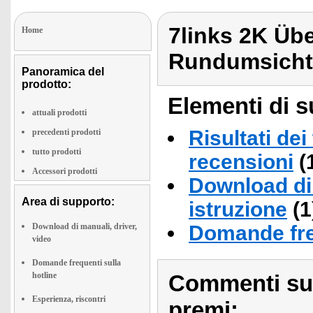
7links 2K Ü
Home
Rundumsicht 
Panoramica del
prodotto:
Elementi di s
attuali prodotti
Risultati dei
precedenti prodotti
tutto prodotti
recensioni
(
Accessori prodotti
Download di 
Area di supporto:
istruzione
(1
Download di manuali, driver,
Domande fre
video
Domande frequenti sulla
hotline
Commenti sull
Esperienza, riscontri
premi: