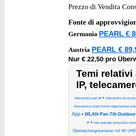
Prezzo di Vendita Cons
Fonte di approvvigi
PEARL € 8
Germania
PEARL € 89,
Austria
Nur € 22,50 pro Übe
Temi relativi
IP, telecamer
•
telecamera pan tilt
telecamere di sicur
fotocamera smart home registrazione auto
App
•
WLAN-Pan-Tilt-Outdoork
•
IP
rete animale domestico movi
Überwachungskameras mit 4K UHD,