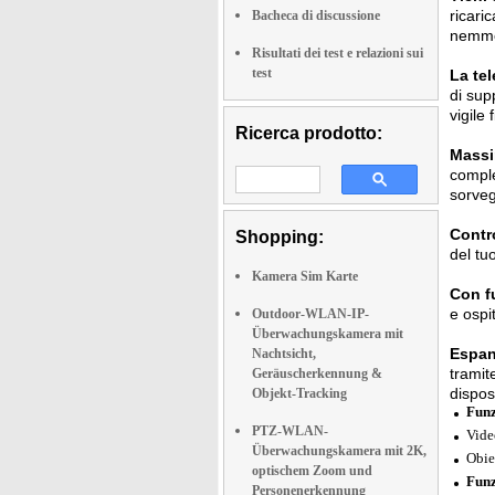
ricari
Bacheca di discussione
nemmen
Risultati dei test e relazioni sui
test
La te
di sup
vigile
Ricerca prodotto:
Massim
comple
sorveg
Contro
Shopping:
del tu
Kamera Sim Karte
Con f
e ospi
Outdoor-WLAN-IP-
Überwachungskamera mit
Espan
Nachtsicht,
tramit
Geräuscherkennung &
dispos
Objekt-Tracking
Funz
PTZ-WLAN-
Vide
Überwachungskamera mit 2K,
Obie
optischem Zoom und
Funz
Personenerkennung