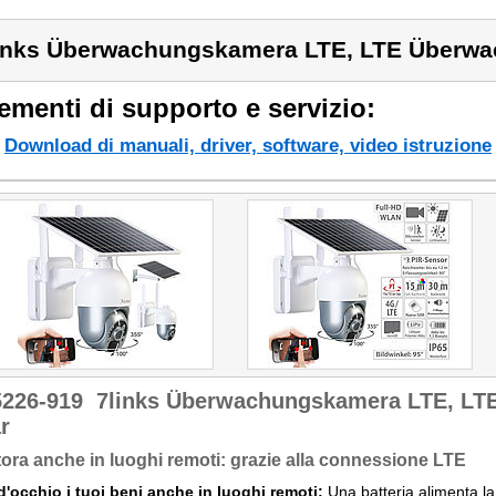
inks Überwachungskamera LTE, LTE Überwa
ementi di supporto e servizio:
Download di manuali, driver, software, video istruzione
5226-919
7links Überwachungskamera LTE, L
r
ora anche in luoghi remoti: grazie alla connessione LTE
d'occhio i tuoi beni anche in luoghi remoti:
Una batteria alimenta la