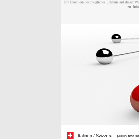
Um Ihnen ein bestmögliches Erlebnis auf dieser We
zu. Inf
Italiano / Svizzera
(Alcuni testi s