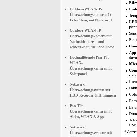
Rile
Rada
Outdoor-WLAN-IP-
Überwachungskamera für
Temp
Echo Show, mit Nachtsicht
LED 
port
Outdoor-WLAN-IP-
Sens
Überwachungskamera mit
Regi
Nachtsicht, dreh- und
Conn
schwenkbar, für Echo Show
App 
dava
Hochauflösende Pan-Tilt-
WLAN-
Micr
Überwachungskamera mit
Comp
Solarpanel
sist
Invo
Netzwerk-
Pann
Überwachungssystem mit
Colo
HDD-Recorder & IP-Kamera
Batt
Pan-Tilt-
La b
Überwachungskamera mit
Dime
Akku, WLAN & App
Tele
USB,
Netzwerk-
*
Acces
Überwachungssysteme mit