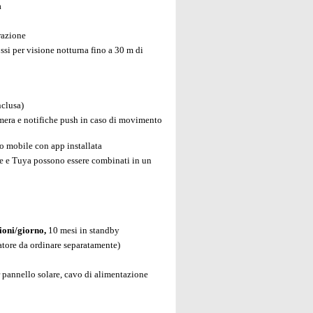
a
razione
ssi per visione notturna fino a 30 m di
clusa)
amera e notifiche push in caso di movimento
o mobile con app installata
fe e Tuya possono essere combinati in un
ioni/giorno,
10 mesi in standby
tatore da ordinare separatamente)
 pannello solare, cavo di alimentazione