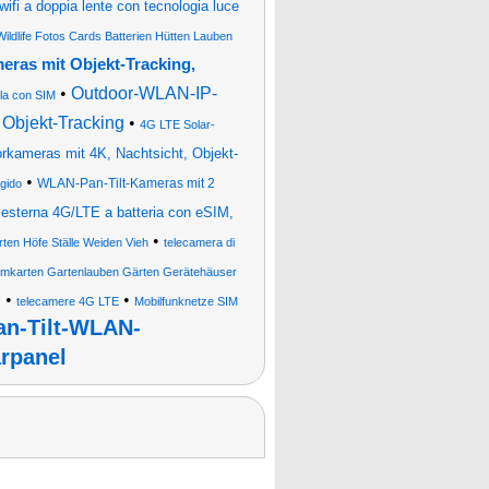
 wifi a doppia lente con tecnologia luce
Wildlife Fotos Cards Batterien Hütten Lauben
ras mit Objekt-Tracking,
•
Outdoor-WLAN-IP-
ola con SIM
Objekt-Tracking
•
4G LTE Solar-
rkameras mit 4K, Nachtsicht, Objekt-
•
WLAN-Pan-Tilt-Kameras mit 2
igido
esterna 4G/LTE a batteria con eSIM,
•
ten Höfe Ställe Weiden Vieh
telecamera di
Simkarten Gartenlauben Gärten Gerätehäuser
•
•
s
telecamere 4G LTE
Mobilfunknetze SIM
an-Tilt-WLAN-
rpanel