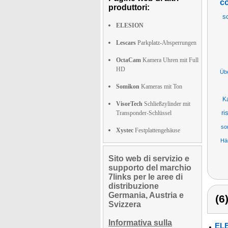
co
produttori:
s
ELESION
Lescars
Parkplatz-Absperrungen
OctaCam
Kamera Uhren mit Full
HD
Üb
Somikon
Kameras mit Ton
K
VisorTech
Schließzylinder mit
ri
Transponder-Schlüssel
so
Xystec
Festplattengehäuse
Hä
Sito web di servizio e
supporto del marchio
7links per le aree di
distribuzione
Germania, Austria e
(6
Svizzera
Informativa sulla
ELE