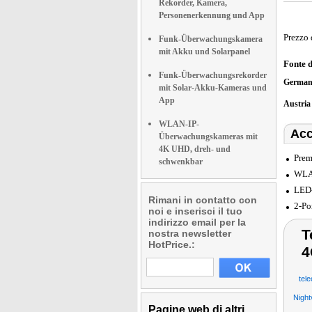
Rekorder, Kamera,
Personenerkennung und App
Prezzo 
Funk-Überwachungskamera
mit Akku und Solarpanel
Fonte 
Funk-Überwachungsrekorder
German
mit Solar-Akku-Kameras und
App
Austri
WLAN-IP-
Acc
Überwachungskameras mit
4K UHD, dreh- und
Prem
schwenkbar
WLAN
LED-
Rimani in contatto con
2-Po
noi e inserisci il tuo
indirizzo email per la
T
nostra newsletter
HotPrice.:
4
tel
Night
Pagine web di altri