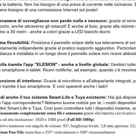
ca la batteria. Non hai bisogno di una presa di corrente nelle vicinanze.
o bisogno di una connessione Internet sul posto!
lecamera di sorveglianza non perde nulla e nessuno:
grazie al sen
porto, anche attraverso gli ostacoli! E anche al buio, grazie alla vision
 fino a 30 metri - anche a colori grazie a LED bianchi diurni.
a flessibilità:
Posiziona il pannello solare della tua telecamera di so
tamente indipendente grazie al pratico supporto aggiuntivo. Particolarm
lianza è installata in un luogo dove il pannello solare non riceve abbas
lla tramite l'app "ELESION" - anche a livello globale:
Gestisci tutte
o smartphone e tablet. Ricevi notifiche, ad esempio, quando c'è movime
unzione di interfono:
Grazie al microfono e all'altoparlante integrati, p
ti tramite il tuo smartphone. E così spaventi anche i ladri!
di anche il tuo sistema Smart-Life e Tuya esistente:
Hai già disposi
e l'app corrispondente? Abbiamo buone notizie per te: i nostri dispositi
itivi Smart-Life e Tuya. Così puoi controllare tutti i dispositivi insieme,
ionamento completamente senza fili e autonomo
grazie alla batteria con ricarica
o ad alta risoluzione: 1920 x 1080 pixel (
Full HD 1080p
)
ttivo luminoso con angolo di visione: 95°, lunghezza focale: 3,6 mm, apertura: f/2
ione Pan-Tilt:
ruota fino a 355° verticalmente e 100° orizzontalmente