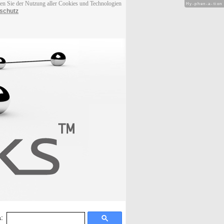
men Sie der Nutzung aller Cookies und Technologien
Hy-phen-a-tion
schutz
: