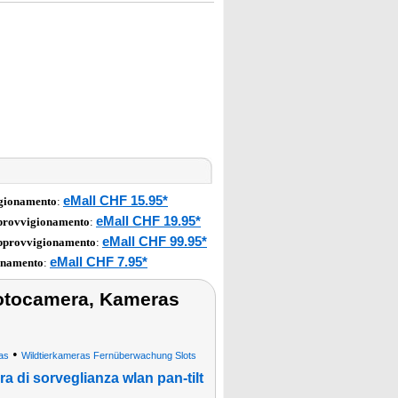
eMall CHF 15.95*
igionamento
:
eMall CHF 19.95*
pprovvigionamento
:
eMall CHF 99.95*
approvvigionamento
:
eMall CHF 7.95*
onamento
:
r fotocamera, Kameras
•
as
Wildtierkameras Fernüberwachung Slots
a di sorveglianza wlan pan-tilt