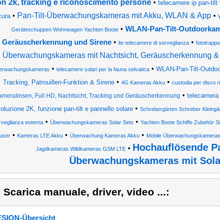
n 2k, tracking e riconoscimento persone
•
telecamere ip pan-tilt
•
Pan-Tilt-Überwachungskameras mit Akku, WLAN & App
•
cura
•
WLAN-Pan-Tilt-Outdoorkame
Geräteschuppen Wohnwagen Yachten Boote
•
•
Geräuscherkennung und Sirene
lte telecamere di sorveglianza
fototrapp
Überwachungskameras mit Nachtsicht, Geräuscherkennung & 
•
•
WLAN-Pan-Tilt-Outdoo
erwachungskameras
telecamere solari per la fauna selvatica
•
•
Tracking, Patrouillen-Funktion & Sirene
4G Kameras Akku
custodia per disco r
•
telecamera 
ameralinsen, Full HD, Nachtsicht, Tracking und Geräuscherkennung
•
soluzione 2K, funzione pan-tilt e pannello solare
Schrebergärten Schreber Kleingär
•
•
rveglianza esterna
Überwachungskameras Solar Sets
Yachten Boote Schiffe Zubehör 
•
•
•
user
Kameras LTE Akku
Überwachung Kameras Akku
Mobile Überwachungskamera
Hochauflösende P
•
Jagdkameras Wildkameras GSM LTE
Überwachungskameras mit Sola
) Scarica manuale, driver, video ...:
SION-Übersicht