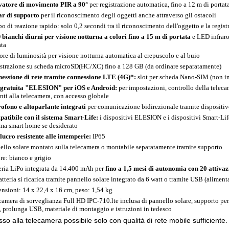
vatore di movimento PIR a 90°
per registrazione automatica, fino a 12 m di portat
r di supporto
per il riconoscimento degli oggetti anche attraverso gli ostacoli
o di reazione rapido: solo 0,2 secondi tra il riconoscimento dell'oggetto e la regist
bianchi diurni per visione notturna a colori fino a 15 m di portata
e LED infraro
ata
ore di luminosità per visione notturna automatica al crepuscolo e al buio
strazione su scheda microSD(HC/XC) fino a 128 GB (da ordinare separatamente)
essione di rete tramite connessione LTE (4G)*:
slot per scheda Nano-SIM (non in
gratuita "ELESION" per iOS e Android:
per impostazioni, controllo della telec
nti alla telecamera, con accesso globale
ofono e altoparlante integrati
per comunicazione bidirezionale tramite dispositiv
atibile con il sistema Smart-Life:
i dispositivi ELESION e i dispositivi Smart-Li
ema smart home se desiderato
lucro resistente alle intemperie:
IP65
ello solare montato sulla telecamera o montabile separatamente tramite supporto
re: bianco e grigio
eria LiPo integrata da 14.400 mAh per
fino a 1,5 mesi di autonomia con 20 attivaz
atteria si ricarica tramite pannello solare integrato da 6 watt o tramite USB (alimen
nsioni: 14 x 22,4 x 16 cm, peso: 1,54 kg
camera di sorveglianza Full HD IPC-710.lte inclusa di pannello solare, supporto per
 prolunga USB, materiale di montaggio e istruzioni in tedesco
so alla telecamera possibile solo con qualità di rete mobile sufficiente.