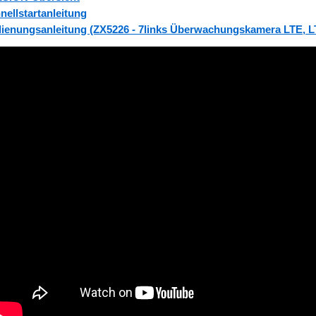
nellstartanleitung
ienungsanleitung (ZX5226 - 7links Überwachungskamera LTE, 