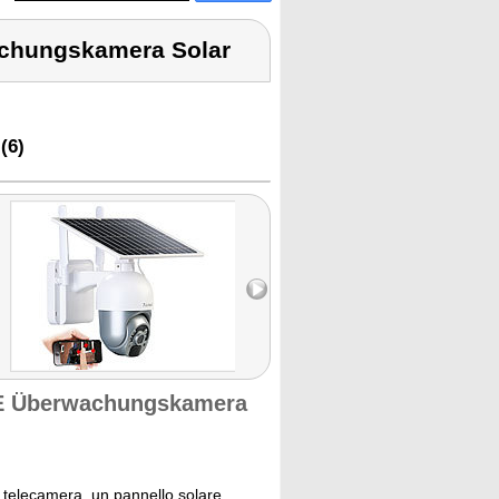
chungskamera Solar
(6)
TE Überwachungskamera
 telecamera, un pannello solare