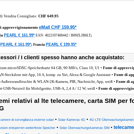
di Vendita Consigliato:
CHF 649.95
eMall CHF 159.95*
di approvvigionamento
PEARL € 161,99*
ia
EAN:
4022107400442
/
B09ZLJB6LT
;
PEARL € 161,99*
PEARL € 199,95*
a
;
Francia
essori / I clienti spesso hanno anche acquistato:
ium microSDXC-Speicherkarte 64 GB, 90 MB/s, Class 10, U1 •
Fonte di approvv
-Steckdose mit App, 16 A, komp. zu Siri, Alexa & Google Assistant •
Fonte di a
Außenwandleuchte & WLAN-2K-Kamera, PIR, Nachtsicht, App, weiß •
Fonte di 
rt-USB-Netzteil für Mobilgeräte, USB-A, 2,4 A / 12 W, weiß •
Fonte di approvvigi
emi relativi al lte telecamere, carta SIM pe
G
•
•
ecamere di sorveglianza esterne solari
Solar-Kameras 4G
4G-LTE-Überwachungskamer
•
•
telecamer
vision entsperren wetterfeste Speicher
Solar Überwachungskameras SIM