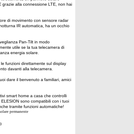
 E grazie alla connessione LTE, non hai
sore di movimento con sensore radar
e notturna IR automatica, ha un occhio
rveglianza Pan-Tilt in modo
ente utile se la tua telecamera di
tanza energia solare.
 le funzioni direttamente sul display
nto davanti alla telecamera.
uoi dare il benvenuto a familiari, amici
tivi smart home a casa che controlli
vi ELESION sono compatibili con i tuoi
 anche tramite funzioni automatiche!
 solare permanente
,0