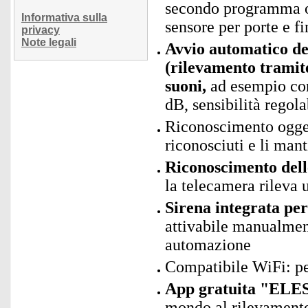
secondo programma o 
Informativa sulla
sensore per porte e fi
privacy
Note legali
Avvio automatico de
(rilevamento tramit
suoni,
ad esempio con 
dB, sensibilità regola
Riconoscimento ogget
riconosciuti e li man
Riconoscimento delle
la telecamera rilev
Sirena integrata per
attivabile manualmen
automazione
Compatibile WiFi: p
App gratuita "ELES
mondo al rilevamento