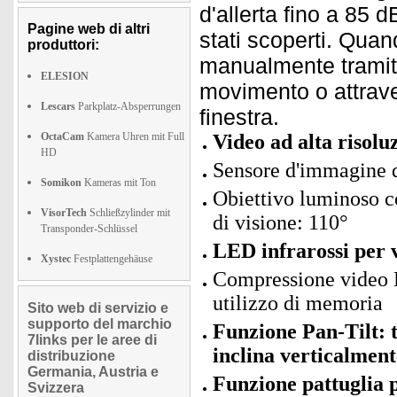
d'allerta fino a 85 d
Pagine web di altri
stati scoperti. Quan
produttori:
manualmente tramite
ELESION
movimento o attrave
Lescars
Parkplatz-Absperrungen
finestra.
OctaCam
Kamera Uhren mit Full
Video ad alta risolu
HD
Sensore d'immagine 
Somikon
Kameras mit Ton
Obiettivo luminoso c
VisorTech
Schließzylinder mit
di visione: 110°
Transponder-Schlüssel
LED infrarossi per 
Xystec
Festplattengehäuse
Compressione video H
utilizzo di memoria
Sito web di servizio e
supporto del marchio
Funzione Pan-Tilt: 
7links per le aree di
inclina verticalment
distribuzione
Germania, Austria e
Funzione pattuglia 
Svizzera