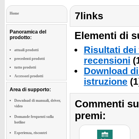
7links
Home
Panoramica del
Elementi di s
prodotto:
Risultati dei
attuali prodotti
recensioni
(
precedenti prodotti
tutto prodotti
Download di 
Accessori prodotti
istruzione
(1
Area di supporto:
Commenti sull
Download di manuali, driver,
video
premi:
Domande frequenti sulla
hotline
Esperienza, riscontri