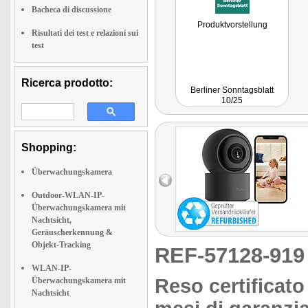
Bacheca di discussione
Produktvorstellung
Risultati dei test e relazioni sui
test
Ricerca prodotto:
Berliner Sonntagsblatt
10/25
Shopping:
Überwachungskamera
Outdoor-WLAN-IP-
Überwachungskamera mit
Nachtsicht,
Geräuscherkennung &
Objekt-Tracking
REF-57128-91
WLAN-IP-
Reso certificato
Überwachungskamera mit
Nachtsicht