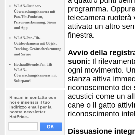
a quattro punti def
WLAN-Outdoor-
programma. Oppure i
Überwachungskamera mit
telecamera ruoterà 
Pan-Tilt-Funktion,
Personenerkennung, Sirene
attivato un altro se
und App
finestra.
WLAN-Pan-Tilt-
Outdoorkamera mit Objekt-
Tracking, Geräuscherkennung
Avvio della regist
und Sirene
suoni:
Il rilevamen
Hochauflösende Pan-Tilt-
ogni movimento. Un t
WLAN-
Überwachungskameras mit
stanza attiva immedi
Solarpanel
riconoscimento dei 
acustici come un alla
Rimani in contatto con
noi e inserisci il tuo
cane o il gatto atti
indirizzo email per la
nostra newsletter
riconoscimento intel
HotPrice.:
Dissuasione integra