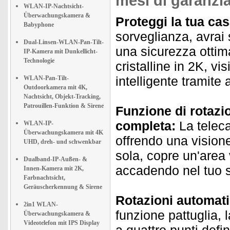
mesi di garanzia
WLAN-IP-Nachtsicht-
Überwachungskamera &
Proteggi la tua cas
Babyphone
sorveglianza, avrai 
Dual-Linsen-WLAN-Pan-Tilt-
una sicurezza ottima
IP-Kamera mit Dunkellicht-
Technologie
cristalline in 2K, vi
intelligente tramite
WLAN-Pan-Tilt-
Outdoorkamera mit 4K,
Nachtsicht, Objekt-Tracking,
Patrouillen-Funktion & Sirene
Funzione di rotazi
completa:
La teleca
WLAN-IP-
Überwachungskamera mit 4K
offrendo una vision
UHD, dreh- und schwenkbar
sola, copre un'area
Dualband-IP-Außen- &
accadendo nel tuo 
Innen-Kamera mit 2K,
Farbnachtsicht,
Geräuscherkennung & Sirene
Rotazioni automati
2in1 WLAN-
funzione pattuglia, l
Überwachungskamera &
Videotelefon mit IPS Display