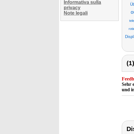
Informativa sulla
Ü
privacy
o
Note legali
tel
rot
Disp
(1
Feedba
Sehr 
und i
Di