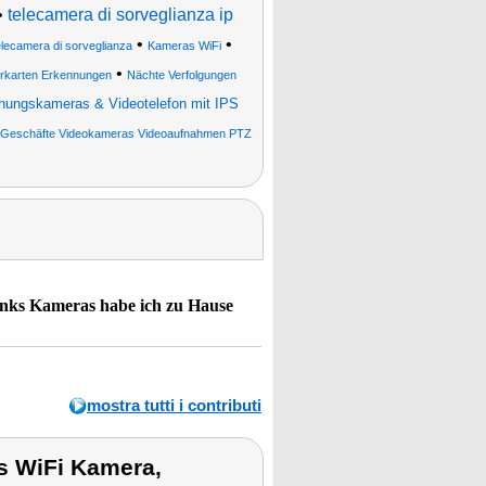
•
telecamera di sorveglianza ip
•
•
elecamera di sorveglianza
Kameras WiFi
•
rkarten Erkennungen
Nächte Verfolgungen
ungskameras & Videotelefon mit IPS
nen Geschäfte Videokameras Videoaufnahmen PTZ
inks Kameras habe ich zu Hause
mostra tutti i contributi
ks WiFi Kamera,