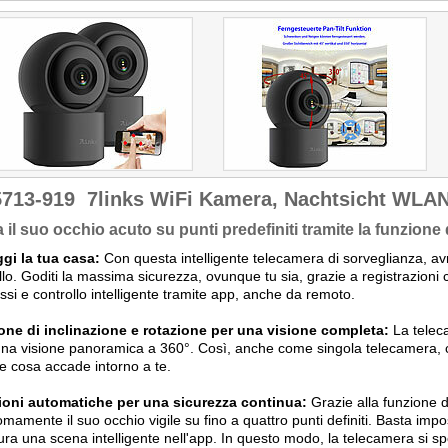
5713-919
7links WiFi Kamera, Nachtsicht WLA
 il suo occhio acuto su punti predefiniti tramite la funzione
gi la tua casa:
Con questa intelligente telecamera di sorveglianza, avr
llo. Goditi la massima sicurezza, ovunque tu sia, grazie a registrazioni cr
ossi e controllo intelligente tramite app, anche da remoto.
one di inclinazione e rotazione per una visione completa:
La teleca
una visione panoramica a 360°. Così, anche come singola telecamera, 
 cosa accade intorno a te.
ioni automatiche per una sicurezza continua:
Grazie alla funzione d
mamente il suo occhio vigile su fino a quattro punti definiti. Basta i
ura una scena intelligente nell'app. In questo modo, la telecamera si sp