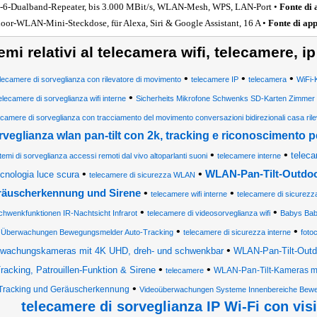
-6-Dualband-Repeater, bis 3.000 MBit/s, WLAN-Mesh, WPS, LAN-Port •
Fonte di
oor-WLAN-Mini-Steckdose, für Alexa, Siri & Google Assistant, 16 A •
Fonte di ap
emi relativi al telecamera wifi, telecamere, 
•
•
•
lecamere di sorveglianza con rilevatore di movimento
telecamere IP
telecamera
WiFi-
•
elecamere di sorveglianza wifi interne
Sicherheits Mikrofone Schwenks SD-Karten Zimmer 
ecamere di sorveglianza con tracciamento del movimento conversazioni bidirezionali casa ri
rveglianza wlan pan-tilt con 2k, tracking e riconoscimento 
•
•
teleca
temi di sorveglianza accessi remoti dal vivo altoparlanti suoni
telecamere interne
•
•
WLAN-Pan-Tilt-Outdoo
ecnologia luce scura
telecamere di sicurezza WLAN
•
•
äuscherkennung und Sirene
telecamere wifi interne
telecamere di sicurezz
•
•
chwenkfunktionen IR-Nachtsicht Infrarot
telecamere di videosorveglianza wifi
Babys Bab
•
•
Überwachungen Bewegungsmelder Auto-Tracking
telecamere di sicurezza interne
foto
•
wachungskameras mit 4K UHD, dreh- und schwenkbar
WLAN-Pan-Tilt-Outdo
•
•
racking, Patrouillen-Funktion & Sirene
WLAN-Pan-Tilt-Kameras mit
telecamere
•
Tracking und Geräuscherkennung
Videoüberwachungen Systeme Innenbereiche Bewe
telecamere di sorveglianza IP Wi-Fi con vis