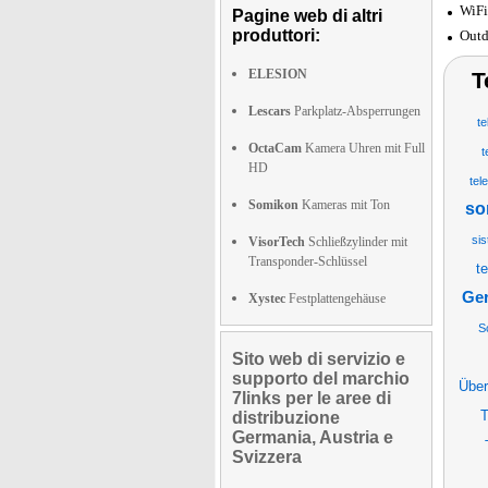
WiFi
Pagine web di altri
produttori:
Outd
ELESION
T
Lescars
Parkplatz-Absperrungen
te
OctaCam
Kamera Uhren mit Full
t
HD
tel
Somikon
Kameras mit Ton
so
sis
VisorTech
Schließzylinder mit
Transponder-Schlüssel
t
Ger
Xystec
Festplattengehäuse
S
Sito web di servizio e
supporto del marchio
Über
7links per le aree di
T
distribuzione
Germania, Austria e
Svizzera