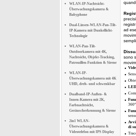
quando
WLAN-IP-Nachtsicht-
Überwachungskamera &
Regis
Babyphone
precis
regist
Dual-Linsen-WLAN-Pan-Tilt-
ad ese
IP-Kamera mit Dunkellicht-
movime
Technologie
sempli
WLAN-Pan-Tilt-
Dissua
Outdoorkamera mit 4K,
sono s
Nachtsicht, Objekt-Tracking,
movime
Patrouillen-Funktion & Sirene
Vide
WLAN-IP-
Sens
Überwachungskamera mit 4K
Obie
UHD, dreh- und schwenkbar
LED 
Comp
Dualband-IP-Außen- &
Funz
Innen-Kamera mit 2K,
360°
Farbnachtsicht,
Geräuscherkennung & Sirene
Funz
sens
2in1 WLAN-
Avvi
Überwachungskamera &
di s
Videotelefon mit IPS Display
Trac