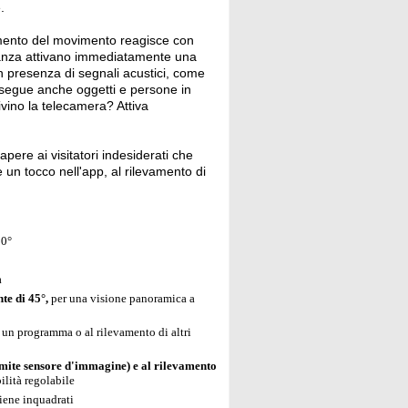
.
amento del movimento reagisce con
stanza attivano immediatamente una
in presenza di segnali acustici, come
, segue anche oggetti e persone in
ivino la telecamera? Attiva
pere ai visitatori indesiderati che
 un tocco nell'app, al rilevamento di
10°
a
te di 45°,
per una visione panoramica a
o un programma o al rilevamento di altri
mite sensore d'immagine) e al rilevamento
ilità regolabile
tiene inquadrati