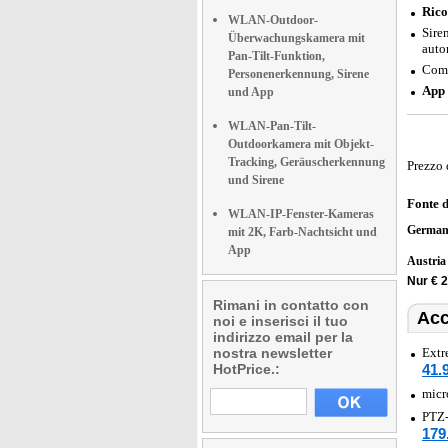
Rico
WLAN-Outdoor-
Sire
Überwachungskamera mit
auto
Pan-Tilt-Funktion,
Comp
Personenerkennung, Sirene
App 
und App
WLAN-Pan-Tilt-
Outdoorkamera mit Objekt-
Tracking, Geräuscherkennung
Prezzo 
und Sirene
Fonte 
WLAN-IP-Fenster-Kameras
German
mit 2K, Farb-Nachtsicht und
App
Austri
Nur € 
Rimani in contatto con
Acc
noi e inserisci il tuo
indirizzo email per la
nostra newsletter
Extr
HotPrice.:
41.
micr
PTZ-
179