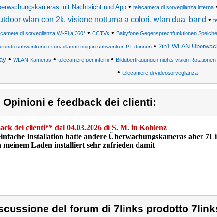
•
berwachungskameras mit Nachtsicht und App
telecamera di sorveglianza interna
utdoor wlan con 2k, visione notturna a colori, wlan dual band
•
t
•
•
ecamere di sorveglianza Wi-Fi a 360°
CCTVs
Babyfone Gegensprechfunktionen Speiche
•
2in1 WLAN-Überwach
ierende schwenkende surveillance neigen schwenken PT drinnen
•
•
•
lay
WLAN-Kameras
telecamere per interni
Bildübertragungen nights vision Rotatio
•
telecamere di videosorveglianza
) Opinioni e feedback dei clienti:
ck dei clienti
** dal
04.03.2026
di
S. M.
in
Koblenz
einfache Installation hatte andere Überwachungskameras aber 7L
n meinem Laden installiert sehr zufrieden damit
scussione del forum di 7links prodotto 7lin