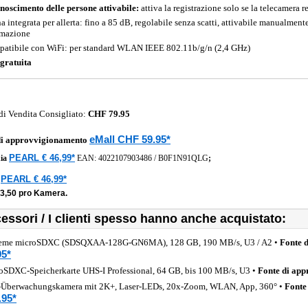
noscimento delle persone attivabile:
attiva la registrazione solo se la telecamera
na integrata per allerta: fino a 85 dB, regolabile senza scatti, attivabile manualmen
mazione
atibile con WiFi: per standard WLAN IEEE 802.11b/g/n (2,4 GHz)
gratuita
di Vendita Consigliato:
CHF 79.95
eMall CHF 59.95*
di approvvigionamento
PEARL € 46,99*
ia
EAN:
4022107903486
/
B0F1N91QLG
;
PEARL € 46,99*
a
23,50 pro Kamera.
essori / I clienti spesso hanno anche acquistato:
eme microSDXC (SDSQXAA-128G-GN6MA), 128 GB, 190 MB/s, U3 / A2 •
Fonte 
95*
oSDXC-Speicherkarte UHS-I Professional, 64 GB, bis 100 MB/s, U3 •
Fonte di ap
Überwachungskamera mit 2K+, Laser-LEDs, 20x-Zoom, WLAN, App, 360° •
Fonte
.95*