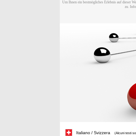
Um Ihnen ein bestmögliches Erlebnis auf dieser We
zu. Inf
Italiano / Svizzera
(Alcuni testi s