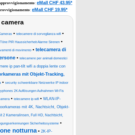
eMall CHF 43.95*
 approvvigionamento
:
eMall CHF 19.95*
provvigionamento
:
ip camera
•
•
Kameras
telecamere di sorveglianza wifi
•
Töne PIR Haussicherheit Alarme Sirenen
•
telecamera di
levamenti di movimento
persone
•
telecamere per animali domestici
mere ip pan-tilt wifi a doppia lente con
rkameras mit Objekt-Tracking,
•
a
security schwenkbare Netzwerke IP indoor
yphones 2K Auflösungen Aufnahmen Wi-Fis
•
•
WLAN-IP-
camera
telecamere ip wifi
orkameras mit 4K, Nachtsicht, Objekt-
 2 Kameralinsen, Full HD, Nachtsicht,
•
gungserkennungen Sicherheitssysteme
ione notturna
•
2K-IP-