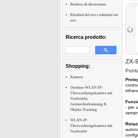
Bacheca di discussione
Risultati dei test e relazioni sui
test
Ricerca prodotto:
ZX-
Shopping:
Punta
Kamera
Proteg
contro
Outdoor-WLAN-IP-
infrar
Überwachungskamera mit
Nachtsicht,
Funzi
Geräuscherkennung &
- per 
Objekt-Tracking
sempre
WLAN-IP-
Rotaz
Überwachungskamera mit
autono
Nachtsicht
config