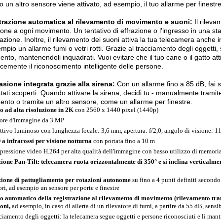
 un altro sensore viene attivato, ad esempio, il tuo allarme per finestre
trazione automatica al rilevamento di movimento e suoni:
Il rilev
ione a ogni movimento. Un tentativo di effrazione o l'ingresso in una 
razione. Inoltre, il rilevamento dei suoni attiva la tua telecamera anche 
mpio un allarme fumi o vetri rotti. Grazie al tracciamento degli oggetti
nto, mantenendoli inquadrati. Vuoi evitare che il tuo cane o il gatto att
cemente il riconoscimento intelligente delle persone.
sione integrata grazie alla sirena:
Con un allarme fino a 85 dB, fai sa
tati scoperti. Quando attivare la sirena, decidi tu - manualmente tramite
nto o tramite un altro sensore, come un allarme per finestre.
o ad alta risoluzione in 2K
con 2560 x 1440 pixel (1440p)
ore d'immagine da 3 MP
ttivo luminoso con lunghezza focale: 3,6 mm, apertura: f/2,0, angolo di visione: 1
a infrarossi per visione notturna
con portata fino a 10 m
ressione video H.264 per alta qualità dell'immagine con basso utilizzo di memori
ione Pan-Tilt: telecamera ruota orizzontalmente di 350° e si inclina verticalmen
ione di pattugliamento per rotazioni autonome
su fino a 4 punti definiti second
ori, ad esempio un sensore per porte e finestre
o automatico della registrazione al rilevamento di movimento (rilevamento tra
uoni,
ad esempio, in caso di allerta di un rilevatore di fumi, a partire da 55 dB, sensib
ciamento degli oggetti: la telecamera segue oggetti e persone riconosciuti e li man