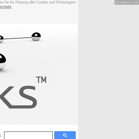
men Sie der Nutzung aller Cookies und Technologien
Hy-phen-a-tion
schutz
: