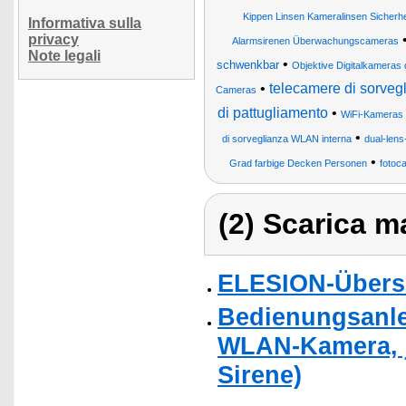
Kippen Linsen Kameralinsen Sicherh
Informativa sulla
privacy
Alarmsirenen Überwachungscameras
Note legali
•
schwenkbar
Objektive Digitalkameras 
•
telecamere di sorvegl
Cameras
di pattugliamento
•
WiFi-Kameras
•
di sorveglianza WLAN interna
dual-len
•
Grad farbige Decken Personen
fotoc
(2) Scarica ma
ELESION-Übers
Bedienungsanlei
WLAN-Kamera, je
Sirene)