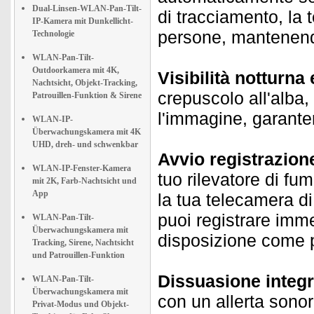
Dual-Linsen-WLAN-Pan-Tilt-
di tracciamento, la 
IP-Kamera mit Dunkellicht-
persone, mantenend
Technologie
WLAN-Pan-Tilt-
Outdoorkamera mit 4K,
Visibilità notturna
Nachtsicht, Objekt-Tracking,
crepuscolo all'alba,
Patrouillen-Funktion & Sirene
l'immagine, garanten
WLAN-IP-
Überwachungskamera mit 4K
UHD, dreh- und schwenkbar
Avvio registrazion
WLAN-IP-Fenster-Kamera
tuo rilevatore di fum
mit 2K, Farb-Nachtsicht und
App
la tua telecamera d
puoi registrare imme
WLAN-Pan-Tilt-
Überwachungskamera mit
disposizione come 
Tracking, Sirene, Nachtsicht
und Patrouillen-Funktion
Dissuasione integr
WLAN-Pan-Tilt-
Überwachungskamera mit
con un allerta sonor
Privat-Modus und Objekt-