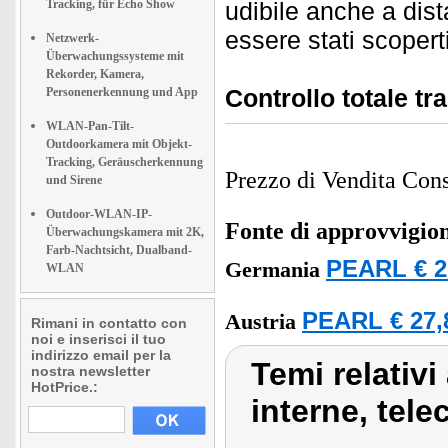
Tracking, für Echo Show
udibile anche a dist
essere stati scoperti
Netzwerk-
Überwachungssysteme mit
Rekorder, Kamera,
Controllo totale tr
Personenerkennung und App
WLAN-Pan-Tilt-
Outdoorkamera mit Objekt-
Tracking, Geräuscherkennung
Prezzo di Vendita Cons
und Sirene
Outdoor-WLAN-IP-
Fonte di approvvigi
Überwachungskamera mit 2K,
Farb-Nachtsicht, Dualband-
PEARL € 2
Germania
WLAN
PEARL € 27,
Austria
Rimani in contatto con
noi e inserisci il tuo
indirizzo email per la
Temi relativi
nostra newsletter
HotPrice.:
interne, tele