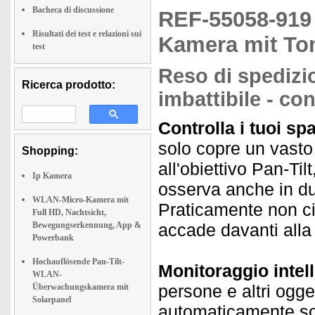
Bacheca di discussione
REF-55058-91
Risultati dei test e relazioni sui
Kamera mit To
test
Reso di spedizio
Ricerca prodotto:
imbattibile - co
Controlla i tuoi sp
solo copre un vasto
Shopping:
all'obiettivo Pan-Til
Ip Kamera
osserva anche in d
WLAN-Micro-Kamera mit
Praticamente non ci
Full HD, Nachtsicht,
Bewegungserkennung, App &
accade davanti alla 
Powerbank
Hochauflösende Pan-Tilt-
Monitoraggio intell
WLAN-
persone e altri ogge
Überwachungskamera mit
Solarpanel
automaticamente sol