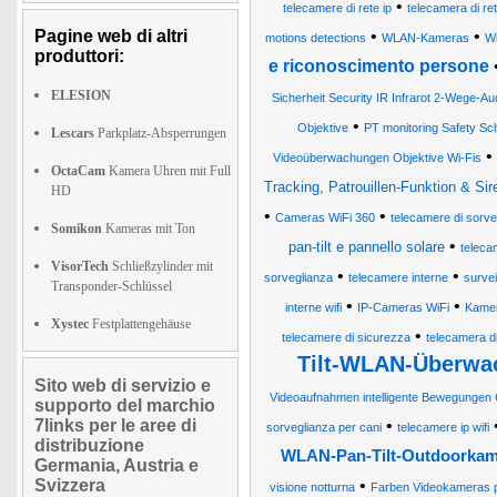
•
telecamere di rete ip
telecamera di re
Pagine web di altri
•
•
motions detections
WLAN-Kameras
W
produttori:
e riconoscimento persone
ELESION
Sicherheit Security IR Infrarot 2-Wege-
•
Objektive
PT monitoring Safety 
Lescars
Parkplatz-Absperrungen
•
Videoüberwachungen Objektive Wi-Fis
OctaCam
Kamera Uhren mit Full
Tracking, Patrouillen-Funktion & Sir
HD
•
•
Cameras WiFi 360
telecamere di sorve
Somikon
Kameras mit Ton
•
pan-tilt e pannello solare
teleca
VisorTech
Schließzylinder mit
•
•
sorveglianza
telecamere interne
surve
Transponder-Schlüssel
•
•
interne wifi
IP-Cameras WiFi
Kame
Xystec
Festplattengehäuse
•
telecamere di sicurezza
telecamera di
Tilt-WLAN-Überwa
Sito web di servizio e
Videoaufnahmen intelligente Bewegungen
supporto del marchio
7links per le aree di
•
sorveglianza per cani
telecamere ip wifi
distribuzione
WLAN-Pan-Tilt-Outdoorkame
Germania, Austria e
Svizzera
•
visione notturna
Farben Videokameras p