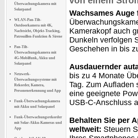
von einem Stro
Überwachungskamera mit
Solarpanel
Wachsames Auge fü
WLAN-Pan-Tilt-
Überwachungskamer
Outdoorkamera mit 4K,
Kamerakopf auch gr
Nachtsicht, Objekt-Tracking,
Patrouillen-Funktion & Sirene
Dunkeln verfolgen 
Geschehen in bis z
Pan-Tilt-
Überwachungskamera mit
4G-Mobilfunk, Akku und
Solarpanel
Ausdauernder auta
bis zu 4 Monate Üb
Netzwerk-
Überwachungssysteme mit
Tag. Zum Aufladen s
Rekorder, Kamera,
Personenerkennung und App
eine geeignete Pow
USB-C-Anschluss a
Funk-Überwachungskamera
mit Akku und Solarpanel
Funk-Überwachungsrekorder
Behalten Sie per A
mit Solar-Akku-Kameras und
weltweit:
Steuern Si
App