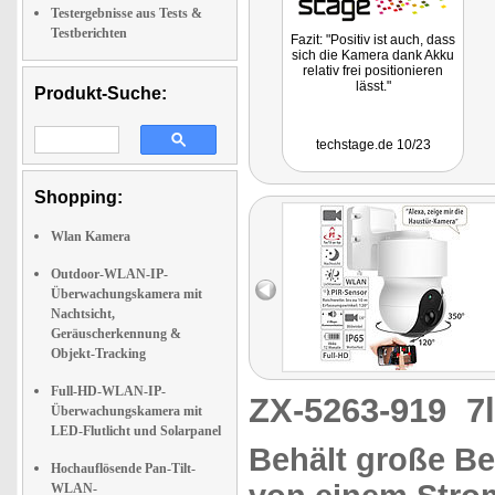
Testergebnisse aus Tests &
Testberichten
Fazit: "Positiv ist auch, dass
sich die Kamera dank Akku
relativ frei positionieren
lässt."
Produkt-Suche:
techstage.de 10/23
Shopping:
Wlan Kamera
Outdoor-WLAN-IP-
Überwachungskamera mit
Nachtsicht,
Geräuscherkennung &
Objekt-Tracking
Full-HD-WLAN-IP-
ZX-5263-919
7
Überwachungskamera mit
LED-Flutlicht und Solarpanel
Behält große Be
Hochauflösende Pan-Tilt-
WLAN-