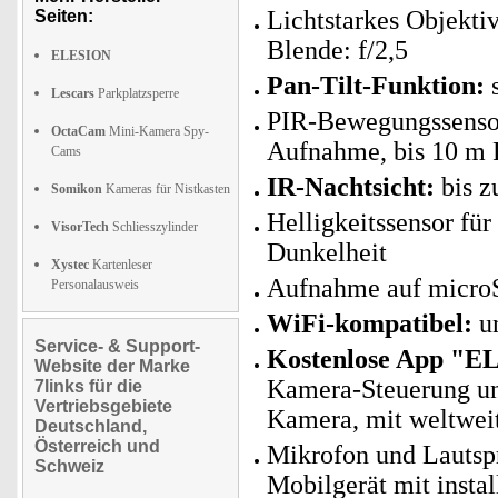
Lichtstarkes Objekti
Seiten:
Blende: f/2,5
ELESION
Pan-Tilt-Funktion:
s
Lescars
Parkplatzsperre
PIR-Bewegungssensor
OctaCam
Mini-Kamera Spy-
Aufnahme, bis 10 m 
Cams
IR-Nachtsicht:
bis z
Somikon
Kameras für Nistkasten
Helligkeitssensor fü
VisorTech
Schliesszylinder
Dunkelheit
Xystec
Kartenleser
Aufnahme auf microS
Personalausweis
WiFi-kompatibel:
un
Service- & Support-
Kostenlose App "E
Website der Marke
Kamera-Steuerung un
7links für die
Vertriebsgebiete
Kamera, mit weltwei
Deutschland,
Österreich und
Mikrofon und Lautspr
Schweiz
Mobilgerät mit instal