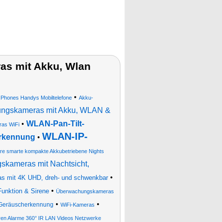
s mit Akku, Wlan
•
 Phones Handys Mobiltelefone
Akku-
ungskameras mit Akku, WLAN &
•
WLAN-Pan-Tilt-
ras WiFi
WLAN-IP-
erkennung
•
re smarte kompakte Akkubetriebene Nights
kameras mit Nachtsicht,
•
 mit 4K UHD, dreh- und schwenkbar
•
Funktion & Sirene
Überwachungskameras
•
•
d Geräuscherkennung
WiFi-Kameras
n Alarme 360° IR LAN Videos Netzwerke