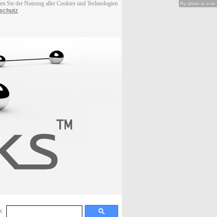
men Sie der Nutzung aller Cookies und Technologien
Hy-phen-a-tion
schutz
: