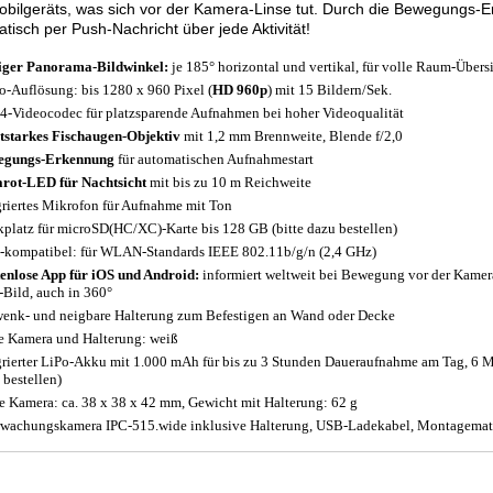
bilgeräts, was sich vor der Kamera-Linse tut. Durch die Bewegungs-E
tisch per Push-Nachricht über jede Aktivität!
iger Panorama-Bildwinkel:
je 185° horizontal und vertikal, für volle Raum-Übers
o-Auflösung: bis 1280 x 960 Pixel (
HD 960p
) mit 15 Bildern/Sek.
4-Videocodec für platzsparende Aufnahmen bei hoher Videoqualität
tstarkes Fischaugen-Objektiv
mit 1,2 mm Brennweite, Blende f/2,0
egungs-Erkennung
für automatischen Aufnahmestart
arot-LED für Nachtsicht
mit bis zu 10 m Reichweite
griertes Mikrofon für Aufnahme mit Ton
kplatz für microSD(HC/XC)-Karte bis 128 GB (bitte dazu bestellen)
-kompatibel: für WLAN-Standards IEEE 802.11b/g/n (2,4 GHz)
enlose App für iOS und Android:
informiert weltweit bei Bewegung vor der Kamer
-Bild, auch in 360°
enk- und neigbare Halterung zum Befestigen an Wand oder Decke
e Kamera und Halterung: weiß
grierter LiPo-Akku mit 1.000 mAh für bis zu 3 Stunden Daueraufnahme am Tag, 6 Mo
 bestellen)
 Kamera: ca. 38 x 38 x 42 mm, Gewicht mit Halterung: 62 g
wachungskamera IPC-515.wide inklusive Halterung, USB-Ladekabel, Montagemate