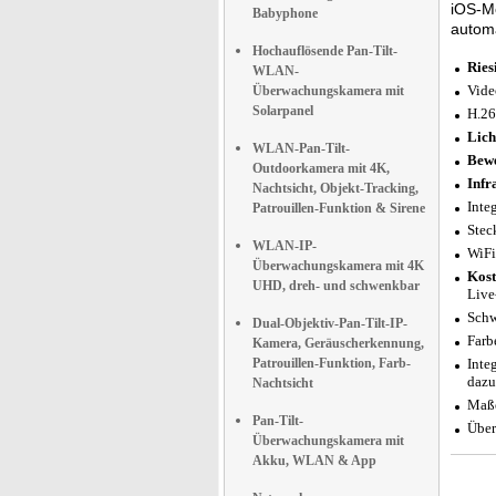
iOS-Mo
Babyphone
automa
Hochauflösende Pan-Tilt-
Ries
WLAN-
Vide
Überwachungskamera mit
Solarpanel
H.26
Lich
WLAN-Pan-Tilt-
Bew
Outdoorkamera mit 4K,
Infr
Nachtsicht, Objekt-Tracking,
Inte
Patrouillen-Funktion & Sirene
Stec
WLAN-IP-
WiFi
Überwachungskamera mit 4K
Kost
UHD, dreh- und schwenkbar
Live
Schw
Dual-Objektiv-Pan-Tilt-IP-
Farb
Kamera, Geräuscherkennung,
Patrouillen-Funktion, Farb-
Inte
dazu
Nachtsicht
Maße
Pan-Tilt-
Über
Überwachungskamera mit
Akku, WLAN & App