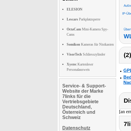
Aufz
ELESION
IP-Ü
Lescars
Parkplatzsperre
OctaCam
Mini-Kamera Spy-
Über
Cams
WL
Somikon
Kameras für Nistkasten
(2
VisorTech
Schliesszylinder
Xystec
Kartenleser
Personalausweis
GPL
Bed
Nac
Service- & Support-
Website der Marke
7links für die
Di
Vertriebsgebiete
Deutschland,
[an er
Österreich und
Schweiz
7l
Datenschutz