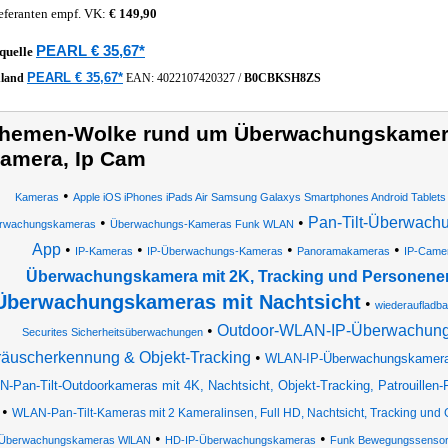
eferanten empf. VK:
€ 149,90
PEARL € 35,67*
quelle
PEARL € 35,67*
hland
EAN:
4022107420327
/
B0CBKSH8ZS
hemen-Wolke rund um Überwachungskamera
amera, Ip Cam
•
Kameras
Apple iOS iPhones iPads Air Samsung Galaxys Smartphones Android Tablets
•
•
Pan-Tilt-Überwach
rwachungskameras
Überwachungs-Kameras Funk WLAN
App
•
•
•
•
IP-Kameras
IP-Überwachungs-Kameras
Panoramakameras
IP-Came
Überwachungskamera mit 2K, Tracking und Personen
Überwachungskameras mit Nachtsicht
•
wiederaufladba
•
Outdoor-WLAN-IP-Überwachungs
Securites Sicherheitsüberwachungen
äuscherkennung & Objekt-Tracking
•
WLAN-IP-Überwachungskameras
-Pan-Tilt-Outdoorkameras mit 4K, Nachtsicht, Objekt-Tracking, Patrouillen-
•
WLAN-Pan-Tilt-Kameras mit 2 Kameralinsen, Full HD, Nachtsicht, Tracking un
•
•
Überwachungskameras WlLAN
HD-IP-Überwachungskameras
Funk Bewegungssensore