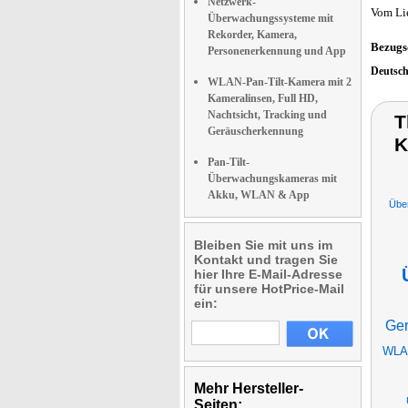
Netzwerk-
Vom Li
Überwachungssysteme mit
Rekorder, Kamera,
Bezugs
Personenerkennung und App
Deutsc
WLAN-Pan-Tilt-Kamera mit 2
Kameralinsen, Full HD,
Nachtsicht, Tracking und
T
Geräuscherkennung
K
Pan-Tilt-
Überwachungskameras mit
Akku, WLAN & App
Übe
Bleiben Sie mit uns im
Kontakt und tragen Sie
hier Ihre E-Mail-Adresse
für unsere HotPrice-Mail
ein:
Ger
WLAN
Mehr Hersteller-
Seiten: