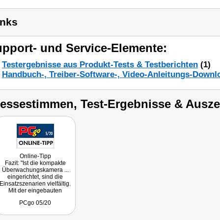
inks
pport- und Service-Elemente:
Testergebnisse aus Produkt-Tests & Testberichten
(1)
Handbuch-, Treiber-Software-, Video-Anleitungs-Downl
ressestimmen, Test-Ergebnisse & Ausz
Online-Tipp
Fazit: "Ist die kompakte
Überwachungskamera ...
eingerichtet, sind die
Einsatzszenarien vielfältig.
Mit der eingebauten
Tonübertragung ist sogar
PCgo 05/20
eine Babyüberwachung
denkbar. Das Kamerabild
mit HD-Auflösung ist