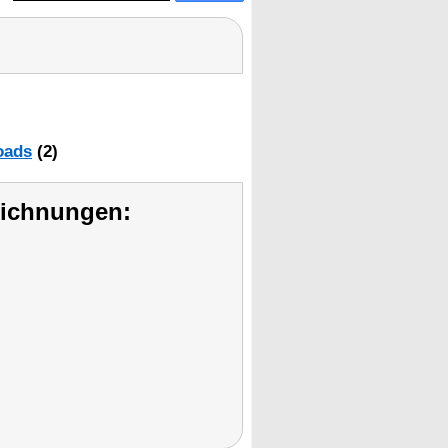
oads
(2)
eichnungen: