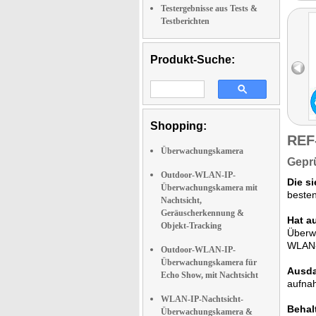
Testergebnisse aus Tests &
Testberichten
Produkt-Suche:
Shopping:
REF
Überwachungskamera
Geprü
Outdoor-WLAN-IP-
Die si
Überwachungskamera mit
besten
Nachtsicht,
Geräuscherkennung &
Hat a
Objekt-Tracking
Überw
WLAN-A
Outdoor-WLAN-IP-
Überwachungskamera für
Ausda
Echo Show, mit Nachtsicht
aufnah
WLAN-IP-Nachtsicht-
Behalt
Überwachungskamera &