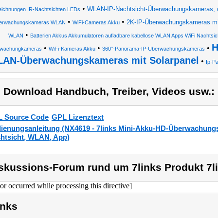
•
WLAN-IP-Nachtsicht-Überwachungskameras, d
eichnungen IR-Nachtsichten LEDs
•
•
2K-IP-Überwachungskameras mit
berwachungskameras WLAN
WiFi-Cameras Akku
•
WLAN
Batterien Akkus Akkumulatoren aufladbare kabellose WLAN Apps WiFi Nachtsi
H
•
•
•
wachungkameras
WiFi-Kameras Akku
360°-Panorama-IP-Überwachungskameras
AN-Überwachungskameras mit Solarpanel
•
Ip-P
) Download Handbuch, Treiber, Videos usw.:
 Source Code
GPL Lizenztext
ienungsanleitung (NX4619 - 7links Mini-Akku-HD-Überwachungs
htsicht, WLAN, App)
skussions-Forum rund um 7links Produkt 7l
ror occurred while processing this directive]
inks