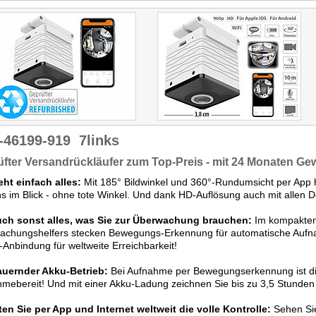
ausreichend gut."
-46199-919
7links
fter Versandrückläufer zum Top-Preis - mit 24 Monaten Ge
eht einfach alles:
Mit 185° Bildwinkel und 360°-Rundumsicht per Ap
s im Blick - ohne tote Winkel. Und dank HD-Auflösung auch mit allen De
uch sonst alles, was Sie zur Überwachung brauchen:
Im kompakten
achungshelfers stecken Bewegungs-Erkennung für automatische Aufnah
nbindung für weltweite Erreichbarkeit!
uernder Akku-Betrieb:
Bei Aufnahme per Bewegungserkennung ist di
mebereit! Und mit einer Akku-Ladung zeichnen Sie bis zu 3,5 Stunden
en Sie per App und Internet weltweit die volle Kontrolle:
Sehen Sie