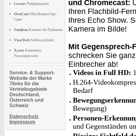
und Chromecast:
Ü
Lescars
Parkplatzsperre
Ihren Flachbild-Fer
OctaCam
Mini-Kamera Spy-
Ihres Echo Show. S
Cams
Kamera im Bilde!
Somikon
Kameras für Nistkasten
VisorTech
Schliesszylinder
Mit Gegensprech-F
Xystec
Kartenleser
schrecken Sie ganz 
Personalausweis
Einbrecher ab!
Videos in Full HD:
1
Service- & Support-
Website der Marke
H.264-Videokompress
7links für die
Vertriebsgebiete
Bedarf
Deutschland,
Bewegungserkennu
Österreich und
Schweiz
Bewegung)
Datenschutz
Personen-Erkennun
Impressum
und Gegenständen un