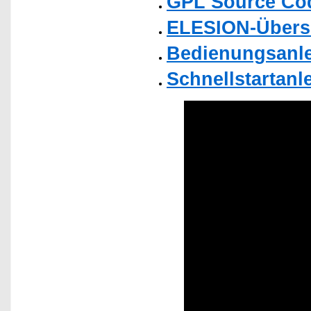
GPL Source Co
ELESION-Übers
Bedienungsanlei
Schnellstartanl