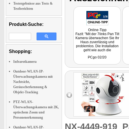
Testergebnisse aus Tests &
Testberichten
Produkt-Suche:
Online-Tipp
Fazit: "Mit der 7links Pan Tilt
Kamera überwachen Sie Ihr
Haus zuverlässig und
problemlos. Die Installation
geht wie auch die
Shopping:
Bedienung sehr einfach von
PCgo 02/20
der Hand."
Infrarotkamera
Outdoor-WLAN-IP-
Überwachungskamera mit
Nachtsicht,
Geräuscherkennung &
Objekt-Tracking
PTZ-WLAN-
Überwachungskamera mit 2K,
optischem Zoom und
Personenerkennung
NX-4449-919
P
Outdoor-WLAN-IP-