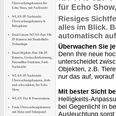
Überwachungskamera für
für Echo Show
Echo Show, mit Nachtsicht
Riesiges Sichtfe
WLAN-IP-Nachtsicht-
Überwachungskamera &
alles im Blick.
B
Babyphone
automatisch auf
Dual-Linsen-WLAN-Pan-Tilt-
IP-Kamera mit Dunkellicht-
Technologie
Überwachen Sie je
Denn Ihre neue ho
Dual-Objektiv-Pan-Tilt-IP-
Kamera, Geräuscherkennung,
unterscheidet zwis
Patrouillen-Funktion, Farb-
Nachtsicht
Objekten, z.B. Tie
nur das auf, worau
WLAN-IP-Nachtsicht-
Überwachungskamera, dreh-
und schwenkbar, für Echo
Show
Mit bester Sicht b
Helligkeits-Anpass
WLAN-Tür & Fensteralarm
bei Gegenlicht in be
Funk-Überwachungskamera
mit Akku und Solarpanel
Ausleuchtung sorgt b