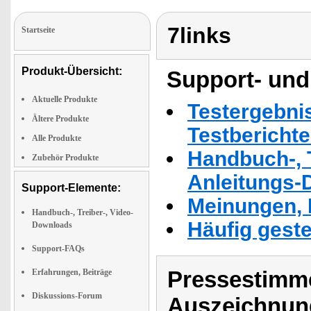
7links
Startseite
Produkt-Übersicht:
Support- und
Aktuelle Produkte
Testergebni
Ältere Produkte
Testbericht
Alle Produkte
Handbuch-, T
Zubehör Produkte
Anleitungs-
Support-Elemente:
Meinungen, 
Handbuch-, Treiber-, Video-
Häufig geste
Downloads
Support-FAQs
Pressestimme
Erfahrungen, Beiträge
Diskussions-Forum
Auszeichnun