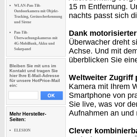
15 m Entfernung. U
WLAN-Pan-Tilt-
Outdoorkamera mit Objekt-
nachts passt sich d
Tracking, Geräuscherkennung
und Sirene
Dank motorisierter 
Pan-Tilt-
Überwachungskameras mit
Überwacher dreht si
4G-Mobilfunk, Akku und
Achse. Und mit dem
Solarpanel
überblicken Sie ein
Bleiben Sie mit uns im
Kontakt und tragen Sie
hier Ihre E-Mail-Adresse
Weltweiter Zugriff 
für unsere HotPrice-Mail
Kamera mit Ihrem W
ein:
Smartphone von prak
Sie live, was vor d
Aufnahmen an und n
Mehr Hersteller-
Seiten:
Clever kombinierb
ELESION