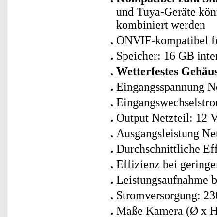
und Tuya-Geräte kö
kombiniert werden
ONVIF-kompatibel f
Speicher: 16 GB inte
Wetterfestes Gehäu
Eingangsspannung Net
Eingangswechselstro
Output Netzteil: 12 
Ausgangsleistung Net
Durchschnittliche Ef
Effizienz bei geringe
Leistungsaufnahme be
Stromversorgung: 230
Maße Kamera (Ø x H)