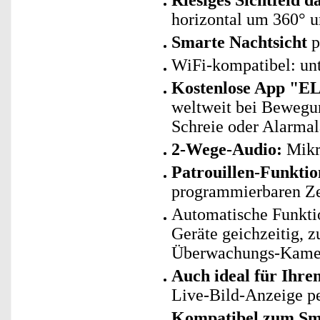
Riesiges Sichtfeld 
horizontal um 360° u
Smarte Nachtsicht
p
WiFi-kompatibel: un
Kostenlose App "E
weltweit bei Bewegun
Schreie oder Alarmal
2-Wege-Audio:
Mikro
Patrouillen-Funktio
programmierbaren Ze
Automatische Funkti
Geräte geichzeitig, z
Überwachungs-Kamer
Auch ideal für Ihr
Live-Bild-Anzeige p
Kompatibel zum Sma