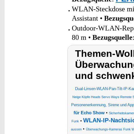
WLAN-Steckdose mit 
Assistant •
Bezugsqu
Outdoor-WLAN-Repeat
80 m •
Bezugsquelle
Themen-Wol
Überwachung
und schwenk
Dual-Linsen-WLAN-Pan-Tilt-IP-Kam
Neige Köpfe Heads Servo Ways Remote S
Personenerkennung, Sirene und Ap
•
für Echo Show
Sicherheitskame
WLAN-IP-Nachtsi
•
Funk
•
aussen
Überwachungs-Kameras Funk 