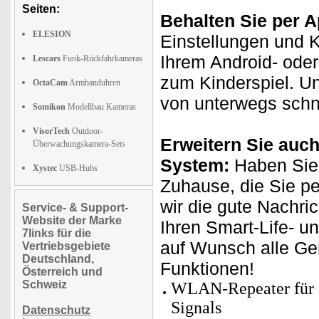
Seiten:
Behalten Sie per A
ELESION
Einstellungen und 
Ihrem Android- oder
Lescars
Funk-Rückfahrkameras
zum Kinderspiel. Un
OctaCam
Armbanduhren
von unterwegs schne
Somikon
Modellbau Kameras
VisorTech
Outdoor-
Erweitern Sie auch
Überwachungskamera-Sets
System:
Haben Sie 
Xystec
USB-Hubs
Zuhause, die Sie p
wir die gute Nachri
Service- & Support-
Website der Marke
Ihren Smart-Life- u
7links für die
auf Wunsch alle Ge
Vertriebsgebiete
Deutschland,
Funktionen!
Österreich und
Schweiz
WLAN-Repeater für 
Signals
Datenschutz