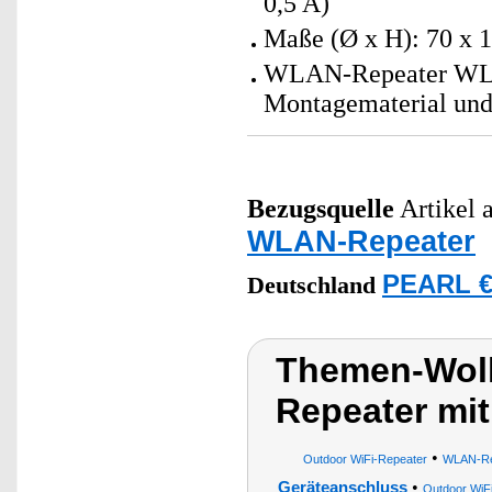
0,5 A)
Maße (Ø x H): 70 x 
WLAN-Repeater WLR-1
Montagematerial und
Bezugsquelle
Artikel a
WLAN-Repeater
PEARL €
Deutschland
Themen-Wol
Repeater mi
•
Outdoor WiFi-Repeater
WLAN-Re
•
Geräteanschluss
Outdoor WiF