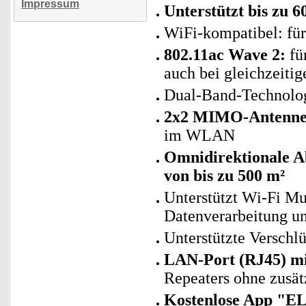
Impressum
Unterstützt bis zu 
WiFi-kompatibel: fü
802.11ac W
ave 2:
fü
auch bei gleichzeiti
Dual-Band-Technolog
2x2 MIMO-Antenne
im WLAN
Omnidirektionale 
von bis zu 500 m²
Unterstützt Wi-Fi Mu
Datenverarbeitung un
Unterstützte Versch
LAN-Port (RJ45) mi
Repeaters ohne zusät
Kostenlose App "E