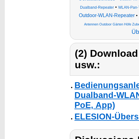
•
Dualband-Repeater
WLAN-Pan-Til
Outdoor-WLAN-Repeater
•
Antennen Outdoor Gärten Höfe Zu
Üb
(2) Download
usw.:
Bedienungsanlei
Dualband-WLAN-R
PoE, App)
ELESION-Übers