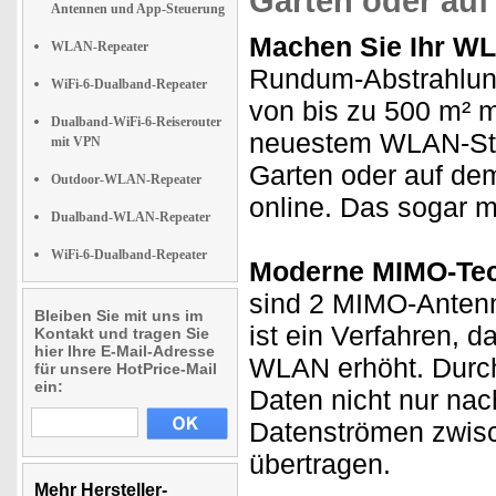
Garten oder au
Antennen und App-Steuerung
Machen Sie Ihr WL
WLAN-Repeater
Rundum-Abstrahlung
WiFi-6-Dualband-Repeater
von bis zu 500 m² 
Dualband-WiFi-6-Reiserouter
neuestem WLAN-Sta
mit VPN
Garten oder auf de
Outdoor-WLAN-Repeater
online. Das sogar m
Dualband-WLAN-Repeater
WiFi-6-Dualband-Repeater
Moderne MIMO-Tec
sind 2 MIMO-Antenne
Bleiben Sie mit uns im
ist ein Verfahren, d
Kontakt und tragen Sie
hier Ihre E-Mail-Adresse
WLAN erhöht. Durc
für unsere HotPrice-Mail
ein:
Daten nicht nur nac
Datenströmen zwis
übertragen.
Mehr Hersteller-