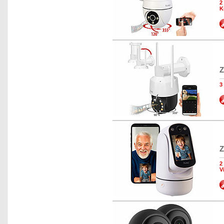
2
K
Z
3
Z
2
V