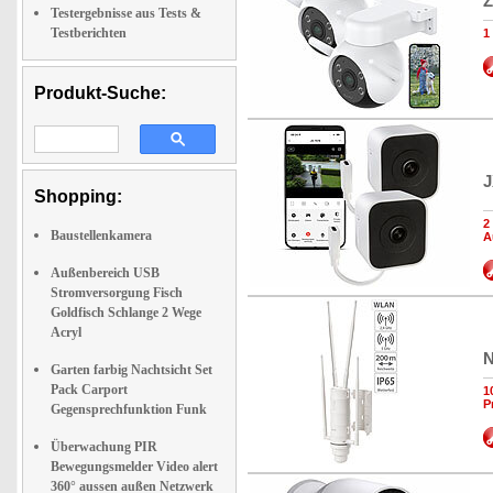
Z
Testergebnisse aus Tests &
Testberichten
1
Produkt-Suche:
J
Shopping:
2
Baustellenkamera
A
Außenbereich USB
Stromversorgung Fisch
Goldfisch Schlange 2 Wege
Acryl
N
Garten farbig Nachtsicht Set
Pack Carport
1
P
Gegensprechfunktion Funk
Überwachung PIR
Bewegungsmelder Video alert
360° aussen außen Netzwerk