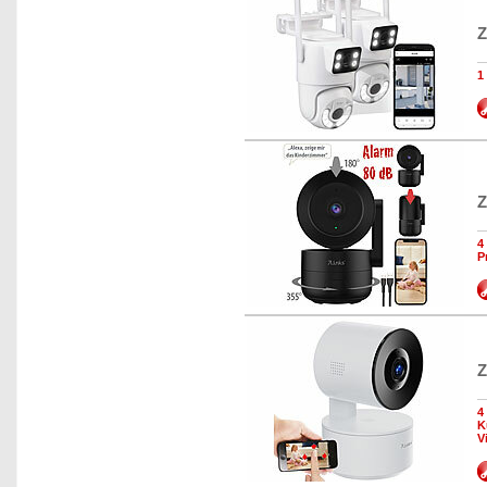
Z
1
Z
4
P
Z
4
K
V