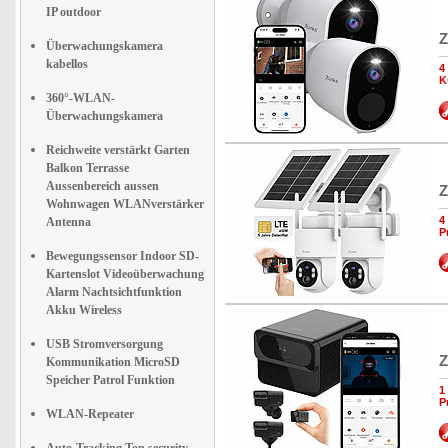
IP outdoor
Z
Überwachungskamera
kabellos
4
K
360°-WLAN-
Überwachungskamera
Reichweite verstärkt Garten
Balkon Terrasse
Aussenbereich aussen
Z
Wohnwagen WLANverstärker
4
Antenna
P
Bewegungssensor Indoor SD-
Kartenslot Videoüberwachung
Alarm Nachtsichtfunktion
Akku Wireless
USB Stromversorgung
Z
Kommunikation MicroSD
Speicher Patrol Funktion
1
P
WLAN-Repeater