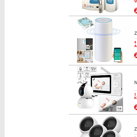
V
Z
4
A
N
1
K
Z