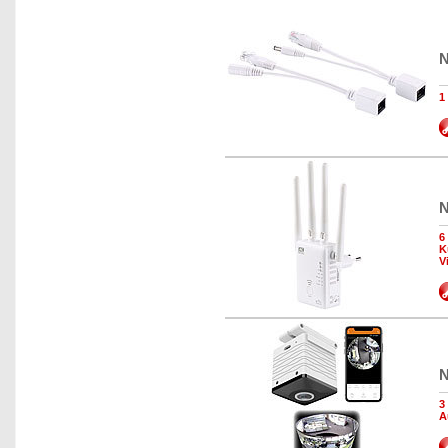
N
1
N
6
K
V
N
3
A