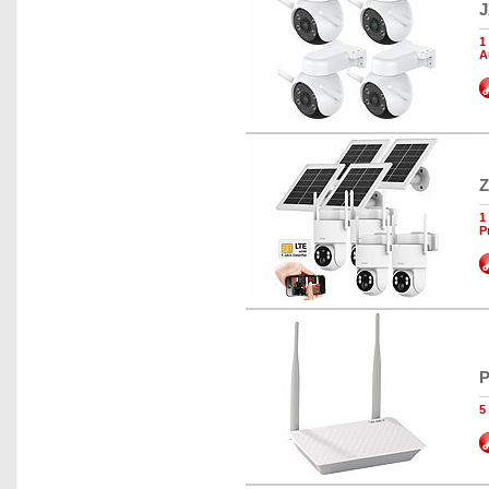
J
1
A
Z
1
P
P
5