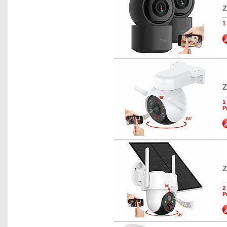
Z
1
Z
1
P
Z
2
P