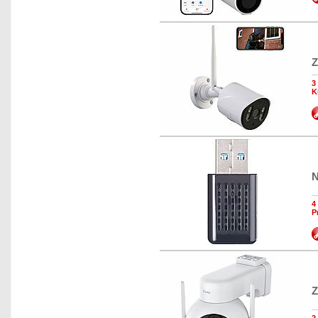
Z
3
K
N
4
P
Z