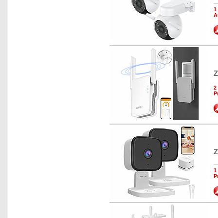
1
A
Z
2
P
Z
1
P