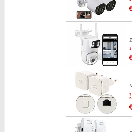
Z
1
N
3
K