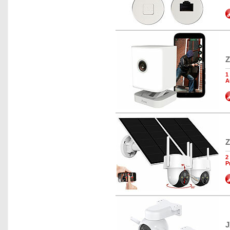
Z
1
A
Z
2
P
J