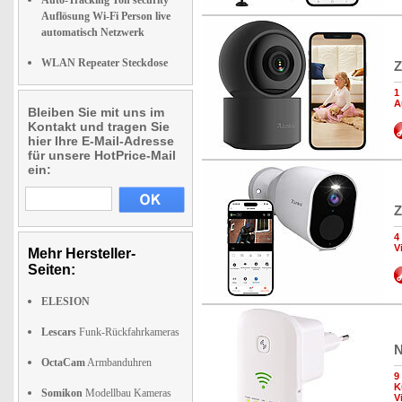
Auto-Tracking Ton security
Auflösung Wi-Fi Person live
automatisch Netzwerk
WLAN Repeater Steckdose
Z
1
A
Bleiben Sie mit uns im
Kontakt und tragen Sie
hier Ihre E-Mail-Adresse
für unsere HotPrice-Mail
ein:
Z
4
V
Mehr Hersteller-
Seiten:
ELESION
Lescars
Funk-Rückfahrkameras
N
OctaCam
Armbanduhren
9
K
Somikon
Modellbau Kameras
V