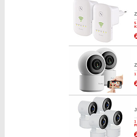
Z
5
K
Z
1
J
1
P