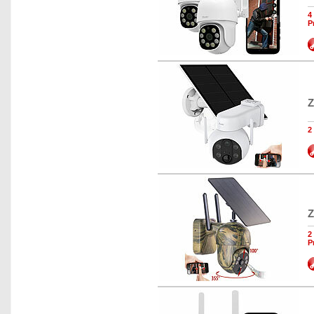
4
P
Z
2
Z
2
P