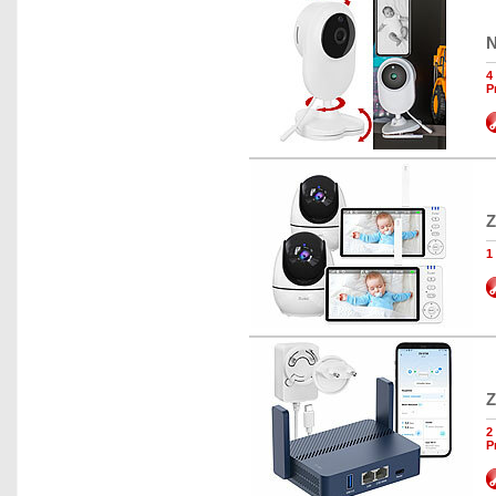
N
4
P
Z
1
Z
2
P