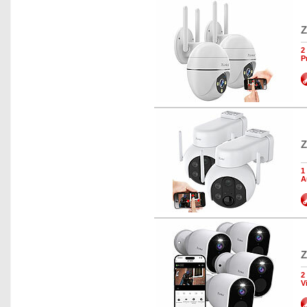
Z
2
P
Z
1
A
Z
2
V