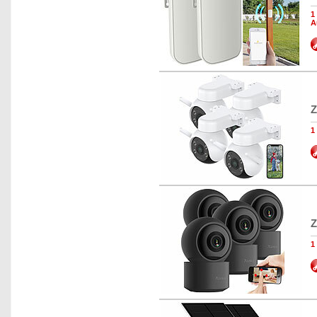
1
A
Z
1
Z
1