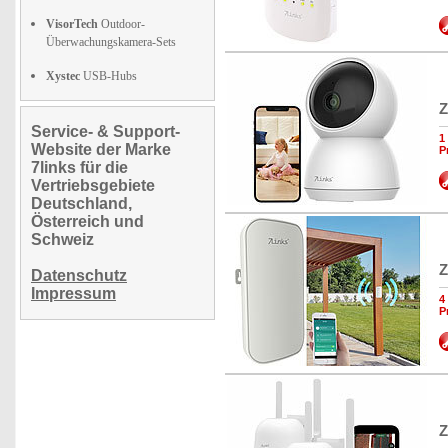
VisorTech
Outdoor-
Überwachungskamera-Sets
Xystec
USB-Hubs
Z
Service- & Support-
1
Website der Marke
P
7links für die
Vertriebsgebiete
Deutschland,
Österreich und
Schweiz
Z
Datenschutz
Impressum
4
P
Z