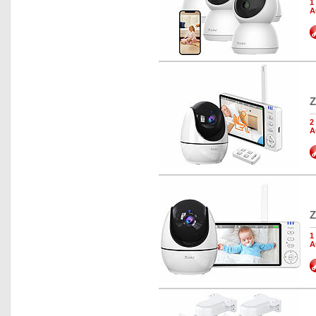
1
A
Z
2
A
Z
1
A