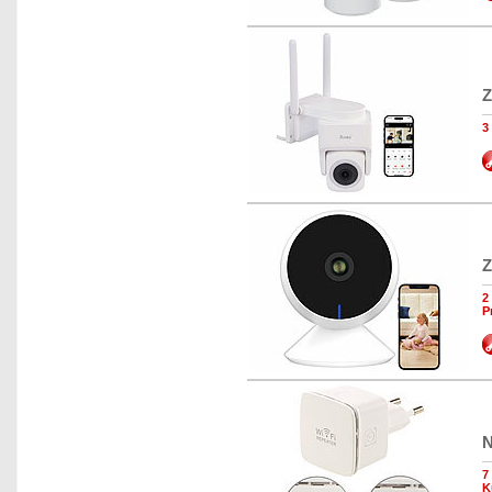
Z
3
Z
2
P
N
7
K