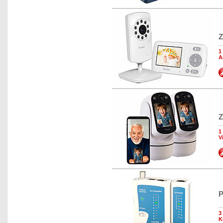
Z
1
A
Z
1
V
P
3
K