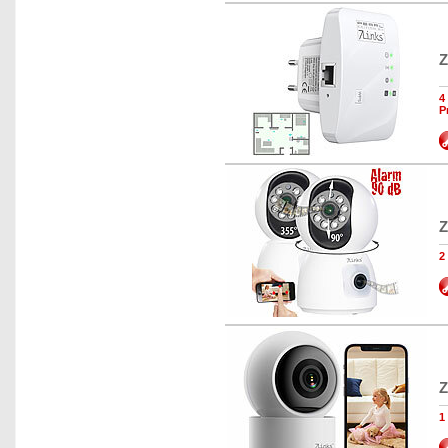
Z
4
P
Z
2
Z
1