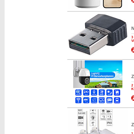
N
3
V
Z
2
K
Z
1