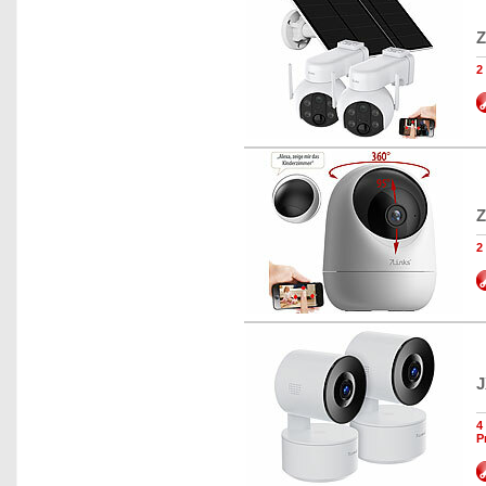
Z
2
Z
2
J
4
P