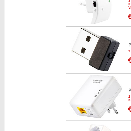
3
K
V
P
3
P
2
K