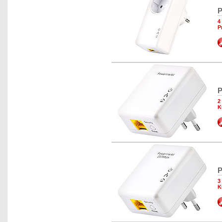
P
4
P
P
2
K
P
3
K