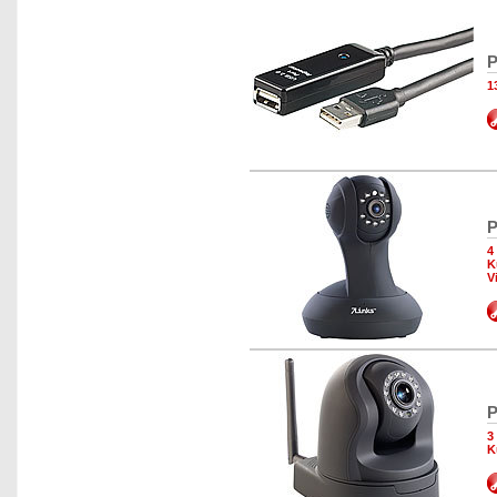
P
1
P
4
K
V
P
3
K