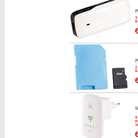
P
3
K
P
2
K
N
9
K
V