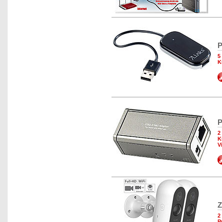
P
5
K
P
2
K
V
Z
2
P