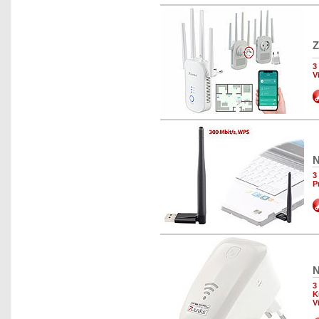
Z
3
V
N
3
P
N
3
K
V