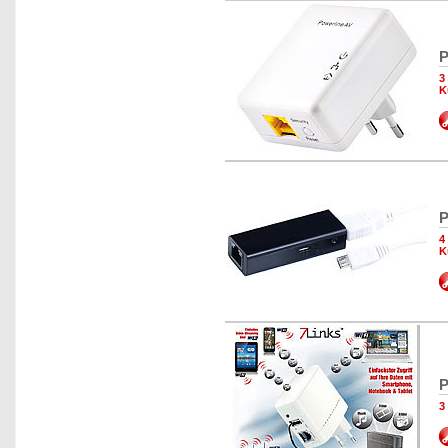
P
3
K
P
4
K
P
3