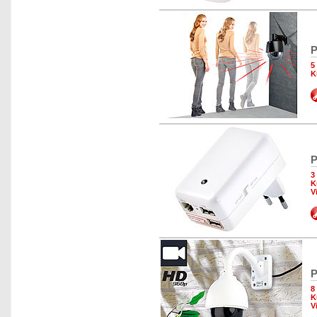
P
5
K
P
3
K
V
P
8
K
V