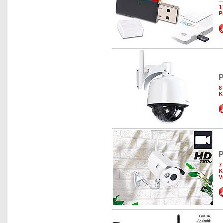
1
P
P
8
K
P
7
K
V