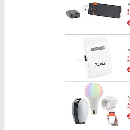
P
5
K
P
2
K
N
1
K