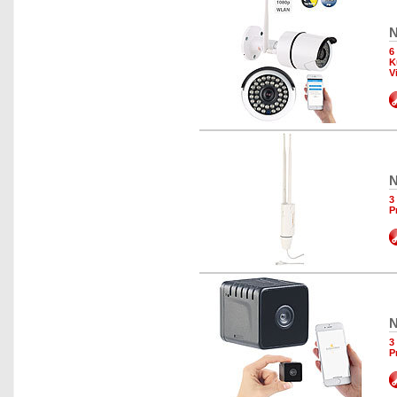
N
6
K
V
N
3
P
N
3
P