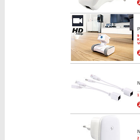
P
9
K
V
N
1
N
2