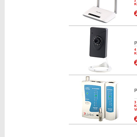
2
K
P
4
K
P
3
K
V