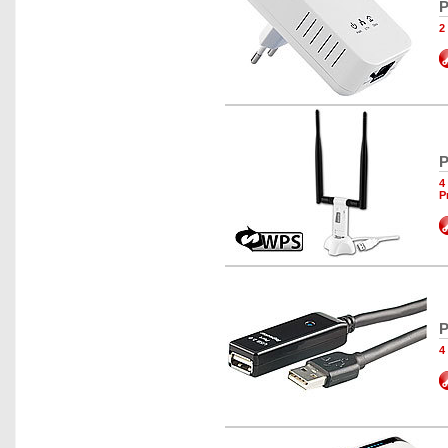
P
2
P
4
P
P
4