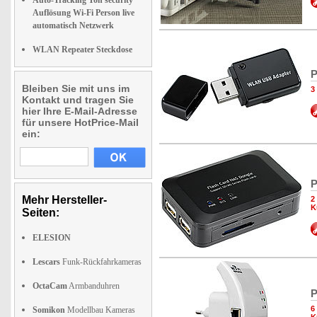
Auto-Tracking Ton security
Auflösung Wi-Fi Person live
automatisch Netzwerk
WLAN Repeater Steckdose
P
Bleiben Sie mit uns im
3
Kontakt und tragen Sie
hier Ihre E-Mail-Adresse
für unsere HotPrice-Mail
ein:
P
Mehr Hersteller-
2
K
Seiten:
ELESION
Lescars
Funk-Rückfahrkameras
OctaCam
Armbanduhren
P
6
Somikon
Modellbau Kameras