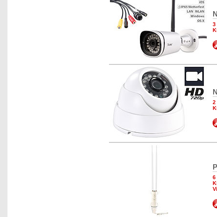
N
3
K
N
2
K
P
6
K
V