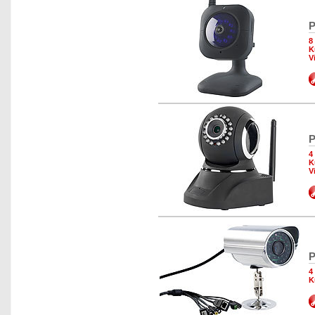
P
8
K
V
P
4
K
V
P
4
K