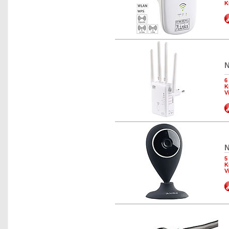
K
N
6
K
V
N
5
K
V