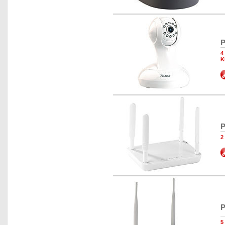
P
4
K
P
2
P
5