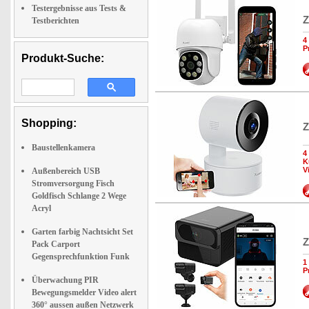
Testergebnisse aus Tests &
Z
Testberichten
4
P
Produkt-Suche:
Shopping:
Z
Baustellenkamera
4
K
V
Außenbereich USB
Stromversorgung Fisch
Goldfisch Schlange 2 Wege
Acryl
Garten farbig Nachtsicht Set
Z
Pack Carport
Gegensprechfunktion Funk
1
P
Überwachung PIR
Bewegungsmelder Video alert
360° aussen außen Netzwerk