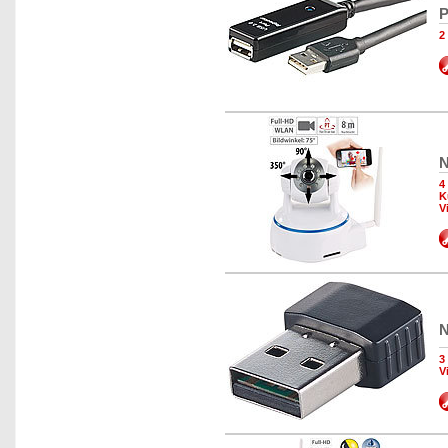
P
2
N
4
K
V
N
3
V