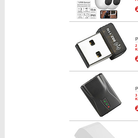
P
2
K
P
3
K