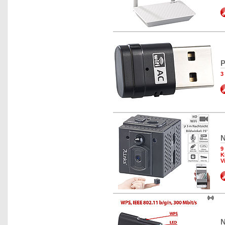
P
3
N
9
K
V
N