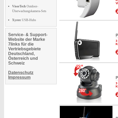
K
V
VisorTech
Outdoor-
Überwachungskamera-Sets
Xystec
USB-Hubs
Service- & Support-
P
Website der Marke
3
7links für die
K
Vertriebsgebiete
Deutschland,
Österreich und
Schweiz
Datenschutz
Impressum
P
3
K