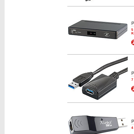
P
5
K
P
7
P
4