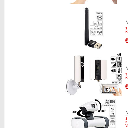
N
1
K
N
3
K
N
3
K
V