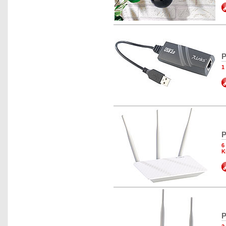
P
1
P
6
K
P