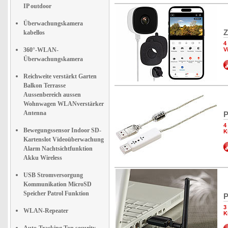
IP outdoor
Überwachungskamera
Z
kabellos
4
360°-WLAN-
V
Überwachungskamera
Reichweite verstärkt Garten
Balkon Terrasse
Aussenbereich aussen
Wohnwagen WLANverstärker
Antenna
P
4
Bewegungssensor Indoor SD-
K
Kartenslot Videoüberwachung
Alarm Nachtsichtfunktion
Akku Wireless
USB Stromversorgung
Kommunikation MicroSD
Speicher Patrol Funktion
P
3
WLAN-Repeater
K