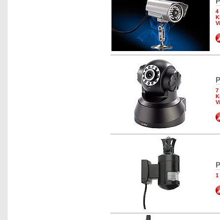
P
4
K
V
P
7
K
V
P
1