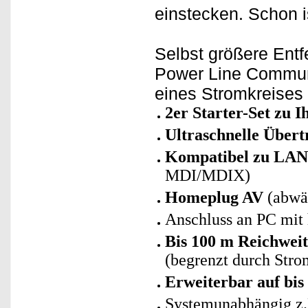
einstecken. Schon i
Selbst größere Ent
Power Line Communi
eines Stromkreises
2er Starter-Set zu I
Ultraschnelle Übert
Kompatibel zu LAN
MDI/MDIX)
Homeplug AV
(abwär
Anschluss an PC mit
Bis 100 m Reichwei
(begrenzt durch Stro
Erweiterbar auf bis
Systemunabhängig z.