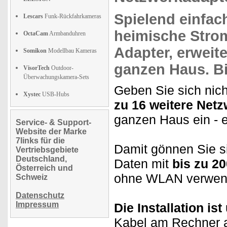
Spielend einfac
Lescars
Funk-Rückfahrkameras
heimische Stro
OctaCam
Armbanduhren
Adapter
, erweit
Somikon
Modellbau Kameras
ganzen Haus. B
VisorTech
Outdoor-
Überwachungskamera-Sets
Geben Sie sich nich
Xystec
USB-Hubs
zu 16 weitere Netz
ganzen Haus ein - e
Service- & Support-
Website der Marke
7links für die
Damit gönnen Sie si
Vertriebsgebiete
Deutschland,
Daten mit
bis zu 20
Österreich und
ohne WLAN verwend
Schweiz
Datenschutz
Impressum
Die Installation is
Kabel am Rechner a