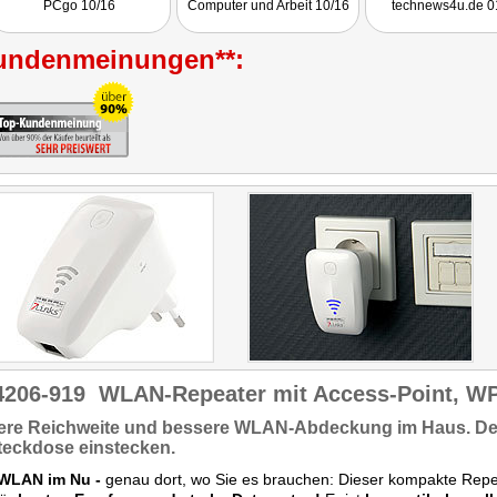
PCgo 10/16
Computer und Arbeit 10/16
technews4u.de 0
aktuellen Stand
entsprechend, die
Schnellverbind
undenmeinungen**:
erleichtert die Instal
4206-919
WLAN-Repeater mit Access-Point, WP
ere Reichweite
und bessere WLAN-Abdeckung im Haus. De
teckdose einstecken.
WLAN im Nu -
genau dort, wo Sie es brauchen: Dieser kompakte Repe