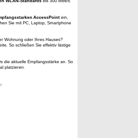
llen WLAN-Standards
bis 300 Mbit/s.
mpfangsstarken AccessPoint
ein,
ehen Sie mit PC, Laptop, Smartphone
Ihrer Wohnung oder Ihres Hauses?
. So schließen Sie effektiv lästige
Ds die aktuelle Empfangsstärke an. So
l platzieren.
!