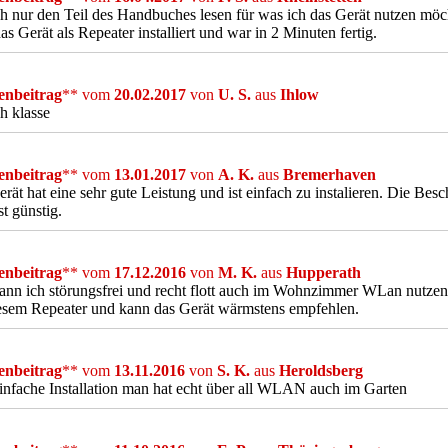
h nur den Teil des Handbuches lesen für was ich das Gerät nutzen möcht
as Gerät als Repeater installiert und war in 2 Minuten fertig.
nbeitrag
** vom
20.02.2017
von
U. S.
aus
Ihlow
h klasse
nbeitrag
** vom
13.01.2017
von
A. K.
aus
Bremerhaven
rät hat eine sehr gute Leistung und ist einfach zu instalieren. Die Besc
st günstig.
nbeitrag
** vom
17.12.2016
von
M. K.
aus
Hupperath
kann ich störungsfrei und recht flott auch im Wohnzimmer WLan nutzen
esem Repeater und kann das Gerät wärmstens empfehlen.
nbeitrag
** vom
13.11.2016
von
S. K.
aus
Heroldsberg
infache Installation man hat echt über all WLAN auch im Garten