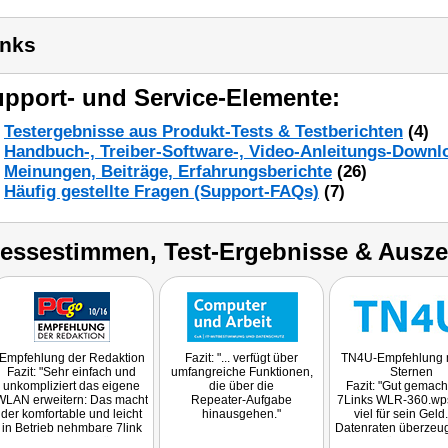
inks
pport- und Service-Elemente:
Testergebnisse aus Produkt-Tests & Testberichten
(4)
Handbuch-, Treiber-Software-, Video-Anleitungs-Downl
Meinungen, Beiträge, Erfahrungsberichte
(26)
Häufig gestellte Fragen (Support-FAQs)
(7)
ressestimmen, Test-Ergebnisse & Ausz
Empfehlung der Redaktion
Fazit: "... verfügt über
TN4U-Empfehlung m
Fazit: "Sehr einfach und
umfangreiche Funktionen,
Sternen
unkompliziert das eigene
die über die
Fazit: "Gut gemach
WLAN erweitern: Das macht
Repeater-Aufgabe
7Links WLR-360.wps
der komfortable und leicht
hinausgehen."
viel für sein Geld
in Betrieb nehmbare 7link
Datenraten überzeug
WLAN-Repeater möglich."
Verschlüsselung i