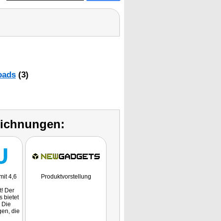
oads
(3)
eichnungen:
it 4,6
Produktvorstellung
t! Der
 bietet
. Die
en, die
st dem