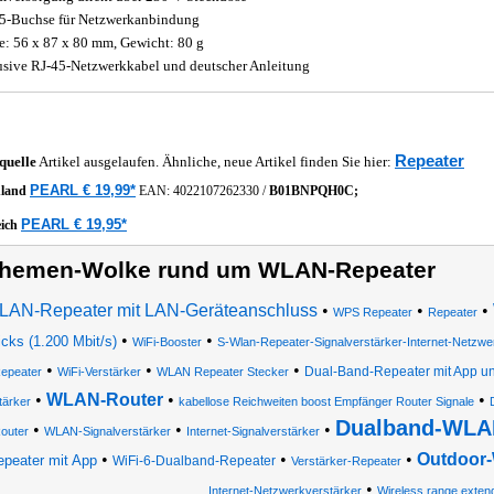
5-Buchse für Netzwerkanbindung
: 56 x 87 x 80 mm, Gewicht: 80 g
usive RJ-45-Netzwerkkabel und deutscher Anleitung
Repeater
quelle
Artikel ausgelaufen. Ähnliche, neue Artikel finden Sie hier:
PEARL € 19,99*
hland
EAN:
4022107262330
/
B01BNPQH0C;
PEARL € 19,95*
eich
hemen-Wolke rund um WLAN-Repeater
AN-Repeater mit LAN-Geräteanschluss
•
•
•
WPS Repeater
Repeater
•
•
icks (1.200 Mbit/s)
WiFi-Booster
S-Wlan-Repeater-Signalverstärker-Internet-Netzwe
•
•
•
Dual-Band-Repeater mit App u
epeater
WiFi-Verstärker
WLAN Repeater Stecker
•
WLAN-Router
•
•
tärker
kabellose Reichweiten boost Empfänger Router Signale
Dualband-WLA
•
•
•
outer
WLAN-Signalverstärker
Internet-Signalverstärker
•
•
•
Outdoor
epeater mit App
WiFi-6-Dualband-Repeater
Verstärker-Repeater
•
Internet-Netzwerkverstärker
Wireless range exten