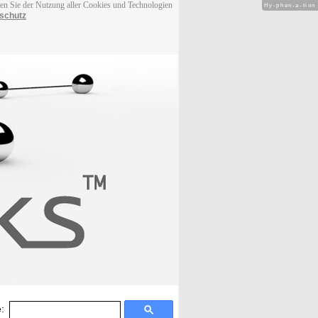
men Sie der Nutzung aller Cookies und Technologien
Hy-phen-a-tion
schutz
: