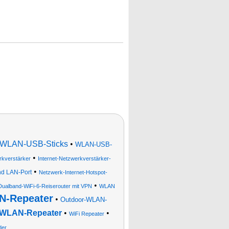
WLAN-USB-Sticks
•
WLAN-USB-
•
rkverstärker
Internet-Netzwerkverstärker-
•
nd LAN-Port
Netzwerk-Internet-Hotspot-
•
Dualband-WiFi-6-Reiserouter mit VPN
WLAN
N-Repeater
•
Outdoor-WLAN-
-WLAN-Repeater
•
•
WiFi Repeater
der