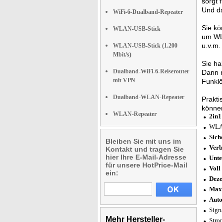
sorgt 
Und d
WiFi-6-Dualband-Repeater
Sie kö
WLAN-USB-Stick
um WLA
u.v.m.
WLAN-USB-Stick (1.200
Mbit/s)
Sie ha
Dualband-WiFi-6-Reiserouter
Dann 
mit VPN
Funklö
Dualband-WLAN-Repeater
Prakti
können
WLAN-Repeater
2in1
WLAN
Sich
Bleiben Sie mit uns im
Verb
Kontakt und tragen Sie
hier Ihre E-Mail-Adresse
Unte
für unsere HotPrice-Mail
Voll
ein:
Deze
Max
Auto
Sign
Mehr Hersteller-
Stro