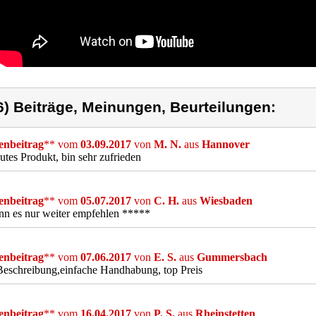
6) Beiträge, Meinungen, Beurteilungen:
nbeitrag
** vom
03.09.2017
von
M. N.
aus
Hannover
utes Produkt, bin sehr zufrieden
nbeitrag
** vom
05.07.2017
von
C. H.
aus
Wiesbaden
nn es nur weiter empfehlen *****
nbeitrag
** vom
07.06.2017
von
E. S.
aus
Gummersbach
eschreibung,einfache Handhabung, top Preis
nbeitrag
** vom
16.04.2017
von
P. S.
aus
Rheinstetten