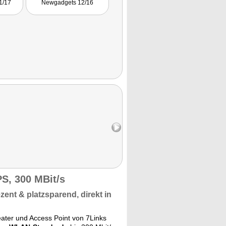
1/17
Newgadgets 12/16
ard
 WPS-
ung
lation."
S, 300 MBit/s
zent &
platzsparend,
direkt in
ater und Access Point von 7Links