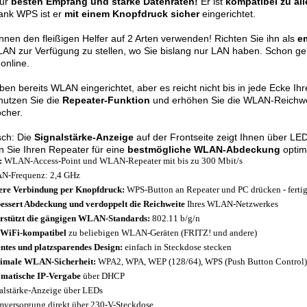
für
besten Empfang und
starke Datenraten!
Er ist
kompatibel zu a
ank WPS ist er
mit einem Knopfdruck sicher
eingerichtet.
nnen den fleißigen Helfer auf 2 Arten verwenden! Richten Sie ihn als
e
N zur Verfügung zu stellen, wo Sie bislang nur LAN haben. Schon g
 online.
ben bereits WLAN eingerichtet, aber es reicht nicht bis in jede Ecke 
nutzen Sie die
Repeater-Funktion
und erhöhen Sie die WLAN-Reichweite
cher.
sch: Die
Signalstärke-Anzeige
auf der Frontseite zeigt Ihnen über LE
 Sie Ihren Repeater für eine
bestmögliche WLAN-Abdeckung
optima
:
WLAN-Access-Point und WLAN-Repeater mit bis zu 300 Mbit/s
-Frequenz: 2,4 GHz
ere Verbindung per Knopfdruck:
WPS-Button an Repeater und PC drücken - fertig
essert Abdeckung und verdoppelt die Reichweite
Ihres WLAN-Netzwerkes
rstützt die gängigen WLAN-Standards:
802.11 b/g/n
 WiFi-kompatibel
zu beliebigen WLAN-Geräten (FRITZ! und andere)
ntes und platzsparendes Design:
einfach in Steckdose stecken
imale WLAN-Sicherheit:
WPA2, WPA, WEP (128/64), WPS (Push Button Control)
matische IP-Vergabe
über DHCP
alstärke-Anzeige über LEDs
mversorgung direkt über 230-V-Steckdose