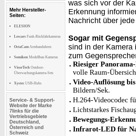
was sich vor der K
Mehr Hersteller-
Erkennung informie
Seiten:
Nachricht über jede 
ELESION
Sogar mit Gegensp
Lescars
Funk-Rückfahrkameras
sind in der Kamera 
OctaCam
Armbanduhren
zum Gegensprecher
Somikon
Modellbau Kameras
Riesiger Panorama-
VisorTech
Outdoor-
volle Raum-Übersich
Überwachungskamera-Sets
Video-Auflösung bis
Xystec
USB-Hubs
Bildern/Sek.
H.264-Videocodec fü
Service- & Support-
Website der Marke
Lichtstarkes Fischau
7links für die
Vertriebsgebiete
Bewegungs-Erkennu
Deutschland,
Österreich und
Infrarot-LED für Na
Schweiz