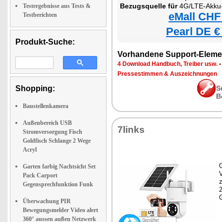
Bezugsquelle für
4G/LTE-Akku-Außenkamera mit eSIM, 2K-
Testergebnisse aus Tests &
eMall CHF
Testberichten
Pearl DE €
Produkt-Suche:
Vorhandene Support-Eleme
4 Download Handbuch, Treiber usw.
Pressestimmen & Auszeichnungen
Shopping:
S
B
Baustellenkamera
Außenbereich USB
7links
Stromversorgung Fisch
Goldfisch Schlange 2 Wege
Acryl
G
Garten farbig Nachtsicht Set
Pack Carport
z
Gegensprechfunktion Funk
Überwachung PIR
Bewegungsmelder Video alert
360° aussen außen Netzwerk