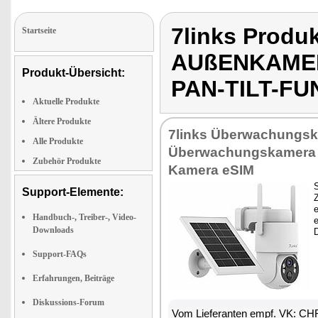
7links Produ
Startseite
AUßENKAMER
Produkt-Übersicht:
PAN-TILT-F
Aktuelle Produkte
Ältere Produkte
7links Überwachungsk
Alle Produkte
Überwachungskamera 
Zubehör Produkte
Kamera eSIM
Support-Elemente:
e
Handbuch-, Treiber-, Video-
Downloads
D
Support-FAQs
Erfahrungen, Beiträge
Diskussions-Forum
Vom Lieferanten empf. VK: CH