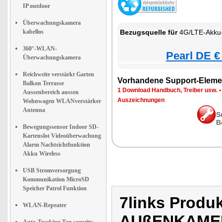
IP outdoor
Überwachungskamera
kabellos
Bezugsquelle für
4G/LTE-Akku-Außenkamera mit eSIM, 2K-
360°-WLAN-
Pearl DE €
Überwachungskamera
Reichweite verstärkt Garten
Vorhandene Support-Eleme
Balkon Terrasse
1 Download Handbuch, Treiber usw.
Aussenbereich aussen
Auszeichnungen
Wohnwagen WLANverstärker
Antenna
S
B
Bewegungssensor Indoor SD-
Kartenslot Videoüberwachung
Alarm Nachtsichtfunktion
Akku Wireless
USB Stromversorgung
Kommunikation MicroSD
Speicher Patrol Funktion
7links Produ
WLAN-Repeater
AUßENKAMER