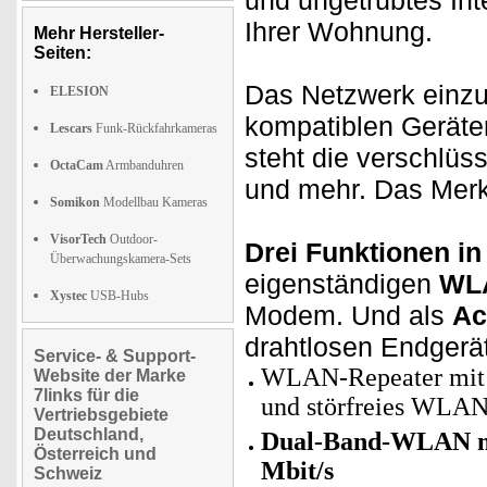
und ungetrübtes In
Ihrer Wohnung.
Mehr Hersteller-
Seiten:
Das Netzwerk einzur
ELESION
kompatiblen Geräte
Lescars
Funk-Rückfahrkameras
steht die verschlüs
OctaCam
Armbanduhren
und mehr. Das Merke
Somikon
Modellbau Kameras
VisorTech
Outdoor-
Drei Funktionen in
Überwachungskamera-Sets
eigenständigen
WL
Xystec
USB-Hubs
Modem. Und als
Ac
drahtlosen Endgerä
Service- & Support-
WLAN-Repeater mit A
Website der Marke
7links für die
und störfreies WLAN
Vertriebsgebiete
Deutschland,
Dual-Band-WLAN mit
Österreich und
Mbit/s
Schweiz