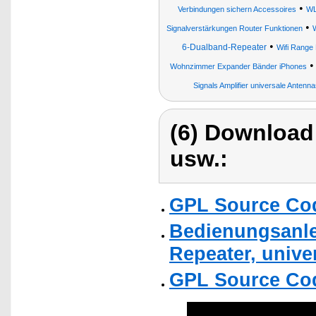
•
Verbindungen sichern Accessoires
WL
•
Signalverstärkungen Router Funktionen
•
6-Dualband-Repeater
Wifi Range
Wohnzimmer Expander Bänder iPhones
Signals Amplifier universale Antenn
(6) Download
usw.:
GPL Source Co
Bedienungsanle
Repeater, unive
GPL Source Co