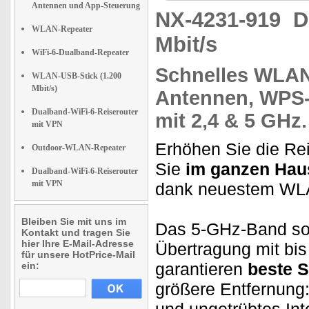
Antennen und App-Steuerung
NX-4231-919
D
WLAN-Repeater
Mbit/s
WiFi-6-Dualband-Repeater
Schnelles WLA
WLAN-USB-Stick (1.200
Mbit/s)
Antennen,
WPS-T
Dualband-WiFi-6-Reiserouter
mit 2,4 & 5 GHz.
mit VPN
Erhöhen Sie die Re
Outdoor-WLAN-Repeater
Sie
im ganzen Haus
Dualband-WiFi-6-Reiserouter
mit VPN
dank neuestem WL
Bleiben Sie mit uns im
Das 5-GHz-Band sorg
Kontakt und tragen Sie
hier Ihre E-Mail-Adresse
Übertragung mit bis
für unsere HotPrice-Mail
garantieren
beste S
ein:
größere Entfernung