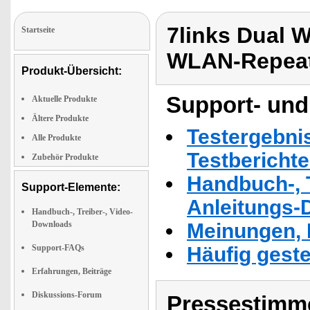
7links Dual 
Startseite
WLAN-Repea
Produkt-Übersicht:
Support- und
Aktuelle Produkte
Ältere Produkte
Testergebni
Alle Produkte
Testbericht
Zubehör Produkte
Handbuch-, T
Support-Elemente:
Anleitungs-
Handbuch-, Treiber-, Video-
Downloads
Meinungen, 
Support-FAQs
Häufig geste
Erfahrungen, Beiträge
Diskussions-Forum
Pressestimme