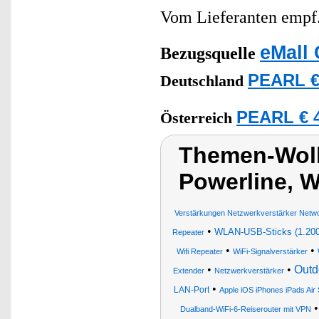
Vom Lieferanten emp
eMall 
Bezugsquelle
PEARL €
Deutschland
PEARL € 4
Österreich
Themen-Wolk
Powerline, 
Verstärkungen Netzwerkverstärker Netw
•
WLAN-USB-Sticks (1.200
Repeater
•
•
Wifi Repeater
WiFi-Signalverstärker
•
•
Outd
Extender
Netzwerkverstärker
•
LAN-Port
Apple iOS iPhones iPads Ai
Dualband-WiFi-6-Reiserouter mit VPN