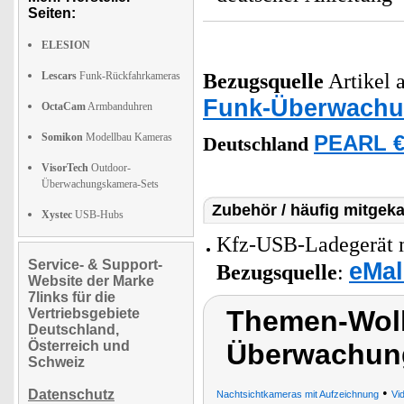
Seiten:
ELESION
Lescars
Funk-Rückfahrkameras
Bezugsquelle
Artikel a
Funk-Überwach
OctaCam
Armbanduhren
Somikon
Modellbau Kameras
PEARL €
Deutschland
VisorTech
Outdoor-
Überwachungskamera-Sets
Zubehör / häufig mitgeka
Xystec
USB-Hubs
Kfz-USB-Ladegerät mit
Service- & Support-
eMal
Bezugsquelle
:
Website der Marke
7links für die
Themen-Wol
Vertriebsgebiete
Deutschland,
Österreich und
Überwachung
Schweiz
•
Datenschutz
Nachtsichtkameras mit Aufzeichnung
Vi