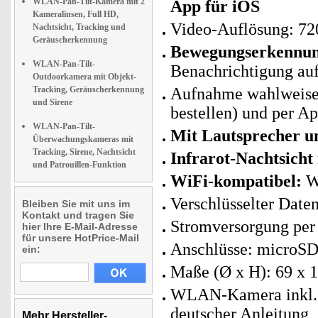
WLAN-Pan-Tilt-Kamera mit 2
App für iOS
Kameralinsen, Full HD,
Video-Auflösung: 720
Nachtsicht, Tracking und
Geräuscherkennung
Bewegungserkennun
WLAN-Pan-Tilt-
Benachrichtigung auf
Outdoorkamera mit Objekt-
Tracking, Geräuscherkennung
Aufnahme wahlweise 
und Sirene
bestellen) und per Ap
WLAN-Pan-Tilt-
Mit Lautsprecher u
Überwachungskameras mit
Tracking, Sirene, Nachtsicht
Infrarot-Nachtsicht
und Patrouillen-Funktion
WiFi-kompatibel:
W
Verschlüsselter Dat
Bleiben Sie mit uns im
Kontakt und tragen Sie
Stromversorgung per 
hier Ihre E-Mail-Adresse
für unsere HotPrice-Mail
Anschlüsse: microS
ein:
Maße (Ø x H): 69 x 1
WLAN-Kamera inkl. 
deutscher Anleitung
Mehr Hersteller-