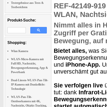
Testergebnisse aus Tests &
REF-42149-91
Testberichten
WLAN, Nachtsic
Produkt-Suche:
Nimmt alles
in 
Zugriff
per Grat
Bewegung, auf 
Shopping:
Bietet alles,
was Si
Wlan Kamera
Bewegungserkennun
WLAN-Micro-Kamera mit
und
iPhone-App.
Un
Full HD, Nachtsicht,
Bewegungserkennung, App &
unverschämt gut au
Powerbank
Dual-Linsen-WLAN-Pan-Tilt-
Sie verfolgen live
ü
IP-Kamera mit Dunkellicht-
Technologie
tut: dank
Infrarot-L
WLAN-Pan-Tilt-
Bewegungserkenn
Outdoorkamera mit 4K,
startet automatisc
Nachtsicht, Objekt-Tracking,