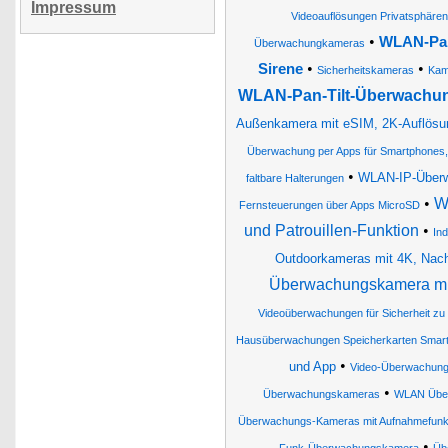
Impressum
Videoauflösungen Privatsphäre
•
WLAN-Pan
Überwachungkameras
•
•
Sirene
Sicherheitskameras
Kam
WLAN-Pan-Tilt-Überwachun
Außenkamera mit eSIM, 2K-Auflösung
Überwachung per Apps für Smartphones, 
•
WLAN-IP-Überw
faltbare Halterungen
•
W
Fernsteuerungen über Apps MicroSD
und Patrouillen-Funktion
•
In
Outdoorkameras mit 4K, Nacht
Überwachungskamera mit
Videoüberwachungen für Sicherheit zu 
Hausüberwachungen Speicherkarten Smart
•
und App
Video-Überwachun
•
Überwachungskameras
WLAN Übe
Überwachungs-Kameras mit Aufnahmefunk
•