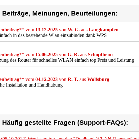
) Beiträge, Meinungen, Beurteilungen:
nbeitrag
** vom
13.12.2025
von
W. G.
aus
Langkampfen
einfach in das bestehende Wlan einzubinden dank WPS
nbeitrag
** vom
15.06.2025
von
G. R.
aus
Schopfheim
ung des Router für schnelles WLAN einfach top Preis und Leistung
nbeitrag
** vom
04.12.2023
von
R. T.
aus
Wolfsburg
he Installation und Handhabung
) Häufig gestellte Fragen (Support-FAQs):
(05.10.2018) Was ist zu tun, um den "Dualband-WLAN-Repeater" mi