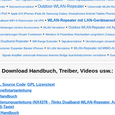
•
•
Outdoor-WLAN-Repeater
•
nder
Netzwerkverstärker
Universelle WLAN-Re
•
-Port
Apple iOS iPhones iPads Air Samsung Galaxy Smartphones Android Tablets Phones
•
WLAN-Repeater mit LAN-Geräteansc
alband-WiFi-6-Reiserouter mit VPN
•
•
Outdoor-WLAN-Repeater mit A
rbindungen sichern Accessoires
WLAN Verstärker
•
lverstärkungen Router Funktionen
Wireless-N Powerlines Reichweiten vergrößern Zuhaus
•
•
•
-Dualband-Repeater
Wifi Range Extender
Signalverstärker
Verstärkungen streamin
•
•
WLAN-Repeater mit MIMO-An
zimmer Expander Bänder iPhones
W-LAN-Verstärker
•
Signals Amplifier universale Antennas Antenne Bridge dual Arbeitszimmer verstärken
Dua
) Download Handbuch, Treiber, Videos usw.:
 Source Code
GPL Lizenztext
nellstartanleitung
Handbuch
ienungsanleitung (NX4378 - 7links Dualband-WLAN-Repeater, Acc
-Taste)
_Handbuch