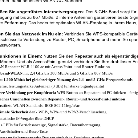
nternet: dank neuestem WLAN-AC-Standard.
ßen Sie ungetrübtes Internetvergnügen:
Das 5-GHz-Band sorgt für e
agung mit bis zu 867 Mbit/s. 2 interne Antennen garantieren beste Sig
re Entfernung: Das bedeutet optimalen WLAN-Empfang in Ihrem Haus,
en Sie das Netzwerk im Nu ein:
Verbinden Sie WPS-kompatible Geräte
rschlüsselte Verbindung zu Router, PC, Smartphone und mehr. So spar
asswörtern.
Funktionen in Einem:
Nutzen Sie den Repeater auch als eigenständi
Modem. Und als AccessPoint genutzt verbinden Sie Ihre drahtlosen E
-Repeater WLR-1100.ac mit Access Point- und Router-Funktion
lband-WLAN
mit 2,4 GHz bis 300 Mbit/s und 5 GHz bis 867 Mbit/s
zu 1.200 Mbit/s bei gleichzeitiger Nutzung des 2,4- und 5-GHz-Frequenzbands
terne, leistungsstarke Antennen (3 dBi) für starke Signalqualität
ere Verbindung per Knopfdruck:
WPS-Button an Repeater und PC drücken - fertig
aches Umschalten zwischen Repeater-, Router- und AccessPoint-Funktion
rstützte WLAN-Standards: IEEE 802.11b/g/n/ac
male Sicherheit
dank WEP-, WPA- und WPA2-Verschlüsselung
matische IP-Vergabe über DHCP
us-LEDs für Betriebsanzeige, Signalstärke, Datenübertragung
Aus-Schalter und Reset-Taste
ntes und platzsparendes Design:
einfach in Steckdose stecken