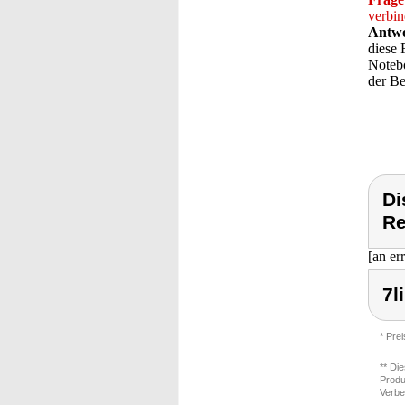
verbi
Antwo
diese 
Notebo
der Be
Di
Re
[an er
7l
* Pre
** Di
Produ
Verbe