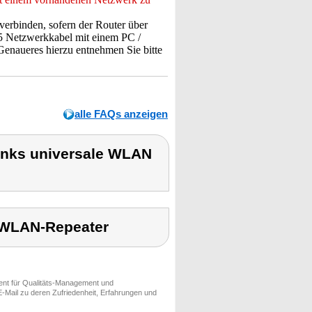
erbinden, sofern der Router über
45 Netzwerkkabel mit einem PC /
Genaueres hierzu entnehmen Sie bitte
alle FAQs anzeigen
inks universale WLAN
e WLAN-Repeater
ment für Qualitäts-Management und
-Mail zu deren Zufriedenheit, Erfahrungen und