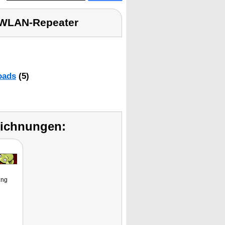
e WLAN-Repeater
oads
(5)
eichnungen:
ung