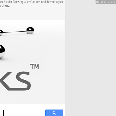
men Sie der Nutzung aller Cookies und Technologien
Hy-phen-a-tion
schutz
: