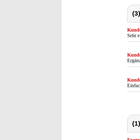
(3
Kunde
Sehr 
Kunde
Ergänz
Kunde
Einfac
(1
Frage