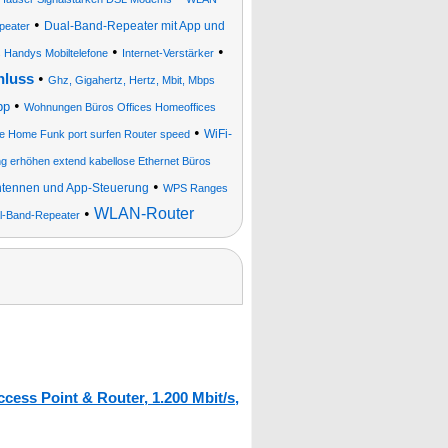
•
Dual-Band-Repeater mit App und
peater
•
•
 Handys Mobiltelefone
Internet-Verstärker
•
hluss
Ghz, Gigahertz, Hertz, Mbit, Mbps
•
pp
Wohnungen Büros Offices Homeoffices
•
WiFi-
e Home Funk port surfen Router speed
g erhöhen extend kabellose Ethernet Büros
•
tennen und App-Steuerung
WPS Ranges
•
WLAN-Router
l-Band-Repeater
ess Point & Router, 1.200 Mbit/s,