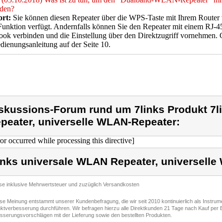
nden?
rt:
Sie können diesen Repeater über die WPS-Taste mit Ihrem Router v
Funktion verfügt. Andernfalls können Sie den Repeater mit einem RJ-
ok verbinden und die Einstellung über den Direktzugriff vornehmen. 
dienungsanleitung auf der Seite 10.
skussions-Forum rund um 7links Produkt 7l
peater, universelle WLAN-Repeater:
ror occurred while processing this directive]
inks universale WLAN Repeater, universell
ise inklusive Mehrwertsteuer und zuzüglich Versandkosten
ese Meinung entstammt unserer Kundenbefragung, die wir seit 2010 kontinuierlich als Instru
ktverbesserung durchführen. Wir befragen hierzu alle Direktkunden 21 Tage nach Kauf per E
sserungsvorschlägen mit der Lieferung sowie den bestellten Produkten.