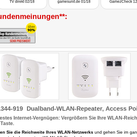
TV direkt 02/18
gamesunit.de 01/18
GamezCheck 12
undenmeinungen**:
1344-919
Dualband-WLAN-Repeater, Access Poin
estes Internet-Vergnügen:
Vergrößern Sie Ihre WLAN-Reich
Taste.
en Sie die Reichweite Ihres WLAN-Netzwerks
und gehen Sie im gan