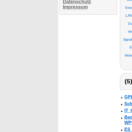
Datenschutz
Impressum
Exte
LAN
Du
Ve
Signa
6
Wohn
(5
GPL
Sch
IT_
Bed
WPS
ES