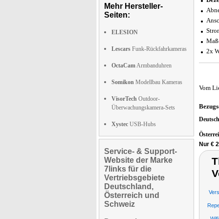
Mehr Hersteller-
Abne
Seiten:
Ansc
Stro
ELESION
Maße
Lescars
Funk-Rückfahrkameras
2x W
OctaCam
Armbanduhren
Somikon
Modellbau Kameras
Vom Li
VisorTech
Outdoor-
Bezugs
Überwachungskamera-Sets
Deutsc
Xystec
USB-Hubs
Österre
Nur € 
Service- & Support-
T
Website der Marke
7links für die
V
Vertriebsgebiete
Deutschland,
Ver
Österreich und
Schweiz
Repe
Wif