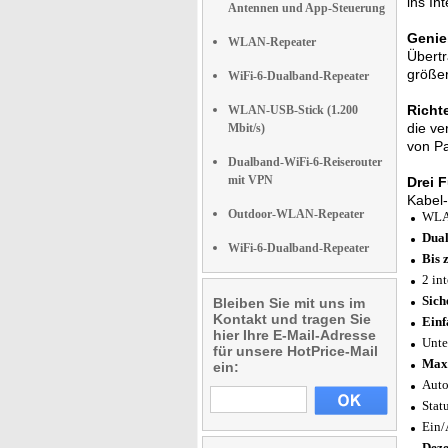
ins I
Antennen und App-Steuerung
Genie
WLAN-Repeater
Übertr
größe
WiFi-6-Dualband-Repeater
Richt
WLAN-USB-Stick (1.200
die ve
Mbit/s)
von P
Dualband-WiFi-6-Reiserouter
mit VPN
Drei 
Kabel-
Outdoor-WLAN-Repeater
WLAN
Dua
WiFi-6-Dualband-Repeater
Bis 
2 in
Sich
Bleiben Sie mit uns im
Kontakt und tragen Sie
Einf
hier Ihre E-Mail-Adresse
Unte
für unsere HotPrice-Mail
Maxi
ein:
Auto
Stat
Ein/
Deze