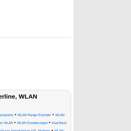
erline, WLAN
•
•
esspoints
WLAN-Range-Extender
WLAN-
•
•
ker WLAN
WLAN-Erweiterungen
Dual Band
•
s Häuser Signalstärken DSL Modems
WLAN-