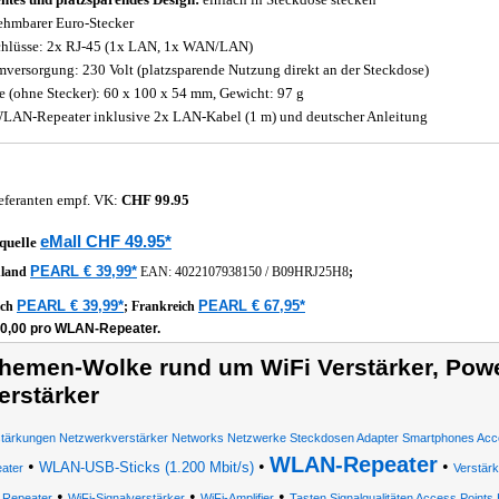
hmbarer Euro-Stecker
hlüsse: 2x RJ-45 (1x LAN, 1x WAN/LAN)
mversorgung: 230 Volt (platzsparende Nutzung direkt an der Steckdose)
 (ohne Stecker): 60 x 100 x 54 mm, Gewicht: 97 g
LAN-Repeater inklusive 2x LAN-Kabel (1 m) und deutscher Anleitung
eferanten empf. VK:
CHF 99.95
eMall CHF 49.95*
quelle
PEARL € 39,99*
hland
EAN:
4022107938150
/
B09HRJ25H8
;
PEARL € 39,99*
PEARL € 67,95*
ich
;
Frankreich
20,00 pro WLAN-Repeater.
hemen-Wolke rund um WiFi Verstärker, Pow
erstärker
stärkungen Netzwerkverstärker Networks Netzwerke Steckdosen Adapter Smartphones Acc
WLAN-Repeater
•
•
•
WLAN-USB-Sticks (1.200 Mbit/s)
ater
Verstär
•
•
•
i Repeater
WiFi-Signalverstärker
WiFi-Amplifier
Tasten Signalqualitäten Access Point