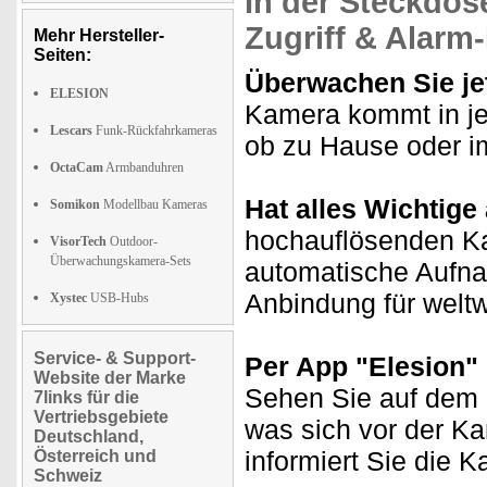
In der Steckdose
Zugriff & Alarm
Mehr Hersteller-
Seiten:
Überwachen Sie jet
ELESION
Kamera kommt in je
Lescars
Funk-Rückfahrkameras
ob zu Hause oder i
OctaCam
Armbanduhren
Hat alles Wichtige
Somikon
Modellbau Kameras
hochauflösenden K
VisorTech
Outdoor-
Überwachungskamera-Sets
automatische Aufn
Anbindung für weltw
Xystec
USB-Hubs
Service- & Support-
Per App "Elesion" u
Website der Marke
Sehen Sie auf dem D
7links für die
Vertriebsgebiete
was sich vor der K
Deutschland,
informiert Sie die 
Österreich und
Schweiz