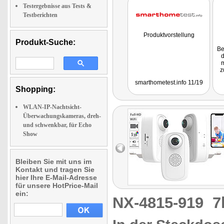
Testergebnisse aus Tests &
Testberichten
Produktvorstellung
Produkt-Suche:
Be
d
m
z
smarthometest.info 11/19
Kin
Shopping:
WLAN-IP-Nachtsicht-
Überwachungskameras, dreh-
und schwenkbar, für Echo
Show
Bleiben Sie mit uns im
Kontakt und tragen Sie
hier Ihre E-Mail-Adresse
für unsere HotPrice-Mail
ein:
NX-4815-919
7