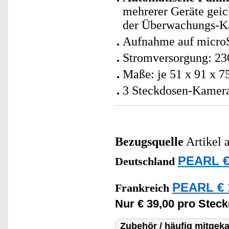
mehrerer Geräte geic
der Überwachungs-K
Aufnahme auf microS
Stromversorgung: 230
Maße: je 51 x 91 x 7
3 Steckdosen-Kamera 
Bezugsquelle
Artikel 
PEARL €
Deutschland
PEARL € 
Frankreich
Nur € 39,00 pro Stec
Zubehör / häufig mitgeka