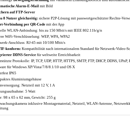
matische Alarm-E-Mail
mit Bild
chern auf FTP-Server
zu 8 Nutzer gleichzeitig:
sichere P2P-Lösung mit passwortgeschützter Rechte-Verw
rt-Verbindung per QR-Code
mit der App
elle WLAN-Anbindung: bis zu 150 Mbit/s mit IEEE 802.11b/g/n
ere WiFi-Verschlüsselung: WEP, WPA, WPA2
werk-Anschluss: RJ-45 mit 10/100 Mbit/s
IF-konform:
Kompatibilität nach internationalem Standard für Netzwerk-Video-Sc
grierter DDNS-Service
für weltweite Erreichbarkeit
rstützte Protokolle: IP, TCP, UDP, HTTP, HTTPS, SMTP, FTP, DHCP, DDNS, UPnP,
ware für Windows XP/Vista/7/8/8.1/10 und OS X
erfest IP65
aktes Aluminiumgehäuse
mversorgung: Netzteil mit 12 V, 1 A
tungsaufnahme: 5 Watt
: 98 x 65 x 62 mm, Gewicht: 255 g
wachungskamera inklusive Montagematerial, Netzteil, WLAN-Antenne, Netzwerkk
itung