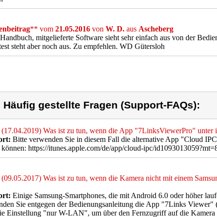
nbeitrag
** vom
21.05.2016
von
W. D.
aus
Ascheberg
Handbuch, mitgelieferte Software sieht sehr einfach aus von der Bedie
test steht aber noch aus. Zu empfehlen. WD Gütersloh
) Häufig gestellte Fragen (Support-FAQs):
(17.04.2019) Was ist zu tun, wenn die App "7LinksViewerPro" unter
rt:
Bitte verwenden Sie in diesem Fall die alternative App "Cloud IPC
 können: https://itunes.apple.com/de/app/cloud-ipc/id1093013059?mt=
(09.05.2017) Was ist zu tun, wenn die Kamera nicht mit einem Sams
rt:
Einige Samsung-Smartphones, die mit Android 6.0 oder höher laufe
den Sie entgegen der Bedienungsanleitung die App "7Links Viewer" (o
e Einstellung "nur W-LAN", um über den Fernzugriff auf die Kamera 