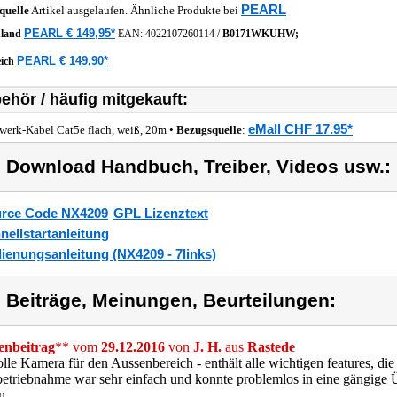
PEARL
quelle
Artikel ausgelaufen. Ähnliche Produkte bei
PEARL € 149,95*
hland
EAN:
4022107260114
/
B0171WKUHW;
PEARL € 149,90*
eich
ehör / häufig mitgekauft:
eMall CHF 17.95*
werk-Kabel Cat5e flach, weiß, 20m •
Bezugsquelle
:
) Download Handbuch, Treiber, Videos usw.:
rce Code NX4209
GPL Lizenztext
nellstartanleitung
ienungsanleitung (NX4209 - 7links)
) Beiträge, Meinungen, Beurteilungen:
nbeitrag
** vom
29.12.2016
von
J. H.
aus
Rastede
olle Kamera für den Aussenbereich - enthält alle wichtigen features, d
betriebnahme war sehr einfach und konnte problemlos in eine gängig
n