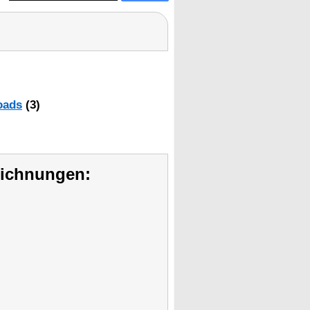
oads
(3)
eichnungen: