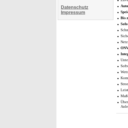
Auto
Datenschutz
Spei
Impressum
Bis 
Sofo
Schn
Sich
Netz
ONV
Inte
Unte
Soft
Wett
Komp
Stro
Leis
Maße
Über
Anle