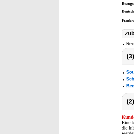
Bezugs
Deutsc
Frankr
Zub
Netz
(3
Sou
Sch
Bed
(2
Kunde
Eine t
die In
werde