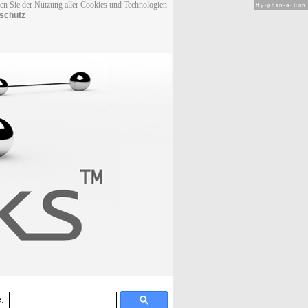
men Sie der Nutzung aller Cookies und Technologien
Hy-phen-a-tion
schutz
: