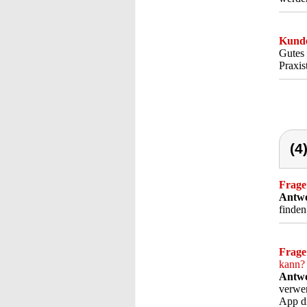
Kunde
Gutes 
Praxis
(4
Frage
Antwo
finden
Frage
kann?
Antwo
verwen
App di