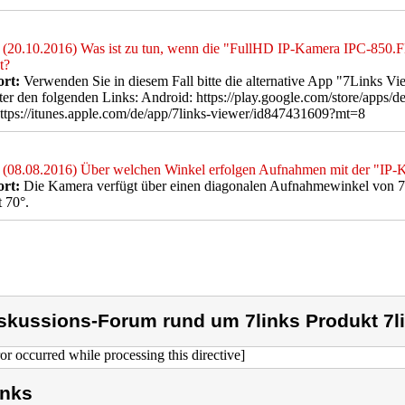
(20.10.2016) Was ist zu tun, wenn die "FullHD IP-Kamera IPC-850.F
t?
rt:
Verwenden Sie in diesem Fall bitte die alternative App "7Links Vi
ter den folgenden Links: Android: https://play.google.com/store/apps/d
ttps://itunes.apple.com/de/app/7links-viewer/id847431609?mt=8
(08.08.2016) Über welchen Winkel erfolgen Aufnahmen mit der "I
rt:
Die Kamera verfügt über einen diagonalen Aufnahmewinkel von 7
t 70°.
skussions-Forum rund um 7links Produkt 7l
ror occurred while processing this directive]
inks