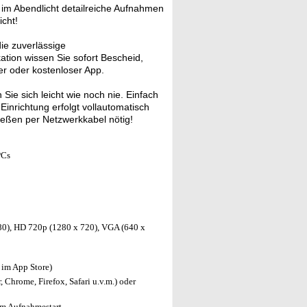
r im Abendlicht detailreiche Aufnahmen
cht!
die zuverlässige
ion wissen Sie sofort Bescheid,
er oder kostenloser App.
ie sich leicht wie noch nie. Einfach
inrichtung erfolgt vollautomatisch
eßen per Netzwerkkabel nötig!
PCs
0), HD 720p (1280 x 720), VGA (640 x
 im App Store)
 Chrome, Firefox, Safari u.v.m.) oder
em Aufnahmestart