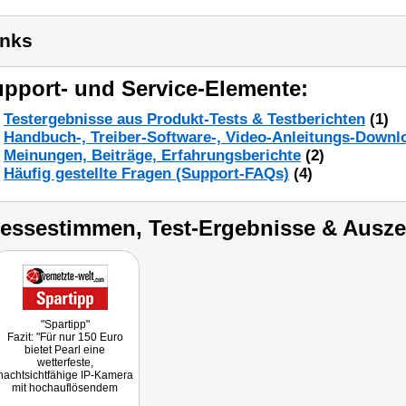
inks
pport- und Service-Elemente:
Testergebnisse aus Produkt-Tests & Testberichten
(1)
Handbuch-, Treiber-Software-, Video-Anleitungs-Downl
Meinungen, Beiträge, Erfahrungsberichte
(2)
Häufig gestellte Fragen (Support-FAQs)
(4)
ressestimmen, Test-Ergebnisse & Ausz
"Spartipp"
Fazit: "Für nur 150 Euro
bietet Pearl eine
wetterfeste,
nachtsichtfähige IP-Kamera
mit hochauflösendem
FullHD-Live-Stream und