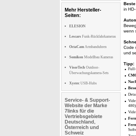
Beste
in HD-
Mehr Hersteller-
Seiten:
Autom
Bewegu
ELESION
wenn s
Lescars
Funk-Rückfahrkameras
Schne
OctaCam
Armbanduhren
Code s
und se
Somikon
Modellbau Kameras
Tipp:
VisorTech
Outdoor-
Full
Überwachungskamera-Sets
CMO
Nach
Xystec
USB-Hubs
Beso
Deta
Service- & Support-
Vide
Website der Marke
480)
7links für die
Vide
Vertriebsgebiete
Fern
Deutschland,
Fern
Österreich und
Soft
Schweiz
Zuve