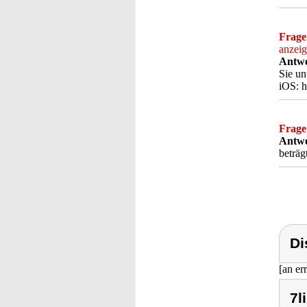
Frage
anzeig
Antwo
Sie un
iOS: h
Frage
Antwo
beträg
Di
[an er
7l