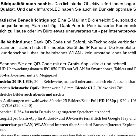
 Bildqualität auch nachts:
Das lichtstarke Objektiv liefert Ihnen soga
Qualität. Und dank Infrarot-LED haben Sie auch im Dunkeln optimale Si
atische Benachrichtigung:
Eine E-Mail mit Bild erreicht Sie, sobald 
ngserkennung Alarm schlägt. Dank Peer-to-Peer-basierter Kommunikat
ich zu Hause oder im Büro etwas unerwartetes tut - per Internetbrows
lle Verbindung:
Dank QR-Code und SofortLink-Technologie verbinden S
cannen - schon findet Ihr mobiles Gerät die IP-Kamera. Die komplette E
kundenschnell über Ihr heimisches WLAN - kein umständliches Anschli
Scannen Sie den QR-Code mit der Gratis-App - direkt und schnell.
-HD-Überwachungskamera IPC-850.FHD
mit WLAN für Smartphones, Tablets und 
S-Farb-Sensor
mit 2,0 Megapixel
tsicht: 30 IR-LEDs,
20 m Reichweite, manuell oder automatisch ein-/ausschaltbar
nders lichtstarke Optik:
Brennweite 2,8 mm,
Blende f/1,2,
Bildwinkel 70°
ilreiche Bilder auch
abends und nachts
o-Auflösungen mit wahlweise 30 oder 25 Bildern/Sek.:
Full
HD 1080p
(1920 x 108
, QVGA (320 x 240)
ocodec: H.264 für mehr Details bei geringerem Speicherplatzbedarf
zugriff
per Gratis-App für Android- und iOs-Geräte (erhältlich bei Google Play und
steuerbar per LAN, WLAN und Internet
über Standard-Browser (Internet Explorer,
ware
rlässige
Bewegungserkennung
mit variablem Erfassungsbereich und automatisch