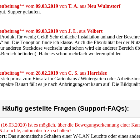
nbeitrag
** vom
09.03.2019
von
T. A.
aus
Neu Wulmstorf
gut. Supper gelaufen.
nbeitrag
** vom
09.03.2019
von
J. L.
aus
Velbert
Produkt für wenig Geld! Sehr einfache Installation anhand der Beschrei
‘lan. Die Tonoption finde ich klasse. Auch die Flexibilität bei der Nu
zur anderen Steckdose wechseln und schon wird ein anderer Bereich üb
Bereich befinden). Habe es schon mehrfach weiterempfohlen.
nbeitrag
** vom
28.02.2019
von
C. S.
aus
Harrislee
 sich prima zum Einsatz im Gartenhaus / Wintergarten oder Arbeitszi
mpakte Bauart fällt es je nach Anbringungsort kaum auf. Die Bildquali
) Häufig gestellte Fragen (Support-FAQs):
(16.03.2020) Ist es möglich, über die Bewegungserkennung einer Kame
Leuchte, automatisch zu schalten?
rt:
Das automatische Schalten einer W-LAN Leuchte oder eines ander