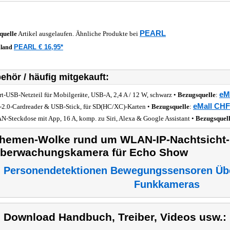
PEARL
quelle
Artikel ausgelaufen. Ähnliche Produkte bei
PEARL € 16,95*
hland
ehör / häufig mitgekauft:
eM
rt-USB-Netzteil für Mobilgeräte, USB-A, 2,4 A / 12 W, schwarz •
Bezugsquelle
:
eMall CHF
2.0-Cardreader & USB-Stick, für SD(HC/XC)-Karten •
Bezugsquelle
:
-Steckdose mit App, 16 A, komp. zu Siri, Alexa & Google Assistant •
Bezugsquel
hemen-Wolke rund um WLAN-IP-Nachtsicht-
berwachungskamera für Echo Show
Personendetektionen Bewegungssensoren Üb
Funkkameras
) Download Handbuch, Treiber, Videos usw.: