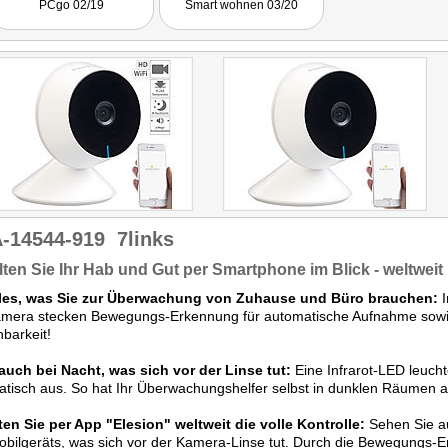
PCgo 02/19
Smart wohnen 03/20
kann durchaus gefallen."
-14544-919
7links
ten Sie Ihr Hab und Gut per Smartphone im Blick - weltweit
lles, was Sie zur Überwachung von Zuhause und Büro brauchen:
I
mera stecken Bewegungs-Erkennung für automatische Aufnahme sowi
hbarkeit!
auch bei Nacht, was sich vor der Linse tut:
Eine Infrarot-LED leuc
tisch aus. So hat Ihr Überwachungshelfer selbst in dunklen Räumen all
en Sie per App "Elesion" weltweit die volle Kontrolle:
Sehen Sie au
bilgeräts, was sich vor der Kamera-Linse tut. Durch die Bewegungs-E