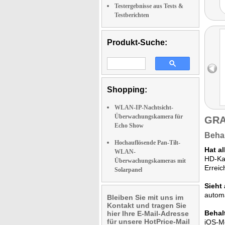
Testergebnisse aus Tests &
Testberichten
Produkt-Suche:
Shopping:
WLAN-IP-Nachtsicht-
Überwachungskamera für
GRA
Echo Show
Behal
Hochauflösende Pan-Tilt-
Hat a
WLAN-
HD-Ka
Überwachungskameras mit
Erreic
Solarpanel
Sieht 
automa
Bleiben Sie mit uns im
Kontakt und tragen Sie
Behalt
hier Ihre E-Mail-Adresse
für unsere HotPrice-Mail
iOS-Mo