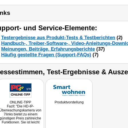
inks
pport- und Service-Elemente:
Testergebnisse aus Produkt-Tests & Testberichten
(2)
Handbuch-, Treiber-Software-, Video-Anleitungs-Downl
Meinungen, Beiträge, Erfahrungsberichte
(37)
Häufig gestellte Fragen (Support-FAQs)
(7)
ressestimmen, Test-Ergebnisse & Ausz
ONLINE-TIPP
Produktvorstellung
Fazit: "Die HD-IP-
Überwachungskamera von
7links bietet zu einem
günstigen Preis zahlreiche
Funktionen. Sie ist leicht
eingerichtet, die Bildqualität