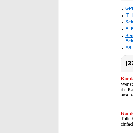
GPL
IT_
Sch
ELE
Bed
Ech
ES
(3
Kunde
Wer sc
die Ka
ansons
Kunde
Tolle 
einfac