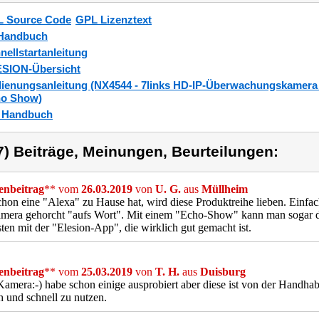
 Source Code
GPL Lizenztext
Handbuch
nellstartanleitung
SION-Übersicht
ienungsanleitung (NX4544 - 7links HD-IP-Überwachungskamera 
o Show)
_Handbuch
7) Beiträge, Meinungen, Beurteilungen:
nbeitrag
** vom
26.03.2019
von
U. G.
aus
Müllheim
hon eine "Alexa" zu Hause hat, wird diese Produktreihe lieben. Einfach
mera gehorcht "aufs Wort". Mit einem "Echo-Show" kann man sogar di
ten mit der "Elesion-App", die wirklich gut gemacht ist.
nbeitrag
** vom
25.03.2019
von
T. H.
aus
Duisburg
Kamera:-) habe schon einige ausprobiert aber diese ist von der Handhab
h und schnell zu nutzen.