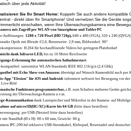
tisch über jede Aktivität!
atisieren Sie Ihr Smart Home:
Koppeln Sie auch andere kompatible G
zentral - direkt über Ihr Smartphone! Und vernetzen Sie die Geräte sog
mmerlicht einschalten, wenn Ihre Überwachungskamera eine Bewegung
amera mit Zugriff per WLAN von Smartphone und Tablet-PC
o-Auflösungen:
1280 x 720 Pixel (HD 720p),
640 x 480 (VGA), 320 x 240 (QVGA),
tstarke Optik mit Blende f/2,0, Brennweite: 2,9 mm, Bildwinkel: 90°
okompression: H.264 für hochauflösende Videos bei geringem Platzbedarf
tsicht dank Infrarot-LED,
bis zu 10 Meter Reichweite
gungs-Erkennung für automatischen Aufnahmestart
-kompatibel: unterstützt WLAN-Standards IEEE 802.11b/g/n (2,4 GHz)
atibel mit Echo Show von Amazon:
überträgt auf Wunsch Kamerabild auch per 
is-App "Elesion" für iOS und Android:
informiert weltweit bei Bewegung vor de
t Live-Bild
matische Funktionen programmierbar,
z.B. zum Schalten mehrerer Geräte geichze
vierung der Überwachungs-Kamera u.v.m.
ege-Kommunikation
dank Lautsprecher und Mikrofon in der Kamera: auf Mobilgerä
ahme auf microSD(HC/XC)-Karte bis 64 GB
(bitte dazu bestellen)
mversorgung: per USB (Netzteil bitte dazu bestellen)
 mit Standfuß (Ø x H): 60 x 60 mm, Gewicht: 60 g
amera IPC-290.hd inklusive USB-Stromkabel, Klebepad, Resetnadel und deutscher