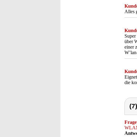
Kunde
Alles 
Kunde
Super 
über W
einer 
W’lan-
Kunde
Eignet
die ko
(7
Frage
WLAN-
Antwo