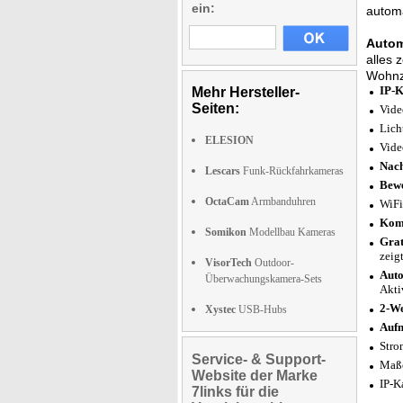
ein:
automa
Autom
alles 
Wohnzi
IP-K
Mehr Hersteller-
Seiten:
Vide
Lich
ELESION
Vide
Nach
Lescars
Funk-Rückfahrkameras
Bewe
OctaCam
Armbanduhren
WiFi
Komp
Somikon
Modellbau Kameras
Grat
zeig
VisorTech
Outdoor-
Auto
Überwachungskamera-Sets
Akti
2-W
Xystec
USB-Hubs
Aufn
Stro
Service- & Support-
Maße
Website der Marke
IP-K
7links für die