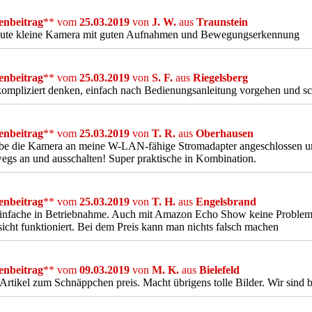
nbeitrag
** vom
25.03.2019
von
J. W.
aus
Traunstein
gute kleine Kamera mit guten Aufnahmen und Bewegungserkennung
nbeitrag
** vom
25.03.2019
von
S. F.
aus
Riegelsberg
kompliziert denken, einfach nach Bedienungsanleitung vorgehen und sc
nbeitrag
** vom
25.03.2019
von
T. R.
aus
Oberhausen
be die Kamera an meine W-LAN-fähige Stromadapter angeschlossen un
egs an und ausschalten! Super praktische in Kombination.
nbeitrag
** vom
25.03.2019
von
T. H.
aus
Engelsbrand
einfache in Betriebnahme. Auch mit Amazon Echo Show keine Probleme
icht funktioniert. Bei dem Preis kann man nichts falsch machen
nbeitrag
** vom
09.03.2019
von
M. K.
aus
Bielefeld
 Artikel zum Schnäppchen preis. Macht übrigens tolle Bilder. Wir sind b