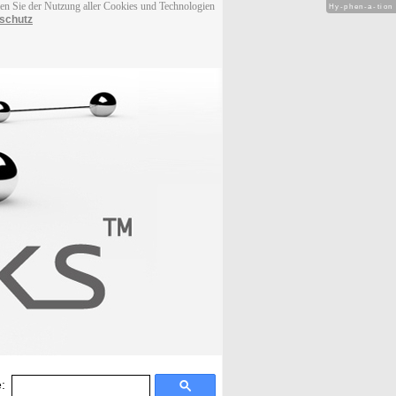
men Sie der Nutzung aller Cookies und Technologien
Hy-phen-a-tion
schutz
: