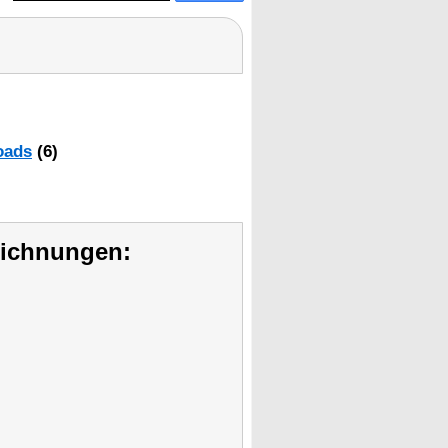
oads
(6)
eichnungen: