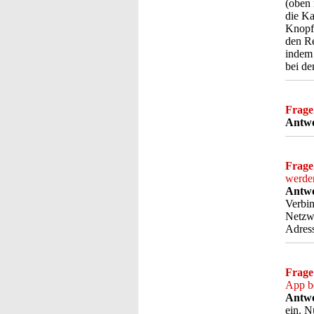
(oben 
die Ka
Knopf 
den Re
indem 
bei de
Frage
Antwo
Frage
werde
Antwo
Verbin
Netzwe
Adress
Frage
App be
Antwo
ein. N