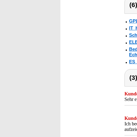
(6
GPL
IT_
Sch
ELE
Bed
Ech
ES
(3
Kunde
Sehr e
Kunde
Ich be
aufzei