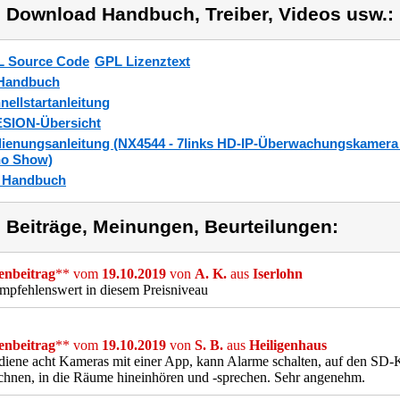
) Download Handbuch, Treiber, Videos usw.:
 Source Code
GPL Lizenztext
Handbuch
nellstartanleitung
SION-Übersicht
ienungsanleitung (NX4544 - 7links HD-IP-Überwachungskamera 
o Show)
_Handbuch
) Beiträge, Meinungen, Beurteilungen:
nbeitrag
** vom
19.10.2019
von
A. K.
aus
Iserlohn
mpfehlenswert in diesem Preisniveau
nbeitrag
** vom
19.10.2019
von
S. B.
aus
Heiligenhaus
diene acht Kameras mit einer App, kann Alarme schalten, auf den SD
chnen, in die Räume hineinhören und -sprechen. Sehr angenehm.