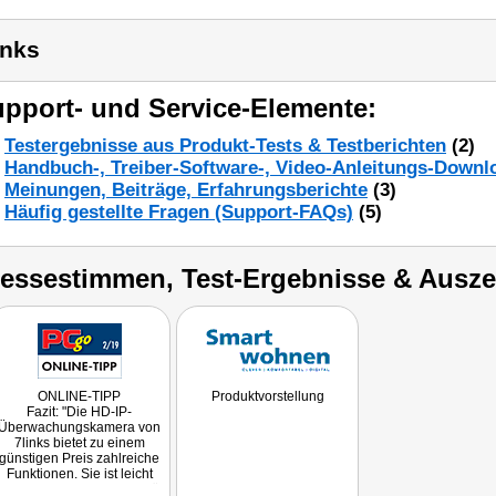
inks
pport- und Service-Elemente:
Testergebnisse aus Produkt-Tests & Testberichten
(2)
Handbuch-, Treiber-Software-, Video-Anleitungs-Downl
Meinungen, Beiträge, Erfahrungsberichte
(3)
Häufig gestellte Fragen (Support-FAQs)
(5)
ressestimmen, Test-Ergebnisse & Ausz
ONLINE-TIPP
Produktvorstellung
Fazit: "Die HD-IP-
Überwachungskamera von
7links bietet zu einem
günstigen Preis zahlreiche
Funktionen. Sie ist leicht
eingerichtet, die Bildqualität