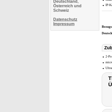
Deutschland,
IP-K
Österreich und
Schweiz
Datenschutz
Impressum
Bezugs
Deutsc
Zub
2-Po
micr
Ultr
T
Ü