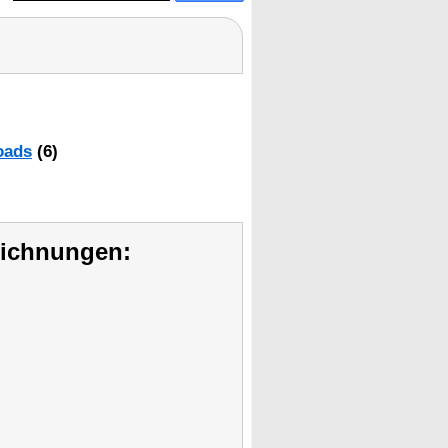
oads
(6)
eichnungen: