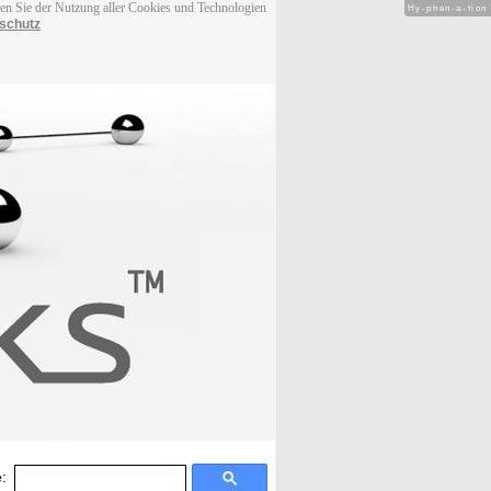
men Sie der Nutzung aller Cookies und Technologien
Hy-phen-a-tion
schutz
: