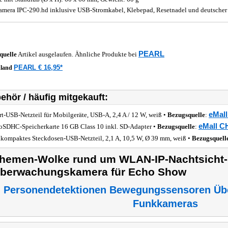
amera IPC-290.hd inklusive USB-Stromkabel, Klebepad, Resetnadel und deutscher
PEARL
quelle
Artikel ausgelaufen. Ähnliche Produkte bei
PEARL € 16,95*
hland
ehör / häufig mitgekauft:
eMall
rt-USB-Netzteil für Mobilgeräte, USB-A, 2,4 A / 12 W, weiß •
Bezugsquelle
:
eMall C
oSDHC-Speicherkarte 16 GB Class 10 inkl. SD-Adapter •
Bezugsquelle
:
akompaktes Steckdosen-USB-Netzteil, 2,1 A, 10,5 W, Ø 39 mm, weiß •
Bezugsquell
hemen-Wolke rund um WLAN-IP-Nachtsicht-
berwachungskamera für Echo Show
Personendetektionen Bewegungssensoren Üb
Funkkameras