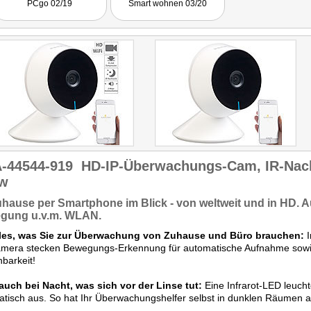
PCgo 02/19
Smart wohnen 03/20
kann durchaus gefallen."
-44544-919
HD-IP-Überwachungs-Cam, IR-Nach
w
Zuhause
per Smartphone
im Blick -
von weltweit
und in HD. 
gung
u.v.m.
WLAN
.
lles, was Sie zur Überwachung von Zuhause und Büro brauchen:
I
mera stecken Bewegungs-Erkennung für automatische Aufnahme sowi
hbarkeit!
auch bei Nacht, was sich vor der Linse tut:
Eine Infrarot-LED leuc
tisch aus. So hat Ihr Überwachungshelfer selbst in dunklen Räumen all