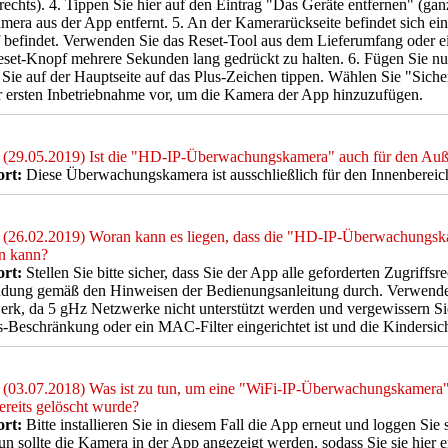
rechts). 4. Tippen Sie hier auf den Eintrag "Das Geräte entfernen" (gan
mera aus der App entfernt. 5. An der Kamerarückseite befindet sich ein
befindet. Verwenden Sie das Reset-Tool aus dem Lieferumfang oder e
set-Knopf mehrere Sekunden lang gedrückt zu halten. 6. Fügen Sie nun
Sie auf der Hauptseite auf das Plus-Zeichen tippen. Wählen Sie "Sich
r ersten Inbetriebnahme vor, um die Kamera der App hinzuzufügen.
(29.05.2019) Ist die "HD-IP-Überwachungskamera" auch für den Auß
rt:
Diese Überwachungskamera ist ausschließlich für den Innenbereich g
(26.02.2019) Woran kann es liegen, dass die "HD-IP-Überwachungska
n kann?
rt:
Stellen Sie bitte sicher, dass Sie der App alle geforderten Zugriffsr
dung gemäß den Hinweisen der Bedienungsanleitung durch. Verwenden 
rk, da 5 gHz Netzwerke nicht unterstützt werden und vergewissern Sie
-Beschränkung oder ein MAC-Filter eingerichtet ist und die Kindersiche
(03.07.2018) Was ist zu tun, um eine "WiFi-IP-Überwachungskamera"
reits gelöscht wurde?
rt:
Bitte installieren Sie in diesem Fall die App erneut und loggen Sie
un sollte die Kamera in der App angezeigt werden, sodass Sie sie hier 