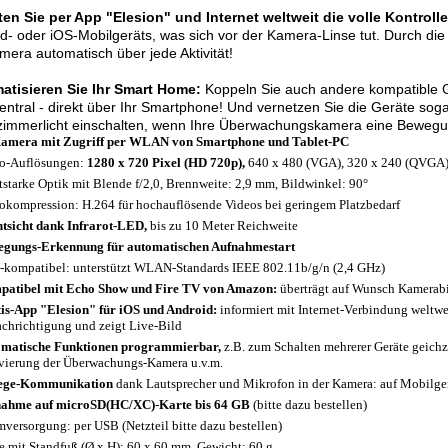
en Sie per App "Elesion" und Internet weltweit die volle Kontrolle
d- oder iOS-Mobilgeräts, was sich vor der Kamera-Linse tut. Durch di
mera automatisch über jede Aktivität!
atisieren Sie Ihr Smart Home:
Koppeln Sie auch andere kompatible G
zentral - direkt über Ihr Smartphone! Und vernetzen Sie die Geräte sog
mmerlicht einschalten, wenn Ihre Überwachungskamera eine Bewegung
amera mit Zugriff per WLAN von Smartphone und Tablet-PC
o-Auflösungen:
1280 x 720 Pixel (HD 720p),
640 x 480 (VGA), 320 x 240 (QVGA),
tstarke Optik mit Blende f/2,0, Brennweite: 2,9 mm, Bildwinkel: 90°
okompression: H.264 für hochauflösende Videos bei geringem Platzbedarf
tsicht dank Infrarot-LED,
bis zu 10 Meter Reichweite
gungs-Erkennung für automatischen Aufnahmestart
-kompatibel: unterstützt WLAN-Standards IEEE 802.11b/g/n (2,4 GHz)
atibel mit Echo Show und Fire TV von Amazon:
überträgt auf Wunsch Kamerabi
is-App "Elesion" für iOS und Android:
informiert mit Internet-Verbindung weltw
chrichtigung und zeigt Live-Bild
matische Funktionen programmierbar,
z.B. zum Schalten mehrerer Geräte geichze
vierung der Überwachungs-Kamera u.v.m.
ege-Kommunikation
dank Lautsprecher und Mikrofon in der Kamera: auf Mobilgerä
ahme auf microSD(HC/XC)-Karte bis 64 GB
(bitte dazu bestellen)
mversorgung: per USB (Netzteil bitte dazu bestellen)
 mit Standfuß (Ø x H): 60 x 60 mm, Gewicht: 60 g