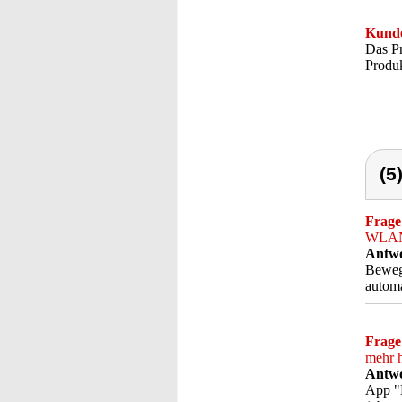
Kunde
Das Pr
Produk
(5
Frage
WLAN-
Antwo
Bewegu
automa
Frage
mehr h
Antwo
App "E