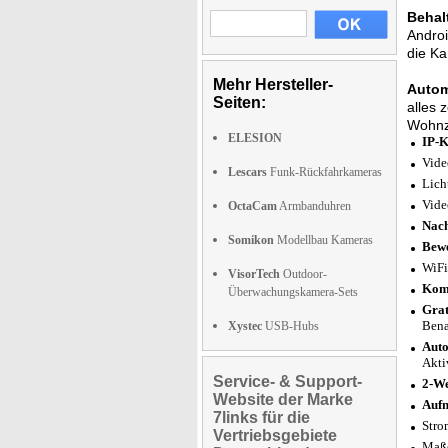
Behalt
Androi
die Ka
Mehr Hersteller-
Autom
Seiten:
alles 
Wohnzi
ELESION
IP-K
Vide
Lescars
Funk-Rückfahrkameras
Lich
Vide
OctaCam
Armbanduhren
Nach
Somikon
Modellbau Kameras
Bewe
WiFi
VisorTech
Outdoor-
Komp
Überwachungskamera-Sets
Grat
Bena
Xystec
USB-Hubs
Auto
Akti
Service- & Support-
2-W
Website der Marke
Aufn
7links für die
Stro
Vertriebsgebiete
Maße