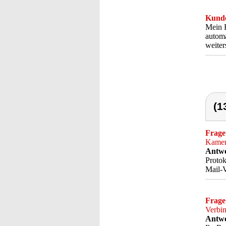
Kunde
Mein F
automa
weite
(1
Frage
Kamer
Antwo
Protok
Mail-V
Frage
Verbi
Antwo