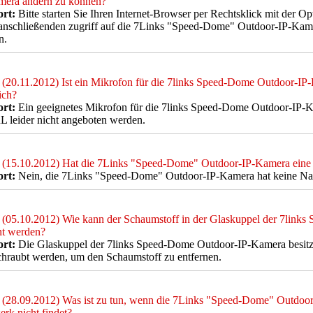
mera ändern zu können?
rt:
Bitte starten Sie Ihren Internet-Browser per Rechtsklick mit der O
anschließenden zugriff auf die 7Links "Speed-Dome" Outdoor-IP-Kame
n.
(20.11.2012) Ist ein Mikrofon für die 7links Speed-Dome Outdoor-
lich?
rt:
Ein geeignetes Mikrofon für die 7links Speed-Dome Outdoor-IP-
 leider nicht angeboten werden.
(15.10.2012) Hat die 7Links "Speed-Dome" Outdoor-IP-Kamera eine 
rt:
Nein, die 7Links "Speed-Dome" Outdoor-IP-Kamera hat keine Nac
(05.10.2012) Wie kann der Schaumstoff in der Glaskuppel der 7lin
nt werden?
rt:
Die Glaskuppel der 7links Speed-Dome Outdoor-IP-Kamera besitz
hraubt werden, um den Schaumstoff zu entfernen.
(28.09.2012) Was ist zu tun, wenn die 7Links "Speed-Dome" Outdo
rk nicht findet?