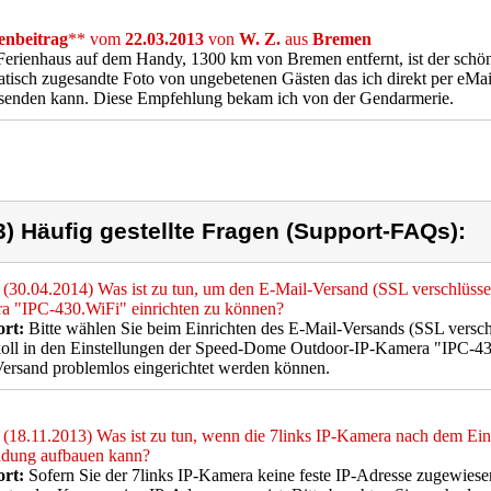
nbeitrag
** vom
22.03.2013
von
W. Z.
aus
Bremen
erienhaus auf dem Handy, 1300 km von Bremen entfernt, ist der schöne 
tisch zugesandte Foto von ungebetenen Gästen das ich direkt per eMai
rsenden kann. Diese Empfehlung bekam ich von der Gendarmerie.
3) Häufig gestellte Fragen (Support-FAQs):
(30.04.2014) Was ist zu tun, um den E-Mail-Versand (SSL verschlüsse
a "IPC-430.WiFi" einrichten zu können?
rt:
Bitte wählen Sie beim Einrichten des E-Mail-Versands (SSL vers
oll in den Einstellungen der Speed-Dome Outdoor-IP-Kamera "IPC-430
ersand problemlos eingerichtet werden können.
(18.11.2013) Was ist zu tun, wenn die 7links IP-Kamera nach dem Ei
ndung aufbauen kann?
rt:
Sofern Sie der 7links IP-Kamera keine feste IP-Adresse zugewiesen h