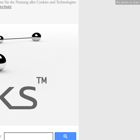
men Sie der Nutzung aller Cookies und Technologien
Hy-phen-a-tion
schutz
: