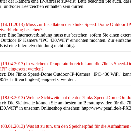
uter der Kamera eine IP-Adresse zuweist. Bitte beachten Sie auch, d
- und/oder Leerzeichen enthalten sein dürfen.
(14.11.2013) Muss zur Installation der 7links Speed-Dome Outdoor-
etverbindung bestehen?
rt:
Eine Internetverbindung muss nur bestehen, sofern Sie einen extern
utdoor-IP-Kamera "IPC-430.WiFi" einrichten möchten. Zur einfachen 
ls ist eine Internetverbindung nicht nötig.
(19.04.2013) In welchem Temperaturbereich kann die 7links Speed-
Fi" eingesetzt werden?
rt:
Die 7links Speed-Dome Outdoor-IP-Kamera "IPC-430.WiFi" kann 
85% Luftfeuchtigkeit) eingesetzt werden.
(18.03.2013) Welche Sichtweite hat die der 7links Speed-Dome Out
rt:
Die Sichtweite können Sie am besten im Beratungsvideo für die
430.WiFi" in unserem Onlineshop einsehen: http://www.pearl.de/a-PX
(03.01.2013) Was ist zu tun, um den Speicherpfad für die Aufnahme