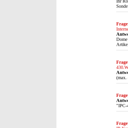
Ihr Ro
Sonder
Frage
Intern
Antwo
Dome O
Artike
Frage
430.Wi
Antwo
(max. 
Frage
Antwo
"IPC-
Frage