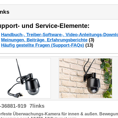
inks
pport- und Service-Elemente:
Handbuch-, Treiber-Software-, Video-Anleitungs-Downl
Meinungen, Beiträge, Erfahrungsberichte
(3)
Häufig gestellte Fragen (Support-FAQs)
(13)
-36881-919
7links
rfeste
Überwachungs-Kamera
für innen & außen.
Bewegun