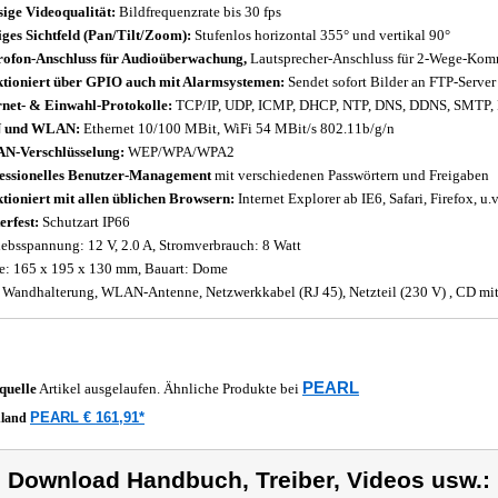
sige Videoqualität:
Bildfrequenzrate bis 30 fps
iges Sichtfeld (Pan/Tilt/Zoom):
Stufenlos horizontal 355° und vertikal 90°
ofon-Anschluss für Audioüberwachung,
Lautsprecher-Anschluss für 2-Wege-Kom
tioniert über GPIO auch mit Alarmsystemen:
Sendet sofort Bilder an FTP-Server
rnet- & Einwahl-Protokolle:
TCP/IP, UDP, ICMP, DHCP, NTP, DNS, DDNS, SMTP, 
 und WLAN:
Ethernet 10/100 MBit, WiFi 54 MBit/s 802.11b/g/n
N-Verschlüsselung:
WEP/WPA/WPA2
essionelles Benutzer-Management
mit verschiedenen Passwörtern und Freigaben
tioniert mit allen üblichen Browsern:
Internet Explorer ab IE6, Safari, Firefox, u.
erfest:
Schutzart IP66
iebsspannung: 12 V, 2.0 A, Stromverbrauch: 8 Watt
: 165 x 195 x 130 mm, Bauart: Dome
. Wandhalterung, WLAN-Antenne, Netzwerkkabel (RJ 45), Netzteil (230 V) , CD mit
PEARL
quelle
Artikel ausgelaufen. Ähnliche Produkte bei
PEARL € 161,91*
hland
) Download Handbuch, Treiber, Videos usw.: