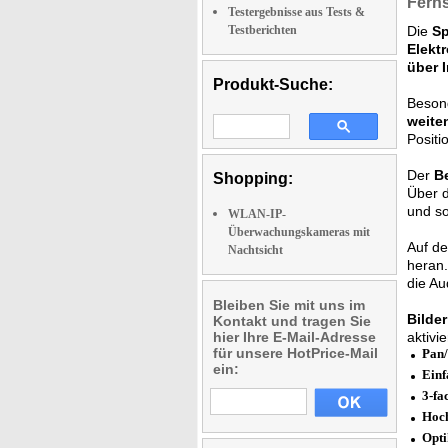
Fern
Testergebnisse aus Tests &
Testberichten
Die
Sp
Elektr
über I
Produkt-Suche:
Beson
weite
Positi
Der
B
Shopping:
Über 
und so
WLAN-IP-
Überwachungskameras mit
Auf de
Nachtsicht
heran
die Au
Bleiben Sie mit uns im
Bilde
Kontakt und tragen Sie
hier Ihre E-Mail-Adresse
aktivi
für unsere HotPrice-Mail
Pan/
ein:
Einf
3-fa
Hoch
Opti