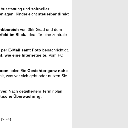
p Ausstattung und
schneller
anlagen. Kinderleicht
steuerbar direkt
nkbereich
von 355 Grad und dem
feld im Blick.
Ideal für eine zentrale
e per
E-Mail samt Foto
benachrichtigt.
, wie eine Internetseite.
Vom PC
Zoom
holen Sie
Gesichter ganz nahe
t, was vor sich geht oder nutzen Sie
ver.
Nach detailliertem Terminplan
atische Überwachung.
QQVGA)