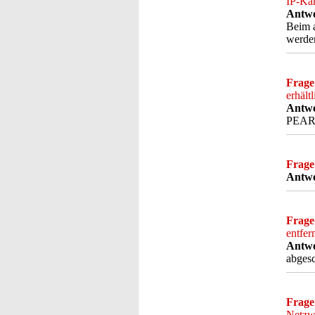
IP-Ka
Antwo
Beim 
werde
Frage
erhält
Antwo
PEARL
Frage
Antwo
Frage
entfer
Antwo
abgesc
Frage
Netzwe