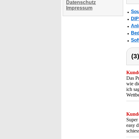
Datenschutz
Impressum
Sou
DIP
Anl
Bed
Sof
(3
Kunde
Das Pr
wie di
ich sa
Wettbe
Kunde
Super 
easy d
schies