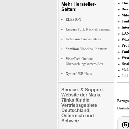
Flüs
Mehr Hersteller-
Seiten:
Ries
Mikr
ELESION
Funk
Inte
Lescars
Funk-Rückfahrkameras
LAN
OctaCam
Armbanduhren
WLA
Prof
Somikon
Modellbau Kameras
Funk
Wett
VisorTech
Outdoor-
Betr
Überwachungskamera-Sets
Maße
Xystec
USB-Hubs
Inkl
Service- & Support-
Website der Marke
7links für die
Bezugs
Vertriebsgebiete
Deutsc
Deutschland,
Österreich und
Schweiz
(5