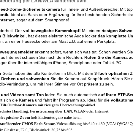
steuerung
per LAN/WLAN/Internet uvm.
eed-Dome-Sicherheitskamera
für Innen- und Außenbereiche: Mit to
onik.
Ideal als Basis oder Ergänzung für Ihre bestehenden Sicherheits
nternet,
sogar auf dem Smartphone!
derheit: Der
vollbewegliche Kamerakopf!
Mit einem
riesigen Schwe
n Blickwinkel,
hat dieses elektronische Auge locker
das komplette Um
on, an einer Hausecke oder am Mast z.B. auf einem Parkplatz.
ewegungsmelder
erkennt sofort, wenn sich was tut. Schon werden Si
das Internet schauen Sie nach dem Rechten:
Rufen Sie die Kamera auf
gar über Ihr internetfähiges iPhone, Smartphone oder Tablet-PC.
r Seite haben Sie alle Kontrollen im Blick: Mit dem
3-fach optischen 
.
Drehen und schwenken
Sie die Kamera auf Knopfdruck. Hören Sie mi
dio-Verbindung, um mit Ihrer Stimme vor Ort präsent zu sein.
r und Videos samt Ton
laden Sie auch automatisch
auf Ihren FTP-Ser
ert sich die Kamera und fährt ihr Programm ab. Ideal für die
vollautom
Tilt-Outdoor-Kamera mit riesigem Überwachungswinkel
achstes Handling: Fernsteuerung über LAN, WLAN oder Internet
ch optischer Zoom
holt Entferntes ganz nahe heran
auflösender CMOS-Farb-Sensor,
Videoauflösung bis 640 x 480 (VGA/ QVGA/ 
k:
Glaslinse, F2.0, Blickwinkel: 30,7° bis 69°