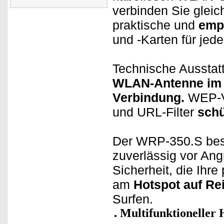
verbinden Sie glei
praktische und
empf
und -Karten für jed
Technische Ausstatt
WLAN-Antenne im
Verbindung.
WEP-Ve
und URL-Filter
schü
Der WRP-350.S besc
zuverlässig vor Ang
Sicherheit, die Ihr
am
Hotspot auf Re
Surfen.
Multifunktioneller