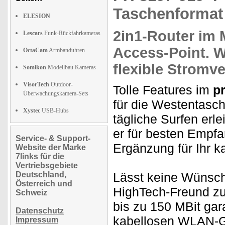
Taschenformat
ELESION
2in1-Router im 
Lescars
Funk-Rückfahrkameras
Access-Point.
W
OctaCam
Armbanduhren
flexible Stromv
Somikon
Modellbau Kameras
VisorTech
Outdoor-
Tolle Features im
p
Überwachungskamera-Sets
für die Westentasche
Xystec
USB-Hubs
tägliche Surfen erle
er für besten Empfa
Service- & Support-
Ergänzung für Ihr k
Website der Marke
7links für die
Vertriebsgebiete
Deutschland,
Lässt keine Wünsche
Österreich und
HighTech-Freund zu
Schweiz
bis zu 150 MBit gar
Datenschutz
kabellosen WLAN-G
Impressum