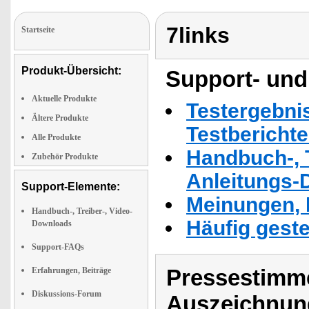
7links
Startseite
Produkt-Übersicht:
Support- und
Aktuelle Produkte
Testergebni
Ältere Produkte
Testbericht
Alle Produkte
Handbuch-, T
Zubehör Produkte
Anleitungs-
Support-Elemente:
Meinungen, 
Handbuch-, Treiber-, Video-
Häufig geste
Downloads
Support-FAQs
Pressestimme
Erfahrungen, Beiträge
Diskussions-Forum
Auszeichnun