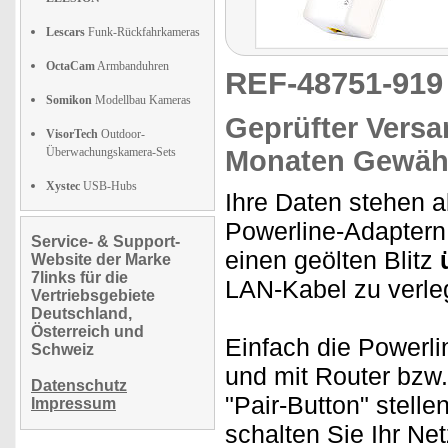
Lescars
Funk-Rückfahrkameras
OctaCam
Armbanduhren
REF-48751-91
Somikon
Modellbau Kameras
Geprüfter Versa
VisorTech
Outdoor-
Überwachungskamera-Sets
Monaten Gewähr
Xystec
USB-Hubs
Ihre Daten stehen a
Powerline-Adaptern 
Service- & Support-
einen geölten Blitz
Website der Marke
7links für die
LAN-Kabel zu verle
Vertriebsgebiete
Deutschland,
Österreich und
Einfach die Powerl
Schweiz
und mit Router bzw
Datenschutz
"Pair-Button" stelle
Impressum
schalten Sie Ihr Ne