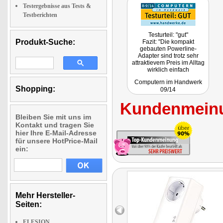
Testergebnisse aus Tests &
Testberichten
Testurteil: "gut"
Produkt-Suche:
Fazit: "Die kompakt
gebauten Powerline-
Adapter sind trotz sehr
attraktievem Preis im Alltag
wirklich einfach
handhabbar und arbeiten
Computern im Handwerk
auch sehr zuverlässig."
Shopping:
09/14
Kundenmeinu
Bleiben Sie mit uns im
Kontakt und tragen Sie
hier Ihre E-Mail-Adresse
für unsere HotPrice-Mail
ein:
Mehr Hersteller-
Seiten:
ELESION