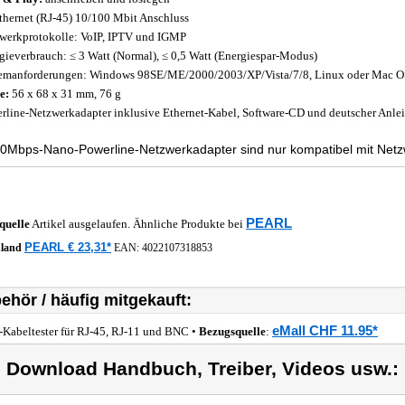
thernet (RJ-45) 10/100 Mbit Anschluss
werkprotokolle: VoIP, IPTV und IGMP
gieverbrauch: ≤ 3 Watt (Normal), ≤ 0,5 Watt (Energiespar-Modus)
emanforderungen: Windows 98SE/ME/2000/2003/XP/Vista/7/8, Linux oder Mac OS
e:
56 x 68 x 31 mm, 76 g
rline-Netzwerkadapter inklusive Ethernet-Kabel, Software-CD und deutscher Anle
0Mbps-Nano-Powerline-Netzwerkadapter sind nur kompatibel mit Netzw
PEARL
quelle
Artikel ausgelaufen. Ähnliche Produkte bei
PEARL € 23,31*
hland
EAN:
4022107318853
ehör / häufig mitgekauft:
eMall CHF 11.95*
-Kabeltester für RJ-45, RJ-11 und BNC •
Bezugsquelle
:
) Download Handbuch, Treiber, Videos usw.: