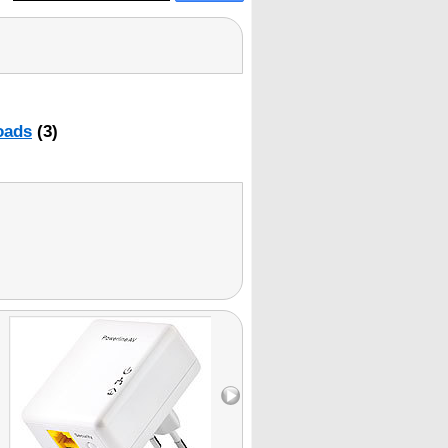
oads
(3)