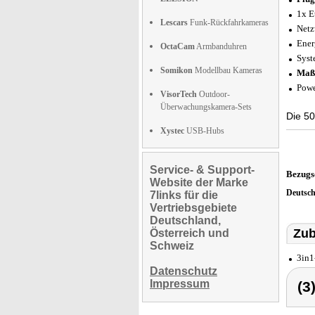
1x E
Lescars
Funk-Rückfahrkameras
Netz
Ener
OctaCam
Armbanduhren
Syst
Somikon
Modellbau Kameras
Maß
Powe
VisorTech
Outdoor-
Überwachungskamera-Sets
Die 50
Xystec
USB-Hubs
Service- & Support-
Bezugs
Website der Marke
Deutsc
7links für die
Vertriebsgebiete
Deutschland,
Zub
Österreich und
Schweiz
3in1
Datenschutz
Impressum
(3