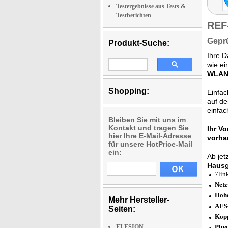
Testergebnisse aus Tests &
Testberichten
REF
Geprü
Produkt-Suche:
Ihre D
wie ei
WLAN-
Shopping:
Einfac
auf de
einfac
Bleiben Sie mit uns im
Kontakt und tragen Sie
Ihr Vor
hier Ihre E-Mail-Adresse
vorha
für unsere HotPrice-Mail
ein:
Ab jet
Haus
7lin
Netz
Hohe
Mehr Hersteller-
AES-
Seiten:
Kopp
ELESION
Plug