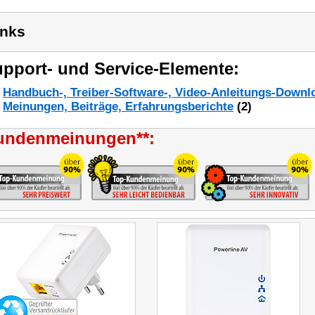
inks
pport- und Service-Elemente:
Handbuch-, Treiber-Software-, Video-Anleitungs-Downl
Meinungen, Beiträge, Erfahrungsberichte
(2)
undenmeinungen**: