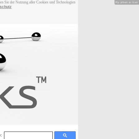
men Sie der Nutzung aller Cookies und Technologien
Hy-phen-a-tion
schutz
: