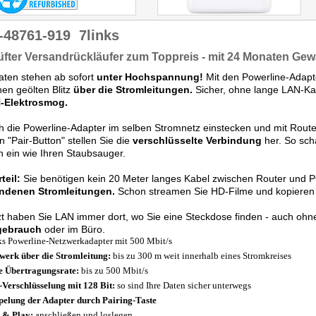
-48761-919
7links
fter Versandrückläufer zum Toppreis - mit 24 Monaten Gew
aten stehen ab sofort
unter Hochspannung!
Mit den Powerline-Adapte
nen geölten Blitz
über die Stromleitungen.
Sicher, ohne lange LAN-Ka
Elektrosmog.
h die Powerline-Adapter im selben Stromnetz einstecken und mit Rout
n "Pair-Button" stellen Sie die
verschlüsselte Verbindung
her. So sch
h ein wie Ihren Staubsauger.
teil:
Sie benötigen kein 20 Meter langes Kabel zwischen Router und PC
ndenen Stromleitungen.
Schon streamen Sie HD-Filme und kopieren s
zt haben Sie LAN immer dort, wo Sie eine Steckdose finden - auch o
gebrauch
oder im Büro.
ks Powerline-Netzwerkadapter mit 500 Mbit/s
werk über die Stromleitung:
bis zu 300 m weit innerhalb eines Stromkreises
 Übertragungsrate:
bis zu 500 Mbit/s
Verschlüsselung mit 128 Bit:
so sind Ihre Daten sicher unterwegs
elung der Adapter durch Pairing-Taste
 & Play:
anschließen und loslegen