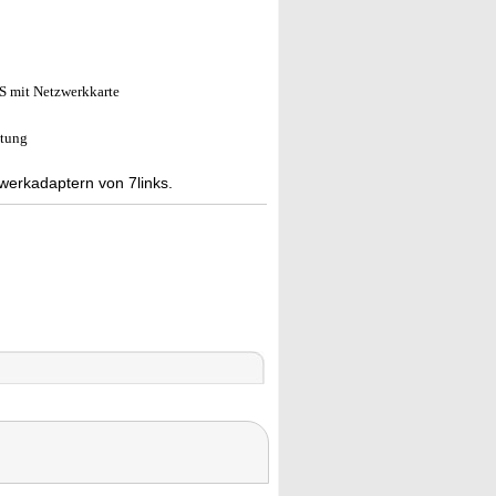
 mit Netzwerkkarte
itung
erkadaptern von 7links.