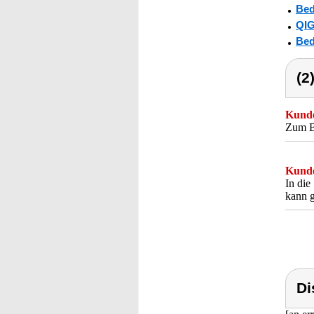
Bed
QI
Bed
(2
Kunde
Zum Be
Kunde
In die
kann g
Di