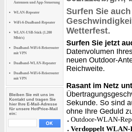
Antennen und App-Steuerung
Surfen Sie
auch
WLAN-Repeater
Geschwindigkei
WiFi-6-Dualband-Repeater
Wetterfest.
WLAN-USB-Stick (1.200
Mbit/s)
Surfen Sie jetzt a
Dualband-WiFi-6-Reiserouter
Datenvolumen Ihres
mit VPN
neuen Outdoor-Ante
Dualband-WLAN-Repeater
Reichweite.
Dualband-WiFi-6-Reiserouter
mit VPN
Rasant im Netz un
Übertragungsgeschw
Bleiben Sie mit uns im
Kontakt und tragen Sie
Sekunde. So sind a
hier Ihre E-Mail-Adresse
für unsere HotPrice-Mail
ohne Ihre Geduld zu
ein:
Outdoor-WLAN-Repe
Verdoppelt WLAN-R