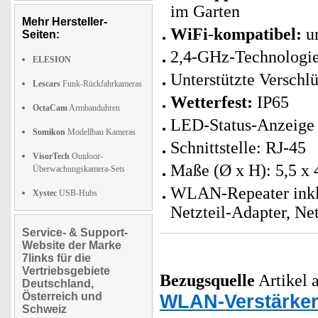
im Garten
Mehr Hersteller-
WiFi-kompatibel:
un
Seiten:
2,4-GHz-Technologi
ELESION
Unterstützte Versch
Lescars
Funk-Rückfahrkameras
Wetterfest:
IP65
OctaCam
Armbanduhren
LED-Status-Anzeige
Somikon
Modellbau Kameras
Schnittstelle: RJ-45
VisorTech
Outdoor-
Maße (Ø x H): 5,5 x 
Überwachungskamera-Sets
WLAN-Repeater inklu
Xystec
USB-Hubs
Netzteil-Adapter, Ne
Service- & Support-
Website der Marke
7links für die
Vertriebsgebiete
Bezugsquelle
Artikel a
Deutschland,
Österreich und
WLAN-Verstärke
Schweiz