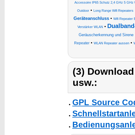
Accessoire IP65 Schutz 2,4 GHz 5 GH
•
Outdoor
Long Range Wifi Repeaters
•
Geräteanschluss
Wifi Repeater 
Dualband
•
Verstärker WLAN
Geräuscherkennung und Sirene
•
•
Repeater
WLAN Repeater aussen
(3) Download
usw.:
GPL Source Co
Schnellstartanl
Bedienungsanlei