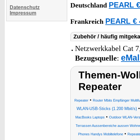
PEARL €
Deutschland
Datenschutz
Impressum
PEARL € 
Frankreich
Zubehör / häufig mitgeka
Netzwerkkabel Cat 7,
eMal
Bezugsquelle
:
Themen-Wol
Repeater
•
Repeater
Router Mbits Empfänger Multif
WLAN-USB-Sticks (1.200 Mbit/s)
•
MacBooks Laptops
Outdoor WLAN-Vers
Terrassen Aussenbereiche aussen Wohn
•
Phones Handys Mobiltelefone
Repeate