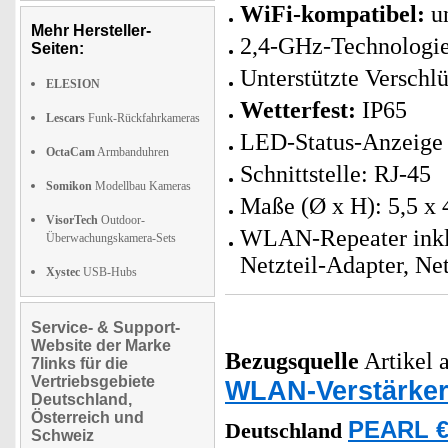
WiFi-kompatibel:
un
Mehr Hersteller-
2,4-GHz-Technologi
Seiten:
Unterstützte Versch
ELESION
Wetterfest:
IP65
Lescars
Funk-Rückfahrkameras
LED-Status-Anzeige
OctaCam
Armbanduhren
Schnittstelle: RJ-45
Somikon
Modellbau Kameras
Maße (Ø x H): 5,5 x 
VisorTech
Outdoor-
WLAN-Repeater inklu
Überwachungskamera-Sets
Netzteil-Adapter, Ne
Xystec
USB-Hubs
Service- & Support-
Website der Marke
Bezugsquelle
Artikel a
7links für die
Vertriebsgebiete
WLAN-Verstärke
Deutschland,
Österreich und
PEARL €
Deutschland
Schweiz