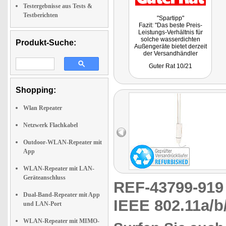
Testergebnisse aus Tests &
Testberichten
"Spartipp"
Fazit: "Das beste Preis-
Leistungs-Verhältnis für
solche wasserdichten
Produkt-Suche:
Außengeräte bietet derzeit
der Versandhändler
pearl.de."
Guter Rat 10/21
Shopping:
Wlan Repeater
Netzwerk Flachkabel
Outdoor-WLAN-Repeater mit
App
WLAN-Repeater mit LAN-
Geräteanschluss
REF-43799-91
Dual-Band-Repeater mit App
IEEE 802.11a/b/
und LAN-Port
WLAN-Repeater mit MIMO-