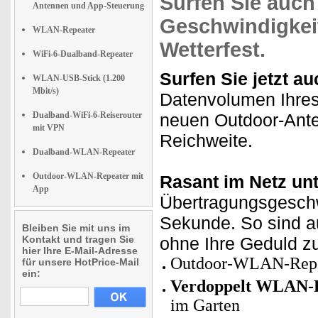
Surfen Sie
auch
Antennen und App-Steuerung
Geschwindigkei
WLAN-Repeater
Wetterfest.
WiFi-6-Dualband-Repeater
Surfen Sie jetzt a
WLAN-USB-Stick (1.200
Mbit/s)
Datenvolumen Ihres
Dualband-WiFi-6-Reiserouter
neuen Outdoor-Ante
mit VPN
Reichweite.
Dualband-WLAN-Repeater
Outdoor-WLAN-Repeater mit
Rasant im Netz un
App
Übertragungsgeschw
Sekunde. So sind a
Bleiben Sie mit uns im
Kontakt und tragen Sie
ohne Ihre Geduld zu
hier Ihre E-Mail-Adresse
Outdoor-WLAN-Repe
für unsere HotPrice-Mail
ein:
Verdoppelt WLAN-R
im Garten