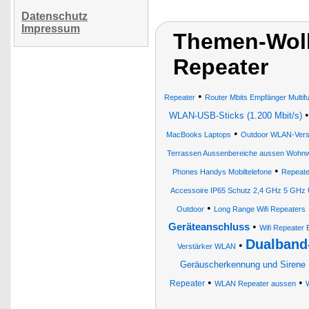
Datenschutz
Impressum
Themen-Wol
Repeater
•
Repeater
Router Mbits Empfänger Multif
WLAN-USB-Sticks (1.200 Mbit/s)
•
MacBooks Laptops
Outdoor WLAN-Vers
Terrassen Aussenbereiche aussen Wohn
•
Phones Handys Mobiltelefone
Repeate
Accessoire IP65 Schutz 2,4 GHz 5 GH
•
Outdoor
Long Range Wifi Repeaters
•
Geräteanschluss
Wifi Repeater 
Dualband
•
Verstärker WLAN
Geräuscherkennung und Sirene
•
•
Repeater
WLAN Repeater aussen