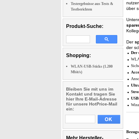
nutzen
Testergebnisse aus Tests &
über 
Testberichten
Unter
spare
Produkt-Suche:
Kolleg
Der
s
der sc
Der 
Shopping:
WLAN
Sich
WLAN-USB-Sticks (1.200
Mbit/s)
Acce
Ansc
Ultr
Bleiben Sie mit uns im
Str
Kontakt und tragen Sie
USB-
hier Ihre E-Mail-Adresse
für unsere HotPrice-Mail
Winz
ein:
Bezugs
Mehr Hersteller-