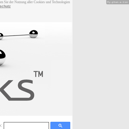
men Sie der Nutzung aller Cookies und Technologien
Hy-phen-a-tion
schutz
: