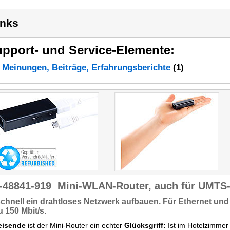
inks
pport- und Service-Elemente:
Meinungen, Beiträge, Erfahrungsberichte
(1)
-48841-919
Mini-WLAN-Router, auch für UMTS-
schnell ein
drahtloses Netzwerk
aufbauen. Für Ethernet un
zu
150 Mbit/s
.
eisende
ist der Mini-Router ein echter
Glücksgriff:
Ist im Hotelzimmer