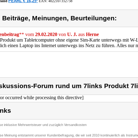
PEARL € 16,25*
hland
EAN:
4022107352758
) Beiträge, Meinungen, Beurteilungen:
nbeitrag
** vom
29.02.2020
von
U. J.
aus
Herne
Produkt um Tabletcomputer ohne eigene Sim-Karte unterwegs mit W-L
lich einen Laptop ins Internet unterwegs ins Netz zu führen. Alles nur m
skussions-Forum rund um 7links Produkt 7l
ror occurred while processing this directive]
inks
ise inklusive Mehrwertsteuer und zuzüglich Versandkosten
ese Meinung entstammt unserer Kundenbefragung, die wir seit 2010 kontinuierlich als Instru