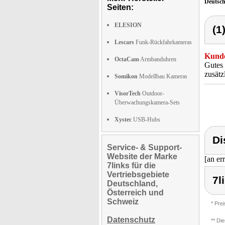
Deutsc
Seiten:
ELESION
(1
Lescars
Funk-Rückfahrkameras
Kunde
OctaCam
Armbanduhren
Gutes 
zusätz
Somikon
Modellbau Kameras
VisorTech
Outdoor-
Überwachungskamera-Sets
Xystec
USB-Hubs
Di
Service- & Support-
Website der Marke
[an er
7links für die
Vertriebsgebiete
7l
Deutschland,
Österreich und
Schweiz
* Pre
Datenschutz
** Di