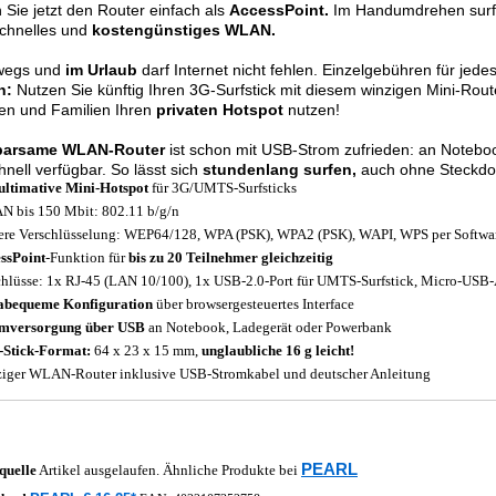
 Sie jetzt den Router einfach als
AccessPoint.
Im Handumdrehen surf
schnelles und
kostengünstiges WLAN.
wegs und
im Urlaub
darf Internet nicht fehlen. Einzelgebühren für jede
n:
Nutzen Sie künftig Ihren 3G-Surfstick mit diesem winzigen Mini-Rou
en und Familien Ihren
privaten Hotspot
nutzen!
parsame WLAN-Router
ist schon mit USB-Strom zufrieden: an Noteboo
hnell verfügbar. So lässt sich
stundenlang surfen,
auch ohne Steckdos
ultimative Mini-Hotspot
für 3G/UMTS-Surfsticks
 bis 150 Mbit: 802.11 b/g/n
ere Verschlüsselung: WEP64/128, WPA (PSK), WPA2 (PSK), WAPI, WPS per Softwa
ssPoint
-Funktion für
bis zu 20 Teilnehmer gleichzeitig
hlüsse: 1x RJ-45 (LAN 10/100), 1x USB-2.0-Port für UMTS-Surfstick, Micro-USB
abequeme Konfiguration
über browsergesteuertes Interface
omversorgung über USB
an Notebook, Ladegerät oder Powerbank
Stick-Format:
64 x 23 x 15 mm,
unglaubliche 16 g leicht!
iger WLAN-Router inklusive USB-Stromkabel und deutscher Anleitung
PEARL
quelle
Artikel ausgelaufen. Ähnliche Produkte bei