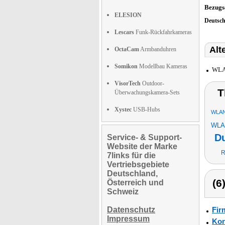
Bezugs
ELESION
Deutsc
Lescars
Funk-Rückfahrkameras
Alt
OctaCam
Armbanduhren
Somikon
Modellbau Kameras
WLAN
VisorTech
Outdoor-
T
Überwachungskamera-Sets
Xystec
USB-Hubs
WLAN
WLAN
D
Service- & Support-
Website der Marke
R
7links für die
Vertriebsgebiete
Deutschland,
(6
Österreich und
Schweiz
Datenschutz
Fir
Impressum
Kon