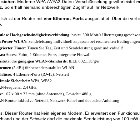
 sicher:
Moderne WPA-/WPA2-Daten-Verschlüsselung gewährleistet
m
z.
So erhält niemand unberechtigten Zugriff auf Ihr Netzwerk.
lich ist der Router mit
vier Ethernet-Ports
ausgestattet. Über die ver
e.
tlose Hochgeschwindigkeitsverbindung:
bis zu 300 Mbit/s Übertragungsgeschwi
h Power WLAN:
Sendeleistung individuell anpassen bei erschwerten Bedingungen
grierter Timer:
Timen Sie Tag, Zeit und Sendeleistung ganz individuell!
as:
Access-Point, 4 Ethernet-Ports, integrierte Firewall
rstützt die
gängigen WLAN-Standards:
IEEE 802.11b/g/n
tennen
(5 dBi) für besonders stabiles WLAN
hlüsse:
4 Ethernet-Ports (RJ-45), Netzteil
male Sicherheit:
WPA, WPA2
-Frequenz: 2,4 GHz
e:
107 x 90 x 23 mm (ohne Antennen), Gewicht: 480 g
-Router inklusive Netzteil, Netzwerk-Kabel und deutscher Anleitung
s: Dieser Router hat kein eigenes Modem. Er erweitert den Funktions
hland und der Schweiz darf die maximale Sendeleistung von 100 mW n