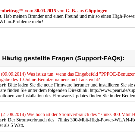
nbeitrag
** vom
30.03.2015
von
G. B.
aus
Göppingen
kt. Hab meinen Brunder und einen Freund und mir so einen High-Po
 WLan-Probleme mehr!
) Häufig gestellte Fragen (Support-FAQs):
(09.09.2014) Was ist zu tun, wenn das Eingabefeld "PPPOE-Benutz
ngabe des T-Online-Benutzernamens nicht ausreicht?
rt:
Bitte laden Sie die neue Firmware herunter und installieren Sie s
re finden Sie unter dem folgenden Direktlink: http://www.pearl.de/s
ationen zur Installation des Firmware-Updates finden Sie in der Bedien
(21.08.2014) Wie hoch ist der Stromverbrauch des "7links 300-Mb
rt:
Der Stromverbrauch des "7links 300-Mbit-High-Power-WLAN-Route
r als 5 Watt.