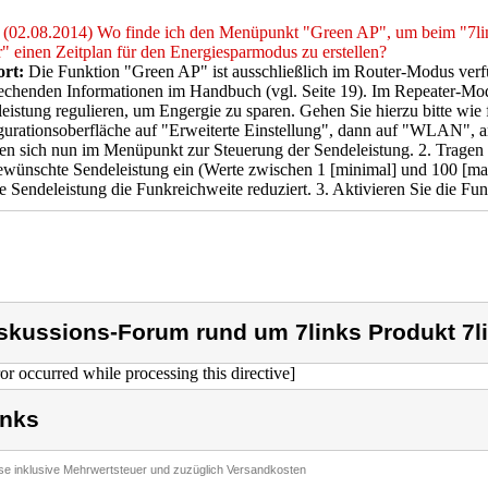
(02.08.2014) Wo finde ich den Menüpunkt "Green AP", um beim "7
" einen Zeitplan für den Energiesparmodus zu erstellen?
rt:
Die Funktion "Green AP" ist ausschließlich im Router-Modus verfüg
echenden Informationen im Handbuch (vgl. Seite 19). Im Repeater-Mo
eistung regulieren, um Engergie zu sparen. Gehen Sie hierzu bitte wie f
urationsoberfläche auf "Erweiterte Einstellung", dann auf "WLAN", an
en sich nun im Menüpunkt zur Steuerung der Sendeleistung. 2. Trage
ewünschte Sendeleistung ein (Werte zwischen 1 [minimal] und 100 [maxi
e Sendeleistung die Funkreichweite reduziert. 3. Aktivieren Sie die Fu
skussions-Forum rund um 7links Produkt 7l
ror occurred while processing this directive]
inks
ise inklusive Mehrwertsteuer und zuzüglich Versandkosten