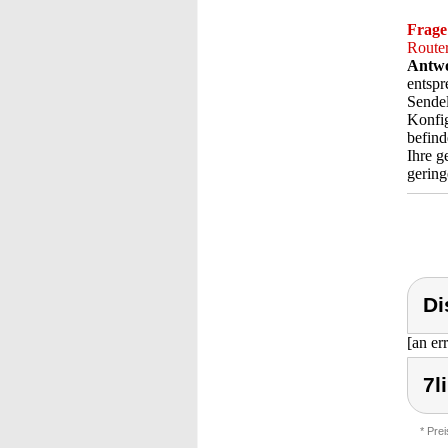
Frage
Router
Antwo
entspr
Sendel
Konfig
befind
Ihre g
gering
Di
[an er
7l
* Pre