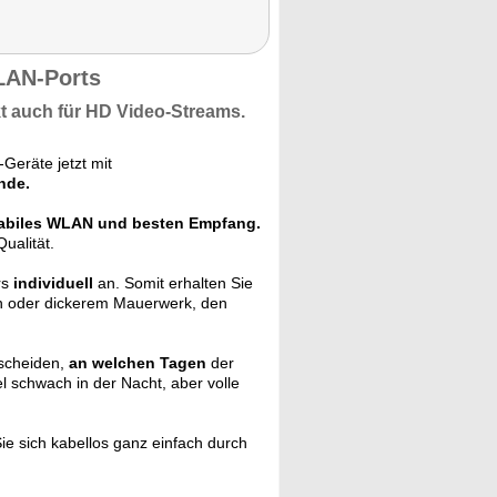
LAN-Ports
kt auch für
HD Video-Streams
.
-Geräte jetzt mit
nde.
abiles WLAN und besten Empfang.
Qualität.
rs
individuell
an. Somit erhalten Sie
n oder dickerem Mauerwerk, den
tscheiden,
an welchen Tagen
der
 schwach in der Nacht, aber volle
ie sich kabellos ganz einfach durch