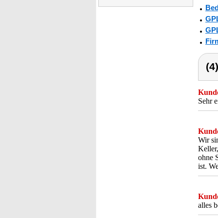
Bed
GPL
GPL
Fir
(4
Kunde
Sehr e
Kunde
Wir si
Keller
ohne S
ist. W
Kunde
alles 