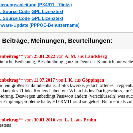
ienungsanleitung (PX4911 - 7links)
 Source Code
GPL Lizenztext
 Source Code
GPL Lizenztext
mware-Update (PPPOE-Benutzername)
) Beiträge, Meinungen, Beurteilungen:
nbeitrag
** vom
25.01.2022
von
A. M.
aus
Landsberg
infache Bedienung, Beschreibung ganz in Deutsch. Kann ich nur weit
nbeitrag
** vom
11.07.2017
von
I. K.
aus
Göppingen
nd ein großes Einfamilienhaus, 3 Stockwerke, jedoch offenes Treppenha
, dank des 7Links Routers haben wir WLan bis ins Dachgeschoss, im Ga
törung. Deswegen unbedingt Passwort ändern (verschlüsseln) was auch 
er Empfangsprobleme hatte, HIERMIT sind sie gelöst. Bin mehr als zuf
nbeitrag
** vom
30.01.2016
von
L. L.
aus
Prohn
bestens