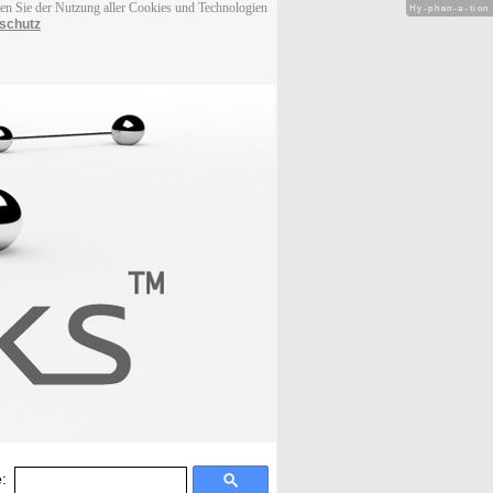
men Sie der Nutzung aller Cookies und Technologien
Hy-phen-a-tion
schutz
: