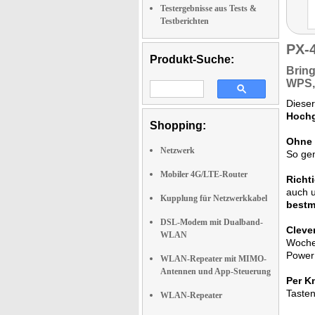
Testergebnisse aus Tests &
Testberichten
PX-
Produkt-Suche:
Bring
WPS
Diese
Hochg
Shopping:
Ohne 
Netzwerk
So ge
Mobiler 4G/LTE-Router
Richt
auch 
Kupplung für Netzwerkkabel
bestm
DSL-Modem mit Dualband-
Cleve
WLAN
Woche 
Power
WLAN-Repeater mit MIMO-
Antennen und App-Steuerung
Per K
Tasten
WLAN-Repeater