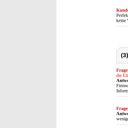
Kunde
Perfe
keine
(3
Frage
die Ei
Antwo
Firmwa
Inform
Frage
Antwo
wenige