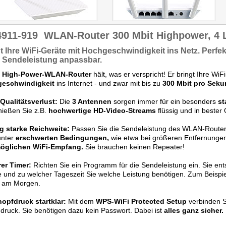
4911-919
WLAN-Router 300 Mbit Highpower, 4 
t Ihre WiFi-Geräte mit
Hochgeschwindigkeit
ins Netz. Perfe
, Sendeleistung anpassbar.
r
High-Power-WLAN-Router
hält, was er verspricht! Er bringt Ihre WiFi
eschwindigkeit
ins Internet - und zwar mit bis zu
300 Mbit pro Seku
Qualitätsverlust:
Die
3 Antennen
sorgen immer für ein besonders
st
nießen Sie z.B.
hochwertige HD-Video-Streams
flüssig und in bester 
ig starke Reichweite:
Passen Sie die Sendeleistung des WLAN-Route
unter
erschwerten Bedingungen,
wie etwa bei größeren Entfernunge
öglichen WiFi-Empfang.
Sie brauchen keinen Repeater!
rer Timer:
Richten Sie ein Programm für die Sendeleistung ein. Sie en
und zu welcher Tageszeit Sie welche Leistung benötigen. Zum Beispiel
 am Morgen.
nopfdruck startklar:
Mit dem
WPS-WiFi Protected Setup
verbinden S
druck. Sie benötigen dazu kein Passwort. Dabei ist
alles ganz sicher.