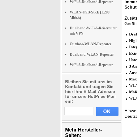
Immer
WiFi-6-Dualband-Repeater
Schut
WLAN-USB-Stick (1.200
Mbit/s)
Zusätz
Gerät
Dualband-WiFi-6-Reiserouter
mit VPN
Drah
Hig
Outdoor-WLAN-Repeater
Inte
Extr
Dualband-WLAN-Repeater
Unte
WiFi-6-Dualband-Repeater
3 An
Ansc
Maxi
Bleiben Sie mit uns im
WLAN
Kontakt und tragen Sie
hier Ihre E-Mail-Adresse
Maß
für unsere HotPrice-Mail
WLAN
ein:
Hinwei
Deutsc
Mehr Hersteller-
Seiten: