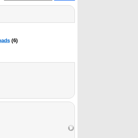
oads
(6)