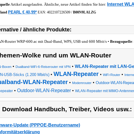
Internet WL
quelle
Artikel ausgelaufen. Ähnliche, neue Artikel finden Sie hier:
PEARL € 40,99*
hland
EAN:
4022107226509
/
B00N9LALZG
ernative / ähnliche Produkte:
-Router WRP-600.ac mit Dual-Band, WPS, USB und 600 Mbit/s •
Bezugsquelle
hemen-Wolke rund um WLAN-Router
•
•
WLAN-Repeater mit LAN-Ge
-Boxen
Dualband-WiFi-6-Reiserouter mit VPN
WLAN-Repeater
•
•
•
-USB-Sticks (1.200 Mbit/s)
WiFi-Router
Inter
ualband-WLAN-Repeater
•
•
Outdoor-WLAN-Repeat
Modemrouter
•
Outdoor-WLAN-Repeater
•
epeater
WLAN-Repeater mit MIMO-Antennen
) Download Handbuch, Treiber, Videos usw.:
mware-Update (PPPOE-Benutzername)
formitätserklärung