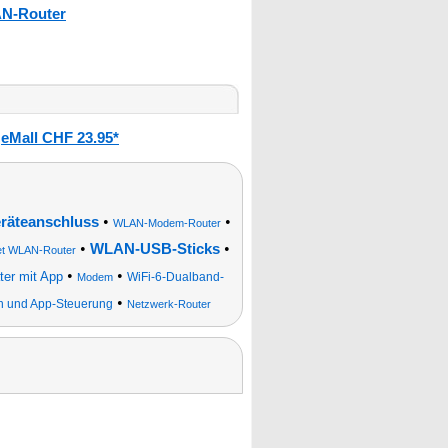
AN-Router
eMall CHF 23.95*
:
•
•
räteanschluss
WLAN-Modem-Router
•
•
WLAN-USB-Sticks
net WLAN-Router
•
•
er mit App
WiFi-6-Dualband-
Modem
•
 und App-Steuerung
Netzwerk-Router