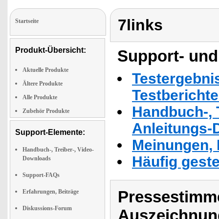
7links
Startseite
Produkt-Übersicht:
Support- und
Aktuelle Produkte
Testergebni
Ältere Produkte
Testbericht
Alle Produkte
Handbuch-, T
Zubehör Produkte
Anleitungs-
Support-Elemente:
Meinungen, 
Handbuch-, Treiber-, Video-
Häufig geste
Downloads
Support-FAQs
Pressestimme
Erfahrungen, Beiträge
Diskussions-Forum
Auszeichnun