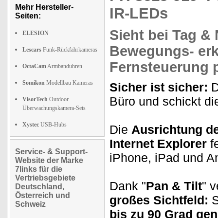
Mehr Hersteller-
IR-LEDs
Seiten:
Sieht bei Tag & 
ELESION
Bewegungs- er
Lescars
Funk-Rückfahrkameras
Fernsteuerung
p
OctaCam
Armbanduhren
Somikon
Modellbau Kameras
Sicher ist sicher:
D
Büro und schickt di
VisorTech
Outdoor-
Überwachungskamera-Sets
Xystec
USB-Hubs
Die
Ausrichtung d
Internet Explorer
fe
Service- & Support-
iPhone, iPad und A
Website der Marke
7links für die
Vertriebsgebiete
Dank "
Pan & Tilt
" 
Deutschland,
Österreich und
großes Sichtfeld:
S
Schweiz
bis zu 90 Grad gen