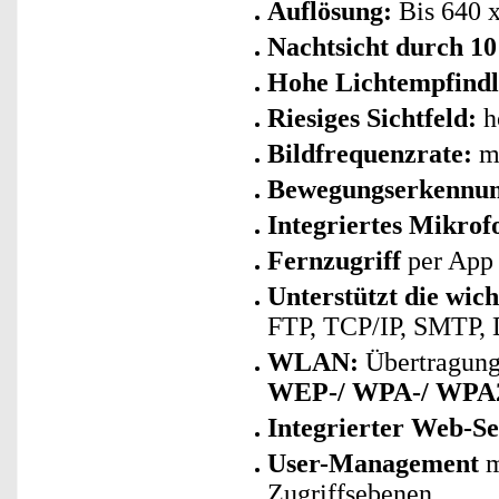
Auflösung:
Bis 640 
Nachtsicht durch 1
Hohe Lichtempfindl
Riesiges Sichtfeld:
ho
Bildfrequenzrate:
ma
Bewegungserkennu
Integriertes Mikrof
Fernzugriff
per App
Unterstützt die wic
FTP, TCP/IP, SMTP,
WLAN:
Übertragung
WEP-/ WPA-/ WPA
Integrierter Web-S
User-Management
m
Zugriffsebenen