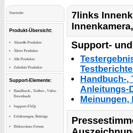
7links Innen
Startseite
Innenkamera
Produkt-Übersicht:
Support- und
Aktuelle Produkte
Ältere Produkte
Testergebni
Alle Produkte
Testbericht
Zubehör Produkte
Handbuch-, T
Support-Elemente:
Anleitungs-
Handbuch-, Treiber-, Video-
Downloads
Meinungen, 
Support-FAQs
Erfahrungen, Beiträge
Pressestimme
Diskussions-Forum
Auszeichnun