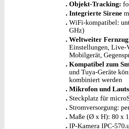
Objekt-Tracking:
fo
Integrierte Sirene
mi
WiFi-kompatibel: un
GHz)
Weltweiter Fernzug
Einstellungen, Live
Mobilgerät, Gegensp
Kompatibel zum Sma
und Tuya-Geräte kö
kombiniert werden
Mikrofon und Lautsp
Steckplatz für micro
Stromversorgung: per
Maße (Ø x H): 80 x 
IP-Kamera IPC-570.u