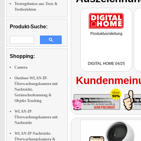
Testergebnisse aus Tests &
Testberichten
Produkt-Suche:
Produktvorstellung
Shopping:
DIGITAL HOME 04/25
Camera
Kundenmeinu
Outdoor-WLAN-IP-
Überwachungskamera mit
Nachtsicht,
Geräuscherkennung &
Objekt-Tracking
WLAN-IP-
Überwachungskamera mit
Nachtsicht
WLAN-IP-Nachtsicht-
Überwachungskamera &