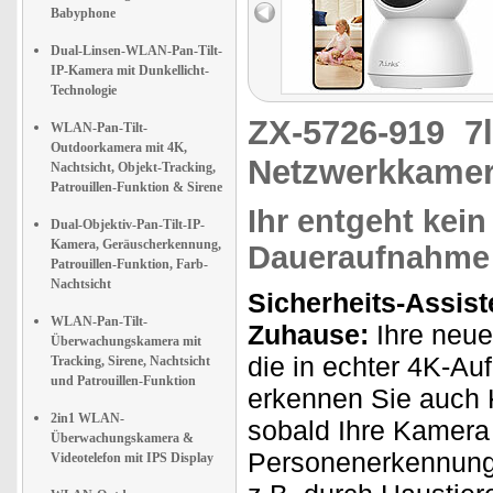
Babyphone
Dual-Linsen-WLAN-Pan-Tilt-
IP-Kamera mit Dunkellicht-
Technologie
ZX-5726-919
7
WLAN-Pan-Tilt-
Outdoorkamera mit 4K,
Netzwerkkamer
Nachtsicht, Objekt-Tracking,
Patrouillen-Funktion & Sirene
Ihr entgeht kei
Dual-Objektiv-Pan-Tilt-IP-
Kamera, Geräuscherkennung,
Daueraufnahme
Patrouillen-Funktion, Farb-
Nachtsicht
Sicherheits-Assist
WLAN-Pan-Tilt-
Zuhause:
Ihre neue
Überwachungskamera mit
die in echter 4K-Au
Tracking, Sirene, Nachtsicht
und Patrouillen-Funktion
erkennen Sie auch K
2in1 WLAN-
sobald Ihre Kamera
Überwachungskamera &
Personenerkennung 
Videotelefon mit IPS Display