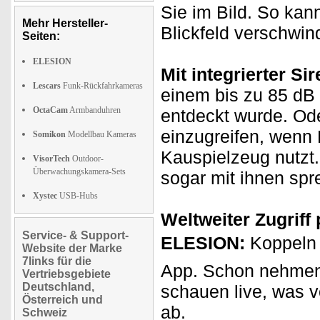
Sie im Bild. So ka
Mehr Hersteller-
Blickfeld verschwin
Seiten:
ELESION
Mit integrierter Sir
Lescars
Funk-Rückfahrkameras
einem bis zu 85 dB 
OctaCam
Armbanduhren
entdeckt wurde. Od
einzugreifen, wenn 
Somikon
Modellbau Kameras
Kauspielzeug nutzt
VisorTech
Outdoor-
Überwachungskamera-Sets
sogar mit ihnen spr
Xystec
USB-Hubs
Weltweiter Zugriff
Service- & Support-
ELESION:
Koppeln 
Website der Marke
7links für die
App. Schon nehmen 
Vertriebsgebiete
Deutschland,
schauen live, was 
Österreich und
ab.
Schweiz