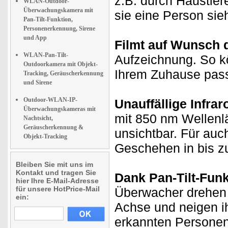
z.B. durch Haustier
WLAN-Outdoor-
Überwachungskamera mit
sie eine Person sieh
Pan-Tilt-Funktion,
Personenerkennung, Sirene
und App
Filmt auf Wunsch 
WLAN-Pan-Tilt-
Aufzeichnung. So kö
Outdoorkamera mit Objekt-
Ihrem Zuhause passi
Tracking, Geräuscherkennung
und Sirene
Outdoor-WLAN-IP-
Unauffällige Infrar
Überwachungskameras mit
mit 850 nm Wellenl
Nachtsicht,
Geräuscherkennung &
unsichtbar. Für auc
Objekt-Tracking
Geschehen in bis z
Bleiben Sie mit uns im
Kontakt und tragen Sie
Dank Pan-Tilt-Funk
hier Ihre E-Mail-Adresse
für unsere HotPrice-Mail
Überwacher drehen 
ein:
Achse und neigen i
erkannten Personen