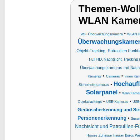
Themen-Wol
WLAN Kamer
•
WiFi Überwachungskamera
WLAN K
Überwachungskamera
Objekt-Tracking, Patrouillen-Funkt
Full HD, Nachtsicht, Trackin
Überwachungskameras mit Nacht
•
•
Kameras
Cameras
Innen Ka
Hochauf
•
Sicherheitskameras
Solarpanel
•
Wlan Kamer
•
•
Objekttrackings
USB-Kameras
USB
Geräuscherkennung und Sir
Personenerkennung
•
Secur
Nachtsicht und Patrouillen-F
Homes Zuhause Häuser Büros Werk