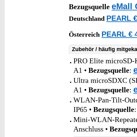
eMall 
Bezugsquelle
PEARL €
Deutschland
PEARL € 4
Österreich
Zubehör / häufig mitgeka
PRO Elite microSD-K
A1 •
Bezugsquelle
:
Ultra microSDXC (
A1 •
Bezugsquelle
:
WLAN-Pan-Tilt-Outdo
IP65 •
Bezugsquelle
Mini-WLAN-Repeater
Anschluss •
Bezugsqu