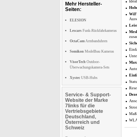
Idea
Mehr Hersteller-
Hohe
Seiten:
WiFi
Ausw
ELESION
Leis
Lescars
Funk-Rückfahrkameras
Mesh
zusa
OctaCam
Armbanduhren
Sich
Einf
Somikon
Modellbau Kameras
Unte
VisorTech
Outdoor-
Maxi
Überwachungskamera-Sets
Auto
Einf
Xystec
USB-Hubs
Stat
Rese
Service- & Support-
Deze
Website der Marke
Ansc
7links für die
Stro
Vertriebsgebiete
Maße
Deutschland,
WLAN
Österreich und
Schweiz