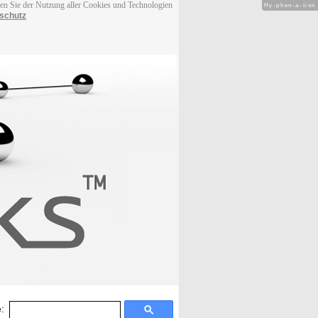
men Sie der Nutzung aller Cookies und Technologien
Hy-phen-a-tion
schutz
: