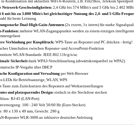
l in Kombination mit aktuellen WiFi-6-Routern, z.B. Fritz!Box, Telekom Speedport 
 Netzwerk-Geschwindigkeiten:
2,4 GHz bis 574 MBit/s und 5 GHz bis 2.402 MBi
 6 mit bis zu 3.000 Mbit/s bei gleichzeitiger Nutzung des 2,4- und 5-GHz-Frequ
ahl für beste Leistung
tungsstarke Dual-High-Gain-Antennen
(2x extern, 1x intern) für starke Signalqual
-Funktion:
mehrere WLAN-Zugangspunkte werden zu einem einzigen intelligent
mmengefasst
ere Verbindung per Knopfdruck:
WPS-Taste an Repeater und PC drücken - fertig!
aches Umschalten zwischen Repeater- und AccessPoint-Funktion
rstützte WLAN-Standards: IEEE 802.11b/g/n/ac
male Sicherheit
dank WPA3-Verschlüsselung (abwärtskompatibel zu WPA2)
matische IP-Vergabe über DHCP
ache Konfiguration und Verwaltung
per Web-Browser
us-LEDs für Betriebsanzeige, WLAN, WPS
t-Taste zum Zurücksetzen des Repeaters auf Werkseinstellungen
ntes und platzsparendes Design:
einfach in die Steckdose stecken
hluss: RJ-45 (LAN-Port)
mversorgung: 100 - 240 Volt 50/60 Hz (Euro-Stecker)
: 80 x 130 x 49 mm, Gewicht: 290 g
-Repeater WLR-3000.ax inklusive deutscher Anleitung