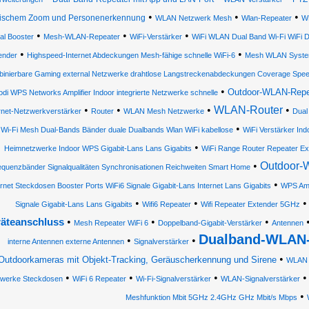
•
•
•
tischem Zoom und Personenerkennung
WLAN Netzwerk Mesh
Wlan-Repeater
WL
•
•
•
al Booster
Mesh-WLAN-Repeater
WiFi-Verstärker
WiFi WLAN Dual Band Wi-Fi WiFi 
•
•
ender
Highspeed-Internet Abdeckungen Mesh-fähige schnelle WiFi-6
Mesh WLAN Syst
inierbare Gaming external Netzwerke drahtlose Langstreckenabdeckungen Coverage Spe
•
Outdoor-WLAN-Repe
di WPS Networks Amplifier Indoor integrierte Netzwerke schnelle
•
•
•
WLAN-Router
•
rnet-Netzwerkverstärker
Router
WLAN Mesh Netzwerke
Dual
•
Wi-Fi Mesh Dual-Bands Bänder duale Dualbands Wlan WiFi kabellose
WiFi Verstärker Ind
•
Heimnetzwerke Indoor WPS Gigabit-Lans Lans Gigabits
WiFi Range Router Repeater Ex
•
Outdoor-
equenzbänder Signalqualitäten Synchronisationen Reichweiten Smart Home
•
rnet Steckdosen Booster Ports WiFi6 Signale Gigabit-Lans Internet Lans Gigabits
WPS Ampl
•
•
Signale Gigabit-Lans Lans Gigabits
Wifi6 Repeater
Wifi Repeater Extender 5GHz
•
•
•
äteanschluss
Mesh Repeater WiFi 6
Doppelband-Gigabit-Verstärker
Antennen
Dualband-WLAN-
•
•
interne Antennen externe Antennen
Signalverstärker
•
Outdoorkameras mit Objekt-Tracking, Geräuscherkennung und Sirene
WLAN 
•
•
•
werke Steckdosen
WiFi 6 Repeater
Wi-Fi-Signalverstärker
WLAN-Signalverstärker
•
Meshfunktion Mbit 5GHz 2.4GHz GHz Mbit/s Mbps