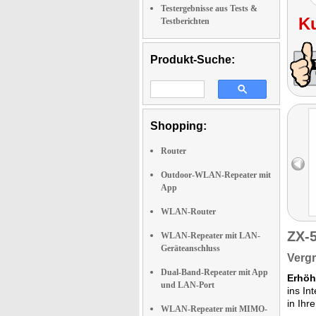
Testergebnisse aus Tests &
K
Testberichten
Produkt-Suche:
Shopping:
Router
Outdoor-WLAN-Repeater mit
App
WLAN-Router
ZX-
WLAN-Repeater mit LAN-
Geräteanschluss
Verg
Dual-Band-Repeater mit App
Erhöh
und LAN-Port
ins In
in Ih
WLAN-Repeater mit MIMO-