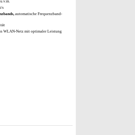
u.v.m.
t/s
enzbands,
automatische Frequenzband-
ität
en WLAN-Netz mit optimaler Leistung