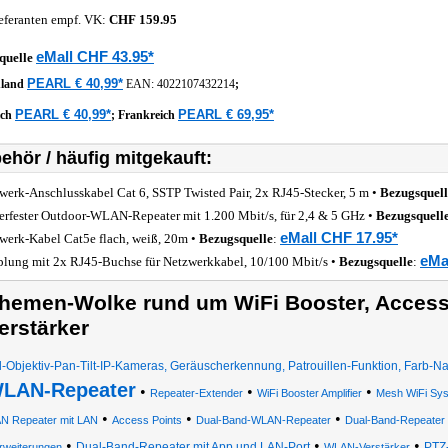
eferanten empf. VK:
CHF 159.95
eMall CHF 43.95*
quelle
PEARL € 40,99*
hland
EAN:
4022107432214
;
PEARL € 40,99*
PEARL € 69,95*
ich
;
Frankreich
ehör / häufig mitgekauft:
werk-Anschlusskabel Cat 6, SSTP Twisted Pair, 2x RJ45-Stecker, 5 m •
Bezugsquell
erfester Outdoor-WLAN-Repeater mit 1.200 Mbit/s, für 2,4 & 5 GHz •
Bezugsquell
eMall CHF 17.95*
werk-Kabel Cat5e flach, weiß, 20m •
Bezugsquelle
:
eMa
lung mit 2x RJ45-Buchse für Netzwerkkabel, 10/100 Mbit/s •
Bezugsquelle
:
hemen-Wolke rund um WiFi Booster, Acces
erstärker
-Objektiv-Pan-Tilt-IP-Kameras, Geräuscherkennung, Patrouillen-Funktion, Farb-Na
LAN-Repeater
•
•
•
Repeater-Extender
WiFi Booster Amplifier
Mesh WiFi Sy
•
•
•
N Repeater mit LAN
Access Points
Dual-Band-WLAN-Repeater
Dual-Band-Repeater 
•
•
•
Dual-Band-Repeater mit App und LAN-Port
PTZ
rweiterungen
WLAN-Verstärker