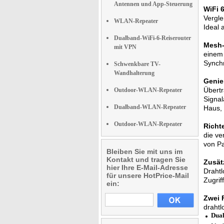
Antennen und App-Steuerung
WiFi 
Vergle
WLAN-Repeater
Ideal 
Dualband-WiFi-6-Reiserouter
Mesh-
mit VPN
einem
Synchr
Schwenkbare TV-
Wandhalterung
Genie
Übertr
Outdoor-WLAN-Repeater
Signal
Dualband-WLAN-Repeater
Haus,
Outdoor-WLAN-Repeater
Richt
die ve
von P
Bleiben Sie mit uns im
Kontakt und tragen Sie
Zusät
hier Ihre E-Mail-Adresse
Drahtl
für unsere HotPrice-Mail
Zugriff
ein:
Zwei 
draht
Dual