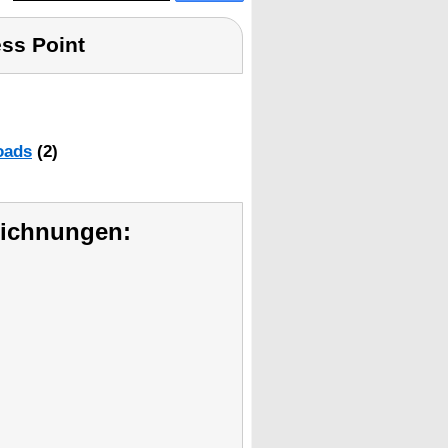
ss Point
oads
(2)
eichnungen: