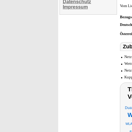
Datenschutz
Vom Li
Impressum
Bezugs
Deutsc
Österre
Zub
Netz
Wett
Netz
Kupp
T
V
Dual
W
WLA
E