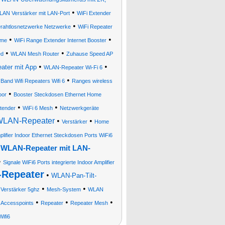
•
AN Verstärker mit LAN-Port
WiFi Extender
•
Drahtlosnetzwerke Netzwerke
WiFi Repeater
•
•
eme
WiFi Range Extender Internet Booster
•
•
ed
WLAN Mesh Router
Zuhause Speed AP
•
•
ater mit App
WLAN-Repeater Wi-Fi 6
•
 Band Wifi Repeaters Wifi 6
Ranges wireless
•
oor
Booster Steckdosen Ethernet Home
•
•
tender
WiFi 6 Mesh
Netzwerkgeräte
WLAN-Repeater
•
•
Verstärker
Home
ifier Indoor Ethernet Steckdosen Ports WiFi6
•
WLAN-Repeater mit LAN-
•
Signale WiFi6 Ports integrierte Indoor Amplifier
Repeater
•
WLAN-Pan-Tilt-
•
•
Verstärker 5ghz
Mesh-System
WLAN
•
•
•
•
Accesspoints
Repeater
Repeater Mesh
Wifi6