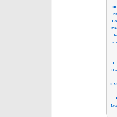
op
Sign
Ext
komb
Mo
Inte
Fr
Ethe
Ger
Netz