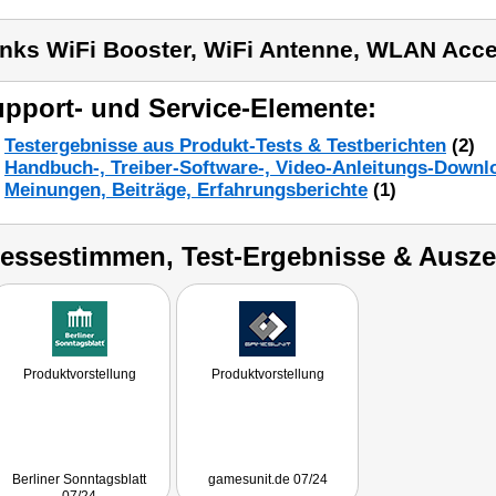
inks WiFi Booster, WiFi Antenne, WLAN Acce
pport- und Service-Elemente:
Testergebnisse aus Produkt-Tests & Testberichten
(2)
Handbuch-, Treiber-Software-, Video-Anleitungs-Downl
Meinungen, Beiträge, Erfahrungsberichte
(1)
ressestimmen, Test-Ergebnisse & Ausz
Produktvorstellung
Produktvorstellung
Berliner Sonntagsblatt
gamesunit.de 07/24