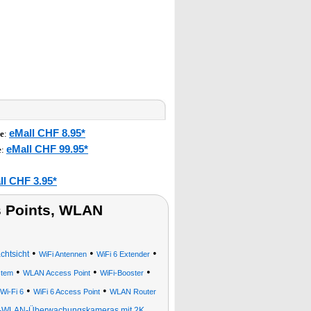
eMall CHF 8.95*
e
:
eMall CHF 99.95*
e
:
ll CHF 3.95*
s Points, WLAN
•
•
•
chtsicht
WiFi Antennen
WiFi 6 Extender
•
•
•
stem
WLAN Access Point
WiFi-Booster
•
•
Wi-Fi 6
WiFi 6 Access Point
WLAN Router
-WLAN-Überwachungskameras mit 2K,