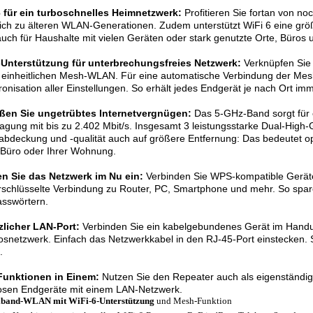
6 für ein turboschnelles Heimnetzwerk:
Profitieren Sie fortan von n
ich zu älteren WLAN-Generationen. Zudem unterstützt WiFi 6 eine größ
auch für Haushalte mit vielen Geräten oder stark genutzte Orte, Büros 
Unterstützung für unterbrechungsfreies Netzwerk:
Verknüpfen Sie 
 einheitlichen Mesh-WLAN. Für eine automatische Verbindung der Me
onisation aller Einstellungen. So erhält jedes Endgerät je nach Ort imm
ßen Sie ungetrübtes Internetvergnügen:
Das 5-GHz-Band sorgt für e
agung mit bis zu 2.402 Mbit/s. Insgesamt 3 leistungsstarke Dual-High
abdeckung und -qualität auch auf größere Entfernung: Das bedeutet
 Büro oder Ihrer Wohnung.
en Sie das Netzwerk im Nu ein:
Verbinden Sie WPS-kompatible Geräte
rschlüsselte Verbindung zu Router, PC, Smartphone und mehr. So spar
asswörtern.
zlicher LAN-Port:
Verbinden Sie ein kabelgebundenes Gerät im Hand
osnetzwerk. Einfach das Netzwerkkabel in den RJ-45-Port einstecken. 
.
Funktionen in Einem:
Nutzen Sie den Repeater auch als eigenständig
losen Endgeräte mit einem LAN-Netzwerk.
band-WLAN mit WiFi-6-Unterstützung
und Mesh-Funktion