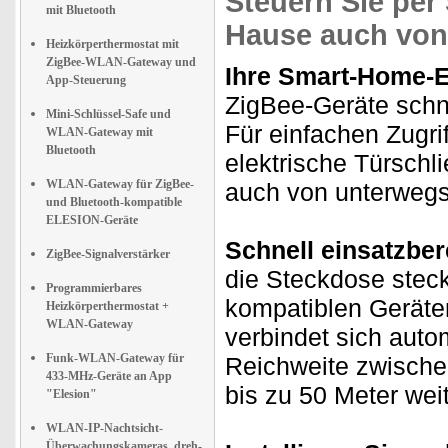
Steuern Sie per
mit Bluetooth
Hause auch von
Heizkörperthermostat mit
ZigBee-WLAN-Gateway und
Ihre Smart-Home-E
App-Steuerung
ZigBee-Geräte schne
Mini-Schlüssel-Safe und
Für einfachen Zugri
WLAN-Gateway mit
Bluetooth
elektrische Türschl
WLAN-Gateway für ZigBee-
auch von unterwegs
und Bluetooth-kompatible
ELESION-Geräte
Schnell einsatzbere
ZigBee-Signalverstärker
die Steckdose steck
Programmierbares
kompatiblen Geräte
Heizkörperthermostat +
WLAN-Gateway
verbindet sich auto
Funk-WLAN-Gateway für
Reichweite zwischen
433-MHz-Geräte an App
bis zu 50 Meter weit
"Elesion"
WLAN-IP-Nachtsicht-
Überwachungskameras, dreh-