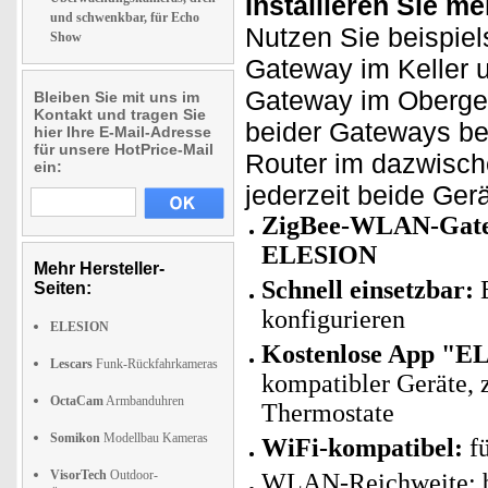
Installieren Sie 
und schwenkbar, für Echo
Nutzen Sie beispiel
Show
Gateway im Keller u
Gateway im Oberges
Bleiben Sie mit uns im
Kontakt und tragen Sie
beider Gateways be
hier Ihre E-Mail-Adresse
für unsere HotPrice-Mail
Router im dazwisch
ein:
jederzeit beide Ger
ZigBee-WLAN-Gatew
ELESION
Mehr Hersteller-
Schnell einsetzbar:
E
Seiten:
konfigurieren
ELESION
Kostenlose App "E
Lescars
Funk-Rückfahrkameras
kompatibler Geräte, 
OctaCam
Armbanduhren
Thermostate
Somikon
Modellbau Kameras
WiFi-kompatibel:
fü
VisorTech
Outdoor-
WLAN-Reichweite: b