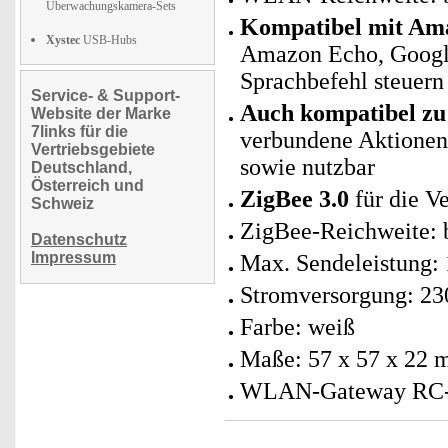
Überwachungskamera-Sets
Kompatibel mit Ama
Xystec
USB-Hubs
Amazon Echo, Googl
Sprachbefehl steuern
Service- & Support-
Auch kompatibel zu 
Website der Marke
7links für die
verbundene Aktionen 
Vertriebsgebiete
sowie nutzbar
Deutschland,
Österreich und
ZigBee 3.0
für die V
Schweiz
ZigBee-Reichweite: 
Datenschutz
Impressum
Max. Sendeleistung
Stromversorgung: 230
Farbe: weiß
Maße: 57 x 57 x 22 
WLAN-Gateway RC-29