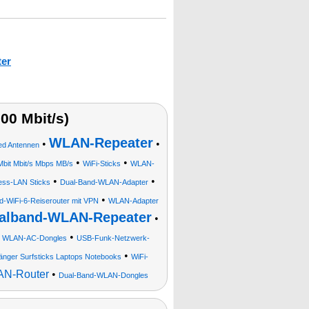
er
0 Mbit/s)
WLAN-Repeater
•
•
eed Antennen
•
•
Mbit Mbit/s Mbps MB/s
WiFi-Sticks
WLAN-
•
•
ess-LAN Sticks
Dual-Band-WLAN-Adapter
•
d-WiFi-6-Reiserouter mit VPN
WLAN-Adapter
alband-WLAN-Repeater
•
•
•
WLAN-AC-Dongles
USB-Funk-Netzwerk-
•
änger Surfsticks Laptops Notebooks
WiFi-
N-Router
•
Dual-Band-WLAN-Dongles