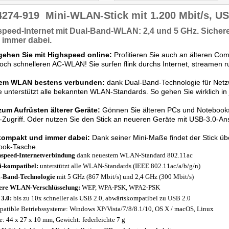
4274-919
Mini-WLAN-Stick mit 1.200 Mbit/s, US
peed-Internet
mit
Dual-Band-WLAN:
2,4 und 5 GHz. Sicher
immer dabei.
 gehen Sie mit Highspeed online:
Profitieren Sie auch an älteren Co
ch schnelleren AC-WLAN! Sie surfen flink durchs Internet, streamen ru
dem WLAN bestens verbunden:
dank Dual-Band-Technologie für Netzw
 unterstützt alle bekannten WLAN-Standards. So gehen Sie wirklich i
zum Aufrüsten älterer Geräte:
Gönnen Sie älteren PCs und Notebooks 
ugriff. Oder nutzen Sie den Stick an neueren Geräte mit USB-3.0-An
kompakt und immer dabei:
Dank seiner Mini-Maße findet der Stick über
ook-Tasche.
speed-Internetverbindung
dank neuestem WLAN-Standard 802.11ac
-kompatibel:
unterstützt alle WLAN-Standards (IEEE 802.11ac/a/b/g/n)
-Band-Technologie
mit 5 GHz (867 Mbit/s) und 2,4 GHz (300 Mbit/s)
ere WLAN-Verschlüsselung:
WEP, WPA-PSK, WPA2-PSK
3.0:
bis zu 10x schneller als USB 2.0, abwärtskompatibel zu USB 2.0
atible Betriebssysteme: Windows XP/Vista/7/8/8.1/10, OS X / macOS, Linux
: 44 x 27 x 10 mm, Gewicht: federleichte 7 g