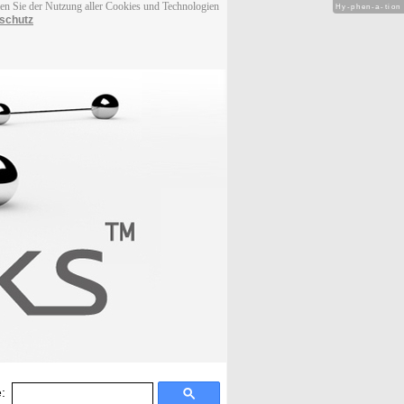
men Sie der Nutzung aller Cookies und Technologien
Hy-phen-a-tion
schutz
: