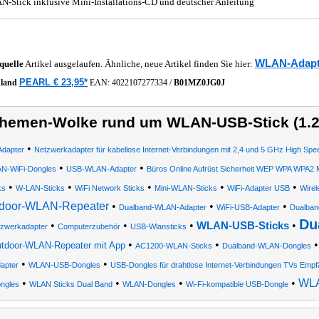
-Stick inklusive Mini-Installations-CD und deutscher Anleitung
WLAN-Adapt
quelle
Artikel ausgelaufen. Ähnliche, neue Artikel finden Sie hier:
PEARL € 23,95*
hland
EAN:
4022107277334
/
B01MZ0JG0J
hemen-Wolke rund um WLAN-USB-Stick (1.20
•
Adapter
Netzwerkadapter für kabellose Internet-Verbindungen mit 2,4 und 5 GHz High Sp
•
•
N-WiFi-Dongles
USB-WLAN-Adapter
Büros Online Aufrüst Sicherheit WEP WPA WPA2 
•
•
•
•
•
ks
W-LAN-Sticks
WiFi Network Sticks
Mini-WLAN-Sticks
WiFi-Adapter USB
Wirel
door-WLAN-Repeater
•
•
•
Dualband-WLAN-Adapter
WiFi-USB-Adapter
Dualban
Du
•
•
•
•
WLAN-USB-Sticks
zwerkadapter
Computerzubehör
USB-Wlansticks
•
•
tdoor-WLAN-Repeater mit App
AC1200-WLAN-Sticks
Dualband-WLAN-Dongles
•
•
apter
WLAN-USB-Dongles
USB-Dongles für drahtlose Internet-Verbindungen TVs Empf
•
•
•
•
WLA
ngles
WLAN Sticks Dual Band
WLAN-Dongles
Wi-Fi-kompatible USB-Dongle