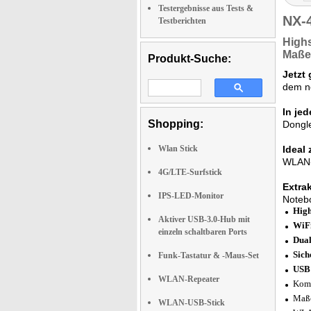
Testergebnisse aus Tests &
NX-
Testberichten
Highs
Maße
Produkt-Suche:
Jetzt
dem no
In je
Shopping:
Dongle
Wlan Stick
Ideal 
WLAN-Z
4G/LTE-Surfstick
Extra
IPS-LED-Monitor
Noteb
High
Aktiver USB-3.0-Hub mit
WiFi
einzeln schaltbaren Ports
Dual
Sich
Funk-Tastatur & -Maus-Set
USB 
WLAN-Repeater
Komp
Maße
WLAN-USB-Stick