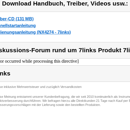
) Download Handbuch, Treiber, Videos usw.:
iber-CD (131 MB)
nellstartanleitung
ienungsanleitung (NX4274 - 7links)
skussions-Forum rund um 7links Produkt 7l
ror occurred while processing this directive]
inks
ise inklusive Mehrwertsteuer und zuzüglich Versandkosten
ese Meinung entstammt unserer Kundenbefragung, die wir seit 2010 kontinuierlich als Instru
ktverbesserung durchführen. Wir befragen hierzu alle Direktkunden 21 Tage nach Kauf per E
sserungsvorschlägen mit der Lieferung sowie den bestellten Produkten.