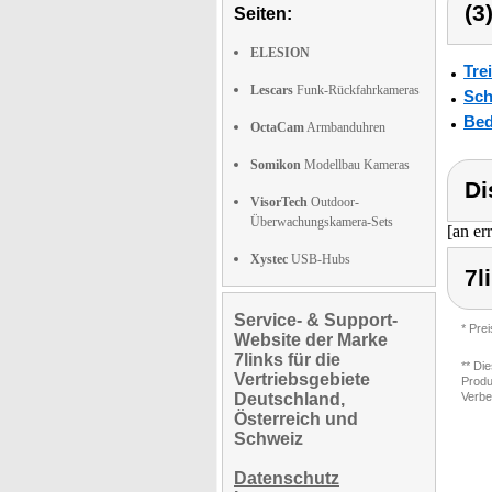
(3
Seiten:
ELESION
Tre
Lescars
Funk-Rückfahrkameras
Sch
Bed
OctaCam
Armbanduhren
Somikon
Modellbau Kameras
Di
VisorTech
Outdoor-
Überwachungskamera-Sets
[an er
Xystec
USB-Hubs
7l
Service- & Support-
* Pre
Website der Marke
7links für die
** Di
Vertriebsgebiete
Produ
Deutschland,
Verbe
Österreich und
Schweiz
Datenschutz