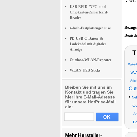
WLAN
USB-RFID-/NFC- und
Chipkarten-/Smartcard-
Reader
Bezugs
4-fach-Festplattengehäuse
Deutsc
PD-USB-C-Daten- &
Ladekabel mit digitaler
Anzeige
T
Outdoor-WLAN-Repeater
WiFi-
WLAN-USB-Sticks
WLA
Stic
Bleiben Sie mit uns im
Out
Kontakt und tragen Sie
•
hier Ihre E-Mail-Adresse
Net
für unsere HotPrice-Mail
Ou
ein:
Ad
Do
Mehr Hersteller-