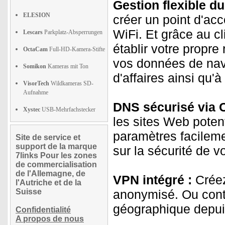
Gestion flexible du
ELESION
créer un point d'acc
WiFi. Et grâce au c
Lescars
Parkplatz-Absperrungen
établir votre propre
OctaCam
Full-HD-Kamera-Stifte
vos données de navi
Somikon
Kameras mit Ton
d'affaires ainsi qu'à
VisorTech
Wildkameras SD-
Aufnahme
DNS sécurisé via C
Xystec
USB-Mehrfachstecker
les sites Web poten
paramètres facilemen
Site de service et
support de la marque
sur la sécurité de v
7links Pour les zones
de commercialisation
de l'Allemagne, de
VPN intégré :
Créez
l'Autriche et de la
Suisse
anonymisé. Ou conto
géographique depui
Confidentialité
A propos de nous