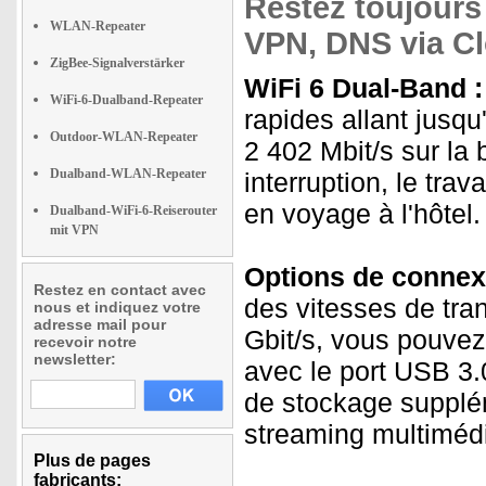
Restez toujours 
WLAN-Repeater
VPN, DNS via Cl
ZigBee-Signalverstärker
WiFi 6 Dual-Band :
WiFi-6-Dualband-Repeater
rapides allant jusqu
Outdoor-WLAN-Repeater
2 402 Mbit/s sur la
Dualband-WLAN-Repeater
interruption, le trav
en voyage à l'hôtel.
Dualband-WiFi-6-Reiserouter
mit VPN
Options de connexi
Restez en contact avec
des vitesses de tra
nous et indiquez votre
adresse mail pour
Gbit/s, vous pouvez 
recevoir notre
newsletter:
avec le port USB 3.
de stockage supplé
streaming multiméd
Plus de pages
fabricants: