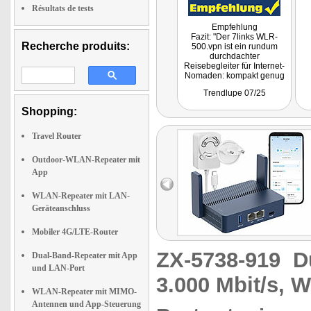
Résultats de tests
Empfehlung
Fazit: "Der 7links WLR-
Recherche produits:
500.vpn ist ein rundum
durchdachter
Reisebegleiter für Internet-
Nomaden: kompakt genug
für die Hosentasche, aber
Trendlupe 07/25
mit Features, die man von
Heim-Routern kennt.
Shopping:
Besonders positiv sind das
flotte Dual-Band-WLAN mit
WiFi 6, die umfangreichen
Travel Router
VPN-Optionen und die 2,5
Gigabit-LAN-Schnittstelle.
Outdoor-WLAN-Repeater mit
Schwächen gibt es nur im
App
Kleingedruckten: Die
Maximalgeschwindigkeit
nützt wenig, wenn das
WLAN-Repeater mit LAN-
Basisnetz langsam ist, und
Geräteanschluss
im absoluten Spitzenbetrieb
kann die Leistung etwas
schwanken."
Mobiler 4G/LTE-Router
ZX-5738-919
D
Dual-Band-Repeater mit App
und LAN-Port
3.000 Mbit/s, 
WLAN-Repeater mit MIMO-
Antennen und App-Steuerung