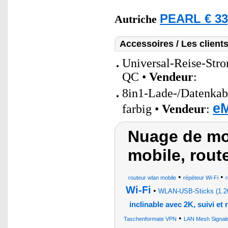
PEARL € 33
Autriche
Accessoires / Les client
Universal-Reise-Str
QC •
Vendeur
:
8in1-Lade-/Datenka
eM
farbig •
Vendeur
:
Nuage de mot
mobile, rout
•
•
routeur wlan mobile
répéteur Wi-Fi
r
Wi-Fi
•
WLAN-USB-Sticks (1.20
inclinable avec 2K, suivi e
•
Taschenformate VPN
LAN Mesh Signale