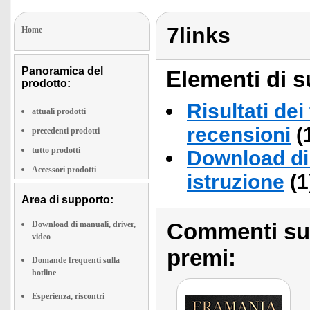
7links
Home
Panoramica del
Elementi di s
prodotto:
Risultati dei
attuali prodotti
recensioni
(
precedenti prodotti
tutto prodotti
Download di 
Accessori prodotti
istruzione
(1
Area di supporto:
Commenti sull
Download di manuali, driver,
video
premi:
Domande frequenti sulla
hotline
Esperienza, riscontri