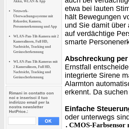
auch bei verdächti
Akku, WLAN & App
etwa bei lauten St
Netzwerk-
hält Bewegungen vo
Überwachungssysteme mit
Rekorder, Kamera,
und Sie damit über 
Personenerkennung und App
auf verdächtige Per
WLAN-Pan-Tilt-Kamera mit 2
smarte Personener
Kameralinsen, Full HD,
Nachtsicht, Tracking und
Geräuscherkennung
Abschreckung per 
WLAN-Pan-Tilt-Kameras mit
Ernstfall entscheid
2 Kameralinsen, Full HD,
Nachtsicht, Tracking und
integrierte Sirene 
Geräuscherkennung
Alarmton automatis
erkennt. Da suchen
Rimani in contatto con
noi e inserisci il tuo
indirizzo email per la
nostra newsletter
Einfache Steuerun
HotPrice.:
oder unterwegs sind 
CMOS-Farbsensor mi