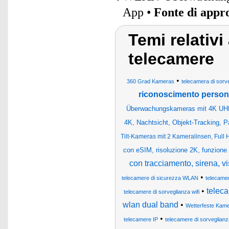
App •
Fonte di appr
Temi relativi
telecamere
•
360 Grad Kameras
telecamera di sorv
riconoscimento perso
Überwachungskameras mit 4K UHD
4K, Nachtsicht, Objekt-Tracking, Pa
Tilt-Kameras mit 2 Kameralinsen, Full
con eSIM, risoluzione 2K, funzione p
con tracciamento, sirena, v
•
telecamere di sicurezza WLAN
telecame
•
teleca
telecamere di sorveglianza wifi
wlan dual band
•
Wetterfeste Kam
•
telecamere IP
telecamere di sorveglianz