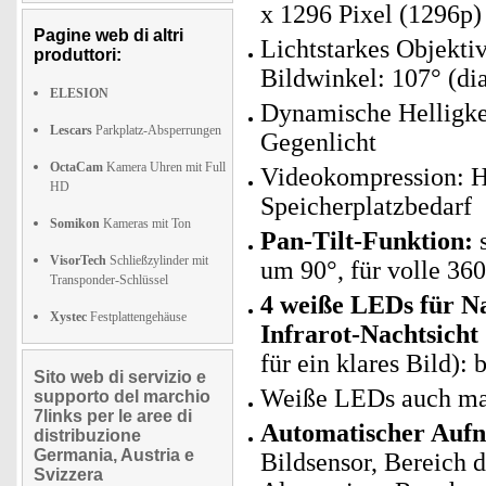
x 1296 Pixel (1296p)
Pagine web di altri
Lichtstarkes Objekti
produttori:
Bildwinkel: 107° (di
ELESION
Dynamische Helligke
Lescars
Parkplatz-Absperrungen
Gegenlicht
OctaCam
Kamera Uhren mit Full
Videokompression: H
HD
Speicherplatzbedarf
Somikon
Kameras mit Ton
Pan-Tilt-Funktion:
s
VisorTech
Schließzylinder mit
um 90°, für volle 36
Transponder-Schlüssel
4 weiße LEDs für Na
Xystec
Festplattengehäuse
Infrarot-Nachtsicht
für ein klares Bild):
Sito web di servizio e
Weiße LEDs auch man
supporto del marchio
7links per le aree di
Automatischer Aufn
distribuzione
Germania, Austria e
Bildsensor, Bereich 
Svizzera