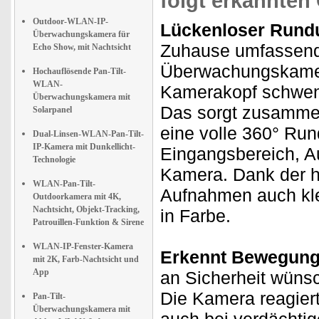
folgt erkannten
Outdoor-WLAN-IP-
Lückenloser Rundu
Überwachungskamera für
Zuhause umfassend
Echo Show, mit Nachtsicht
Überwachungskamera
Hochauflösende Pan-Tilt-
WLAN-
Kamerakopf schwenk
Überwachungskamera mit
Das sorgt zusammen
Solarpanel
eine volle 360° Ru
Dual-Linsen-WLAN-Pan-Tilt-
IP-Kamera mit Dunkellicht-
Eingangsbereich, Au
Technologie
Kamera. Dank der h
WLAN-Pan-Tilt-
Aufnahmen auch klei
Outdoorkamera mit 4K,
Nachtsicht, Objekt-Tracking,
in Farbe.
Patrouillen-Funktion & Sirene
WLAN-IP-Fenster-Kamera
Erkennt Bewegung
mit 2K, Farb-Nachtsicht und
App
an Sicherheit wüns
Die Kamera reagiert
Pan-Tilt-
Überwachungskamera mit