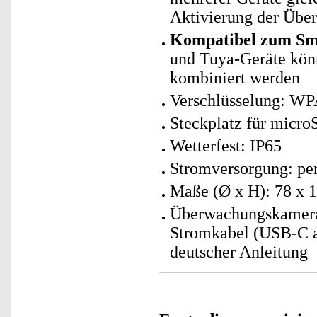
Aktivierung der Übe
Kompatibel zum Sma
und Tuya-Geräte kö
kombiniert werden
Verschlüsselung: W
Steckplatz für micro
Wetterfest: IP65
Stromversorgung: per
Maße (Ø x H): 78 x 
Überwachungskamera 
Stromkabel (USB-C a
deutscher Anleitung