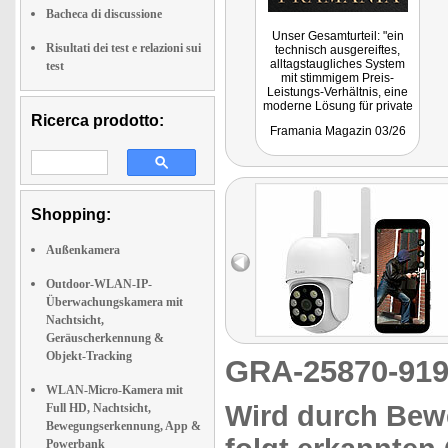
Bacheca di discussione
Unser Gesamturteil: "ein
Risultati dei test e relazioni sui
technisch ausgereiftes,
alltagstaugliches System
test
mit stimmigem Preis-
Leistungs-Verhältnis, eine
moderne Lösung für private
Ricerca prodotto:
Hausbesitzer, die Wert auf
Framania Magazin 03/26
verlässliche
Grundstücksüberwachung
legen."
Shopping:
Außenkamera
Outdoor-WLAN-IP-
Überwachungskamera mit
Nachtsicht,
Geräuscherkennung &
Objekt-Tracking
GRA-25870-9
WLAN-Micro-Kamera mit
Wird durch Bew
Full HD, Nachtsicht,
Bewegungserkennung, App &
Powerbank