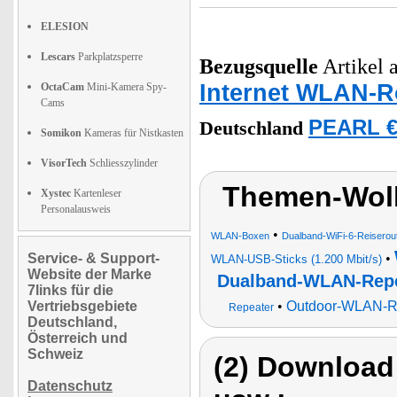
ELESION
Lescars
Parkplatzsperre
Bezugsquelle
Artikel a
Internet WLAN-R
OctaCam
Mini-Kamera Spy-
Cams
PEARL €
Deutschland
Somikon
Kameras für Nistkasten
VisorTech
Schliesszylinder
Themen-Wol
Xystec
Kartenleser
Personalausweis
•
WLAN-Boxen
Dualband-WiFi-6-Reiserou
Service- & Support-
•
WLAN-USB-Sticks (1.200 Mbit/s)
Website der Marke
Dualband-WLAN-Repe
7links für die
Vertriebsgebiete
•
Outdoor-WLAN-R
Repeater
Deutschland,
Österreich und
Schweiz
(2) Download
Datenschutz