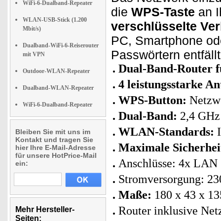
WiFi-6-Dualband-Repeater
die
WPS-Taste
an I
WLAN-USB-Stick (1.200
verschlüsselte Ve
Mbit/s)
PC, Smartphone ode
Dualband-WiFi-6-Reiserouter
Passwörtern entfällt
mit VPN
Dual-Band-Router f
Outdoor-WLAN-Repeater
4 leistungsstarke A
Dualband-WLAN-Repeater
WPS-Button:
Netzwe
WiFi-6-Dualband-Repeater
Dual-Band:
2,4 GHz 
WLAN-Standards:
I
Bleiben Sie mit uns im
Kontakt und tragen Sie
Maximale Sicherhei
hier Ihre E-Mail-Adresse
für unsere HotPrice-Mail
Anschlüsse: 4x LAN
ein:
Stromversorgung: 230
Maße:
180 x 43 x 13
Router inklusive Net
Mehr Hersteller-
Seiten: