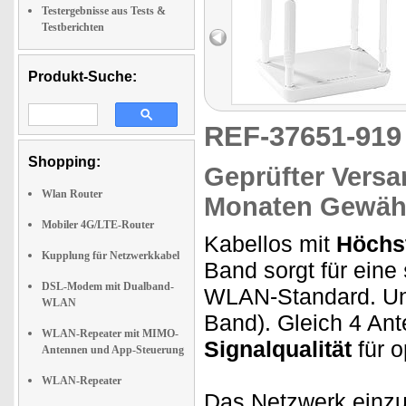
Testergebnisse aus Tests &
Testberichten
Produkt-Suche:
REF-37651-91
Shopping:
Geprüfter Versa
Wlan Router
Monaten Gewähr
Mobiler 4G/LTE-Router
Kabellos mit
Höchs
Kupplung für Netzwerkkabel
Band sorgt für eine
DSL-Modem mit Dualband-
WLAN-Standard. Und
WLAN
Band). Gleich 4 An
WLAN-Repeater mit MIMO-
Signalqualität
für 
Antennen und App-Steuerung
WLAN-Repeater
Das Netzwerk einzur