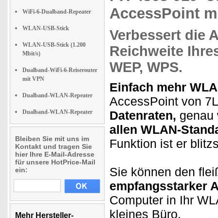
AccessPoint m
WiFi-6-Dualband-Repeater
WLAN-USB-Stick
Verbessert
die
A
WLAN-USB-Stick (1.200
Reichweite
Ihre
Mbit/s)
WEP,
WPS.
Dualband-WiFi-6-Reiserouter
mit VPN
Einfach mehr WLA
Dualband-WLAN-Repeater
AccessPoint von 7L
Dualband-WLAN-Repeater
Datenraten,
genau w
allen WLAN-Stand
Bleiben Sie mit uns im
Funktion ist er blitz
Kontakt und tragen Sie
hier Ihre E-Mail-Adresse
für unsere HotPrice-Mail
Sie können den flei
ein:
empfangsstarker 
Computer in Ihr WLA
kleines Büro.
Mehr Hersteller-