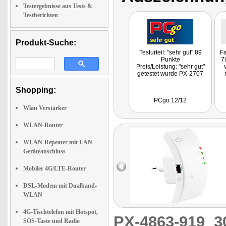
Testergebnisse aus Tests &
Testberichten
Produkt-Suche:
Testurteil: "sehr gut" 89
Fa
Punkte
7
Preis/Leistung: "sehr gut"
getestet wurde PX-2707
Shopping:
PCgo 12/12
Wlan Verstärker
WLAN-Router
WLAN-Repeater mit LAN-
Geräteanschluss
Mobiler 4G/LTE-Router
DSL-Modem mit Dualband-
WLAN
4G-Tischtelefon mit Hotspot,
PX-4863-919
3
SOS-Taste und Radio