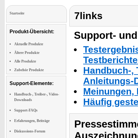
7links
Startseite
Produkt-Übersicht:
Support- und
Aktuelle Produkte
Testergebni
Ältere Produkte
Testbericht
Alle Produkte
Handbuch-, T
Zubehör Produkte
Anleitungs-
Support-Elemente:
Meinungen, 
Handbuch-, Treiber-, Video-
Häufig geste
Downloads
Support-FAQs
Pressestimme
Erfahrungen, Beiträge
Diskussions-Forum
Auszeichnun