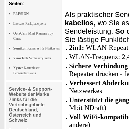
Seiten:
Als praktischer Se
ELESION
kabellos,
wo Sie es 
Lescars
Parkplatzsperre
Sendeleistung.
So 
OctaCam
Mini-Kamera Spy-
Sie lästige Funklöch
Cams
2in1:
WLAN-Repeater
Somikon
Kameras für Nistkasten
WLAN-Frequenz: 2,
VisorTech
Schliesszylinder
Sichere Verbindung
Xystec
Kartenleser
Repeater drücken - fe
Personalausweis
Verbessert Abdecku
Service- & Support-
Netzwerkes
Website der Marke
Unterstützt die gä
7links für die
Vertriebsgebiete
Mbit NDraft)
Deutschland,
Österreich und
Voll WiFi-kompatib
Schweiz
andere)