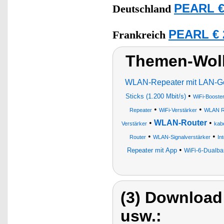
PEARL €
Deutschland
PEARL € 
Frankreich
Themen-Wol
WLAN-Repeater mit LAN-Ge
•
Sticks (1.200 Mbit/s)
WiFi-Booste
•
•
Repeater
WiFi-Verstärker
WLAN Re
•
WLAN-Router
•
Verstärker
kab
•
•
Router
WLAN-Signalverstärker
In
•
Repeater mit App
WiFi-6-Dualb
(3) Download
usw.: