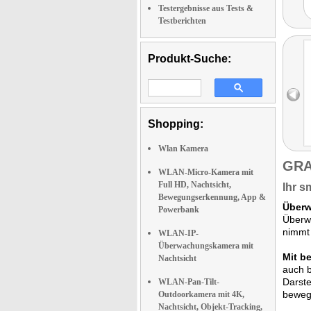
Testergebnisse aus Tests &
Testberichten
Produkt-Suche:
Shopping:
Wlan Kamera
GRA
WLAN-Micro-Kamera mit
Full HD, Nachtsicht,
Ihr s
Bewegungserkennung, App &
Überw
Powerbank
Überw
nimmt 
WLAN-IP-
Überwachungskamera mit
Mit b
Nachtsicht
auch b
Darste
WLAN-Pan-Tilt-
beweg
Outdoorkamera mit 4K,
Nachtsicht, Objekt-Tracking,