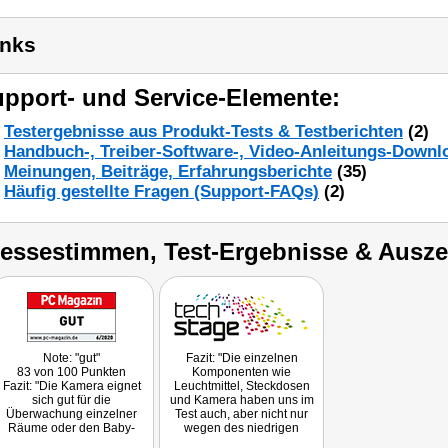
inks
pport- und Service-Elemente:
Testergebnisse aus Produkt-Tests & Testberichten
(2)
Handbuch-, Treiber-Software-, Video-Anleitungs-Downl
Meinungen, Beiträge, Erfahrungsberichte
(35)
Häufig gestellte Fragen (Support-FAQs)
(2)
ressestimmen, Test-Ergebnisse & Ausz
Note: "gut"
Fazit: "Die einzelnen
83 von 100 Punkten
Komponenten wie
Fazit: "Die Kamera eignet
Leuchtmittel, Steckdosen
sich gut für die
und Kamera haben uns im
Überwachung einzelner
Test auch, aber nicht nur
Räume oder den Baby-
wegen des niedrigen
Schlaft bei Abwesenheit
Preises, voll überzeugt."