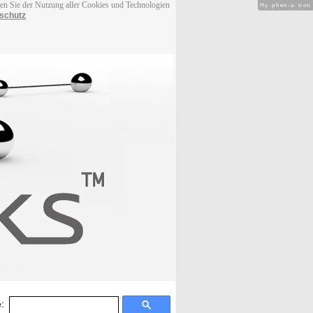
men Sie der Nutzung aller Cookies und Technologien
Hy-phen-a-tion
schutz
: