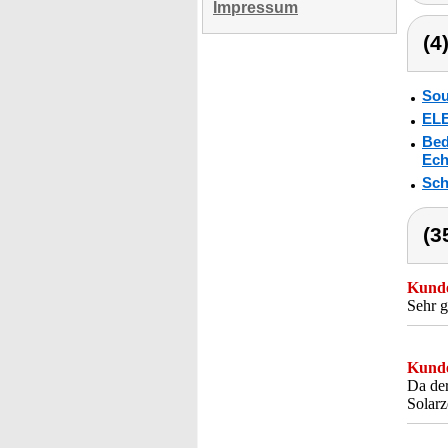
Impressum
(4
Sou
ELE
Bed
Ech
Sch
(3
Kunde
Sehr g
Kunde
Da der
Solarz