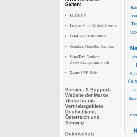
Seiten:
Bab
ELESION
Ba
Tr
Lescars
Funk-Rückfahrkameras
VO
OctaCam
Armbanduhren
Somikon
Modellbau Kameras
Na
VisorTech
Outdoor-
dr
Überwachungskamera-Sets
Xystec
USB-Hubs
Patr
Out
Service- & Support-
IP
Website der Marke
Baby
7links für die
Vertriebsgebiete
Deutschland,
Übe
Österreich und
Schweiz
H
Datenschutz