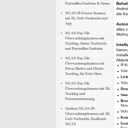
Behalt
Patrouillen-Funktion & Sirene
Androi
WLAN-IP-Fenster-Kamera
die Ka
mit 2K, Farb-Nachtsicht und
App
Autom
alles 
WLAN-Pan-Tilt-
Wohnzi
Überwachungskamera mit
Tracking, Sirene, Nachtsicht
Intel
und Patrouillen-Funktion
hierzu
instal
WLAN-Pan-Tilt-
Ablen
Überwachungskamera mit
IP-K
Privat-Modus und Objekt-
Vide
Tracking, für Echo Show
Lich
Vide
WLAN-Pan-Tilt-
Überwachungskamera mit 2K,
Dyna
Tracking und
Smar
Personenerkennung
Bewe
Men
Outdoor-WLAN-IP-
WiFi
Überwachungskamera mit 2K,
Komp
Farb-Nachtsicht, Dualband-
Grat
WLAN
Bena