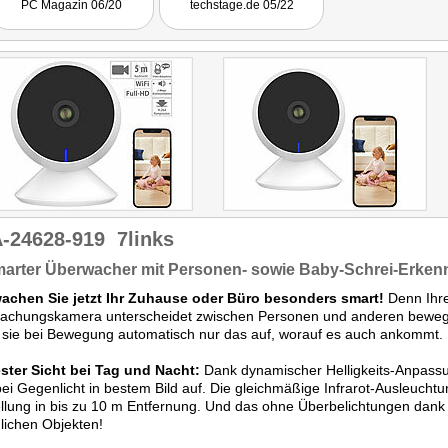
PC Magazin 06/20
techstage.de 05/22
über Push-Nachricht auf
das Handy und HD-Video-
Clips auf eine
Speicherkarte."
-24628-919
7links
marter Überwacher mit Personen- sowie Baby-Schrei-Erken
achen Sie jetzt Ihr Zuhause oder Büro besonders smart!
Denn Ihr
achungskamera unterscheidet zwischen Personen und anderen beweglic
sie bei Bewegung automatisch nur das auf, worauf es auch ankommt.
ester Sicht bei Tag und Nacht:
Dank dynamischer Helligkeits-Anpassu
ei Gegenlicht in bestem Bild auf. Die gleichmäßige Infrarot-Ausleuchtun
llung in bis zu 10 m Entfernung. Und das ohne Überbelichtungen dan
lichen Objekten!