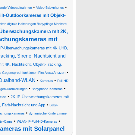
•
•
ösende Videoaufnahmen
Video-Babyphones
lt-Outdoorkameras mit Objekt-
iten digitale Halterungen Babypflege Monitore
-Überwachungskamera mit 2K,
chungskameras mit
P-Überwachungskameras mit 4K UHD,
cking, Sirene, Nachtsicht und
t 4K, Nachtsicht, Objekt-Tracking,
•
e Gegensprechfunktionen Fire Alexa Amazon
, Dualband-WLAN
•
•
Kameras
Full-HD-
•
•
en Alarmierungen
Babyphone-Kameras
•
2K-IP-Überwachungskameras mit
tart
•
 Farb-Nachtsicht und App
Baby-
•
wachungskameras
dynamische Kinderzimmer
•
•
ity-Cams
WLAN-IP-Full-HD-Kameras
ameras mit Solarpanel