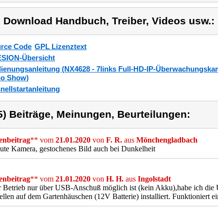
) Download Handbuch, Treiber, Videos usw.:
rce Code
GPL Lizenztext
SION-Übersicht
ienungsanleitung (NX4628 - 7links Full-HD-IP-Überwachungskam
o Show)
nellstartanleitung
5) Beiträge, Meinungen, Beurteilungen:
nbeitrag
** vom
21.01.2020
von
F. R.
aus
Mönchengladbach
ute Kamera, gestochenes Bild auch bei Dunkelheit
nbeitrag
** vom
21.01.2020
von
H. H.
aus
Ingolstadt
 Betrieb nur über USB-Anschuß möglich ist (kein Akku),habe ich die
ellen auf dem Gartenhäuschen (12V Batterie) installiert. Funktioniert e