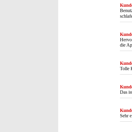
Kunde
Benutz
schlaf
Kunde
Hervor
die Ap
Kunde
Tolle 
Kunde
Das is
Kunde
Sehr 