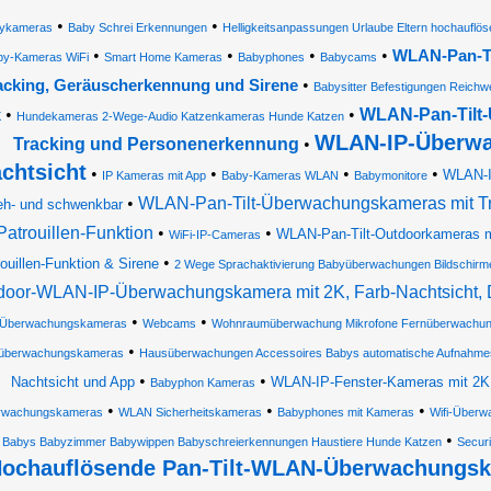
•
•
ykameras
Baby Schrei Erkennungen
Helligkeitsanpassungen Urlaube Eltern hochaufl
•
•
•
•
WLAN-Pan-Ti
by-Kameras WiFi
Smart Home Kameras
Babyphones
Babycams
•
acking, Geräuscherkennung und Sirene
Babysitter Befestigungen Reichwe
•
•
WLAN-Pan-Tilt
X
Hundekameras 2-Wege-Audio Katzenkameras Hunde Katzen
WLAN-IP-Überwa
Tracking und Personenerkennung
•
chtsicht
•
•
•
•
WLAN-I
IP Kameras mit App
Baby-Kameras WLAN
Babymonitore
•
WLAN-Pan-Tilt-Überwachungskameras mit Tra
eh- und schwenkbar
Patrouillen-Funktion
•
•
WLAN-Pan-Tilt-Outdoorkameras mi
WiFi-IP-Cameras
•
ouillen-Funktion & Sirene
2 Wege Sprachaktivierung Babyüberwachungen Bildschirm
door-WLAN-IP-Überwachungskamera mit 2K, Farb-Nachtsicht
•
•
-Überwachungskameras
Webcams
Wohnraumüberwachung Mikrofone Fernüberwachung
•
überwachungskameras
Hausüberwachungen Accessoires Babys automatische Aufnahmes
•
•
Nachtsicht und App
WLAN-IP-Fenster-Kameras mit 2K,
Babyphon Kameras
•
•
•
rwachungskameras
WLAN Sicherheitskameras
Babyphones mit Kameras
Wifi-Über
•
Babys Babyzimmer Babywippen Babyschreierkennungen Haustiere Hunde Katzen
Secur
ochauflösende Pan-Tilt-WLAN-Überwachungsk