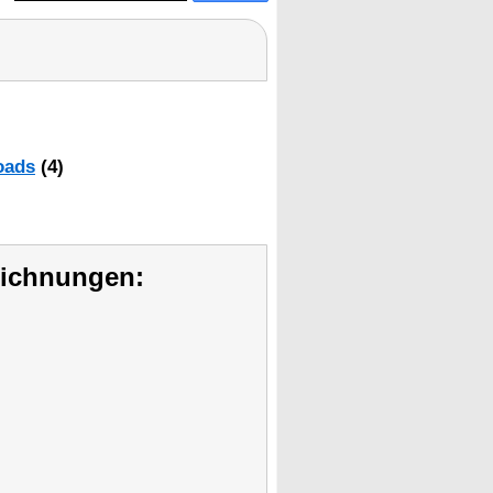
oads
(4)
eichnungen: