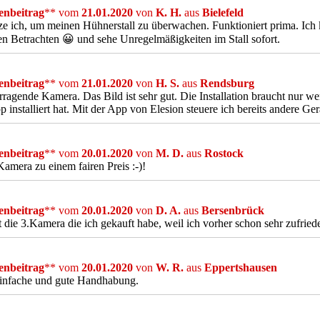
nbeitrag
** vom
21.01.2020
von
K. H.
aus
Bielefeld
e ich, um meinen Hühnerstall zu überwachen. Funktioniert prima. Ich
en Betrachten 😀 und sehe Unregelmäßigkeiten im Stall sofort.
nbeitrag
** vom
21.01.2020
von
H. S.
aus
Rendsburg
ragende Kamera. Das Bild ist sehr gut. Die Installation braucht nur 
p installiert hat. Mit der App von Elesion steuere ich bereits andere Ge
nbeitrag
** vom
20.01.2020
von
M. D.
aus
Rostock
Kamera zu einem fairen Preis :-)!
nbeitrag
** vom
20.01.2020
von
D. A.
aus
Bersenbrück
t die 3.Kamera die ich gekauft habe, weil ich vorher schon sehr zufried
nbeitrag
** vom
20.01.2020
von
W. R.
aus
Eppertshausen
einfache und gute Handhabung.