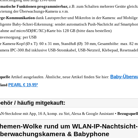
matische Funktionen programmierbar,
z.B. zum Schalten mehrerer Geräte gleichz
vierung der Überwachungs-Kamera u.v.m.
ege-Kommunikation
dank Lautsprecher und Mikrofon in der Kamera: auf Mobilgerä
lligente Baby-Schrei-Erkennung: sendet automatisch Push-Nachricht auf Smartphone
ahme auf microSD(HC/XC)-Karte bis 128 GB (bitte dazu bestellen)
mversorgung: per USB
 Kamera-Kopf (Ø x T): 60 x 31 mm, Standfuß (Ø): 59 mm, Gesamthöhe: max. 82 m
amera IPC-300.fhd inklusive USB-Stromkabel, USB-Netzteil, Klebepad, Resetnadel
Baby-Überw
quelle
Artikel ausgelaufen. Ähnliche, neue Artikel finden Sie hier:
PEARL € 19,95*
hland
ehör / häufig mitgekauft:
-Steckdose mit App, 16 A, komp. zu Siri, Alexa & Google Assistant •
Bezugsquel
hemen-Wolke rund um WLAN-IP-Nachtsicht-
berwachungskamera & Babyphone