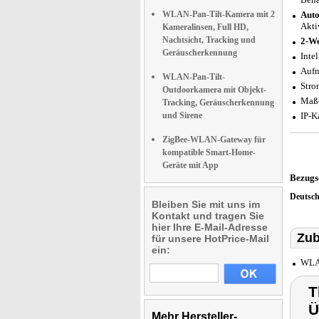
WLAN-Pan-Tilt-Kamera mit 2
Auto
Akti
Kameralinsen, Full HD,
Nachtsicht, Tracking und
2-W
Geräuscherkennung
Inte
Aufn
WLAN-Pan-Tilt-
Stro
Outdoorkamera mit Objekt-
Maße
Tracking, Geräuscherkennung
und Sirene
IP-K
ZigBee-WLAN-Gateway für
kompatible Smart-Home-
Geräte mit App
Bezugs
Deutsc
Bleiben Sie mit uns im
Kontakt und tragen Sie
hier Ihre E-Mail-Adresse
Zub
für unsere HotPrice-Mail
ein:
WLAN
T
Ü
Mehr Hersteller-