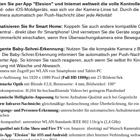
en Sie per App "Elesion" und Internet weltweit die volle Kontrolle
d- oder iOS-Mobilgeräts, was sich vor der Kamera-Linse tut. Durch di
mera automatisch per Push-Nachricht über jede Aktivität!
atisieren Sie Ihr Smart Home:
Koppeln Sie auch andere kompatible G
zentral - direkt über Ihr Smartphone! Und vernetzen Sie die Geräte sog
mmerlicht einschalten, wenn Ihre Überwachungskamera eine Bewegung
ligente Baby-Schrei-Erkennung:
Nutzen Sie die kompakte Kamera z.B
. Die Baby-Schrei-Erkennung informiert Sie automatisch per Push-Nac
lierter App. So können Sie rasch reagieren, auch wenn Sie selbst Ihr Ki
kung mit Wäsche und Abwasch.
amera mit Zugriff per WLAN von Smartphone und Tablet-PC
o-Auflösung: bis 1920 x 1080 Pixel (
Full HD 1080p
) mit 25 Bildern/Sek.
tstarke Optik
mit Blende f/2,0, Brennweite: 4 mm, Bildwinkel: 100°
okompression: H.264 für hochauflösende Videos bei geringem Platzbedarf
mische Helligkeits-Anpassung
für beste Aufnahme-Qualität auch bei Gegenlicht
te Infrarot-Nachtsicht:
gleichmäßige Ausleuchtung ohne Überbelichtung, für ein k
gungs- und Personen-Erkennung:
unterscheidet für automatischen Aufnahmestar
schen
-kompatibel: unterstützt WLAN-Standards IEEE 802.11b/g/n (2,4 GHz)
atibel mit Echo Show und Fire TV
von Amazon: überträgt auf Wunsch Kamerabil
is-App "Elesion" für iOS und Android:
informiert über Internet-Verbindung welt
chrichtigung und zeigt Live-Bild