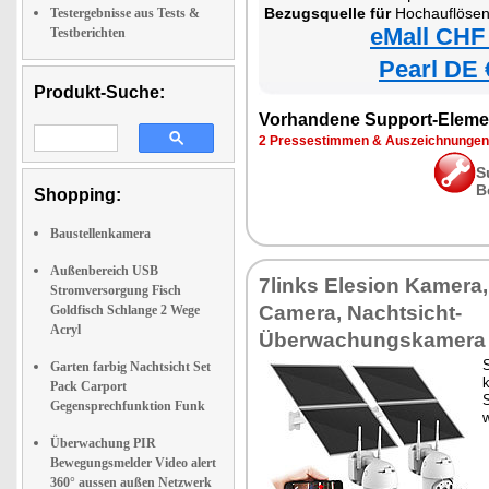
Bezugsquelle für
Hochauflösende Pan-Tilt-WLAN-Ü
Testergebnisse aus Tests &
eMall CHF
Testberichten
Pearl DE 
Produkt-Suche:
Vorhandene Support-Eleme
2 Pressestimmen & Auszeichnungen
S
B
Shopping:
Baustellenkamera
Außenbereich USB
7links Elesion Kamera,
Stromversorgung Fisch
Camera, Nachtsicht-
Goldfisch Schlange 2 Wege
Acryl
Überwachungskamera
Garten farbig Nachtsicht Set
k
Pack Carport
Gegensprechfunktion Funk
w
Überwachung PIR
Bewegungsmelder Video alert
360° aussen außen Netzwerk