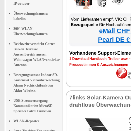
IP outdoor
Überwachungskamera
kabellos
Vom Lieferanten empf. VK: CH
Bezugsquelle für
Hochauflösende Pan-Tilt-WLAN-Ü
360°-WLAN-
eMall CHF
Überwachungskamera
Pearl DE €
Reichweite verstärkt Garten
Balkon Terrasse
Vorhandene Support-Eleme
Aussenbereich aussen
1 Download Handbuch, Treiber usw.
Wohnwagen WLANverstärker
Pressestimmen & Auszeichnungen
Antenna
S
Bewegungssensor Indoor SD-
B
Kartenslot Videoüberwachung
Alarm Nachtsichtfunktion
Akku Wireless
7links Solar-Kamera O
USB Stromversorgung
drahtlose Überwachu
Kommunikation MicroSD
Speicher Patrol Funktion
G
WLAN-Repeater
z