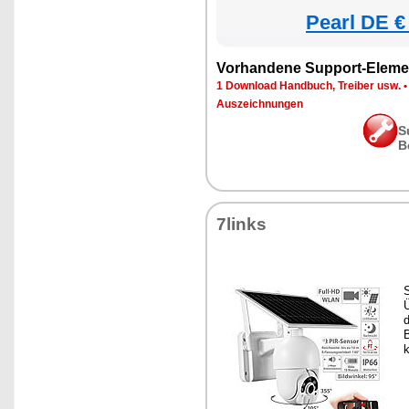
Pearl DE €
Vorhandene Support-Eleme
1 Download Handbuch, Treiber usw.
Auszeichnungen
S
B
7links
S
B
k