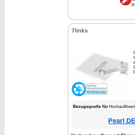
B
7links
G
z
Bezugsquelle für
Hochauflösende Pan-Tilt-WLAN-Ü
Pearl DE