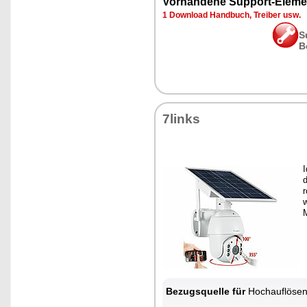
Vorhandene Support-Eleme
1 Download Handbuch, Treiber usw.
S
B
7links
I
Bezugsquelle für
Hochauflösende Pan-Tilt-WLAN-Ü