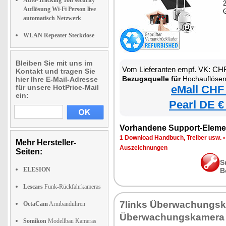
Auto-Tracking Ton security
Auflösung Wi-Fi Person live
automatisch Netzwerk
WLAN Repeater Steckdose
Bleiben Sie mit uns im
Vom Lieferanten empf. VK: CH
Kontakt und tragen Sie
Bezugsquelle für
Hochauflösende Pan-Tilt-WLAN-Ü
hier Ihre E-Mail-Adresse
für unsere HotPrice-Mail
eMall CHF
ein:
Pearl DE €
Vorhandene Support-Eleme
1 Download Handbuch, Treiber usw.
Mehr Hersteller-
Auszeichnungen
Seiten:
S
ELESION
B
Lescars
Funk-Rückfahrkameras
7links Überwachungs
OctaCam
Armbanduhren
Überwachungskamera 
Somikon
Modellbau Kameras