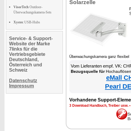
Solarzelle
VisorTech
Outdoor-
P
Überwachungskamera-Sets
S
Xystec
USB-Hubs
Service- & Support-
Website der Marke
7links für die
Vertriebsgebiete
Überwachungskamera ganz flexibel
Deutschland,
Österreich und
Vom Lieferanten empf. VK: CH
Schweiz
Bezugsquelle für
Hochauflösende Pan-Tilt-WLAN-Ü
eMall C
Datenschutz
Pearl DE
Impressum
Vorhandene Support-Eleme
3 Download Handbuch, Treiber usw.
S
B