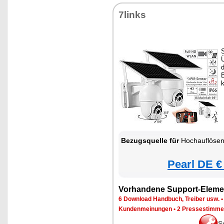
7links
S
B
k
Bezugsquelle für
Hochauflösende Pan-Tilt-WLAN-Ü
Pearl DE €
Vorhandene Support-Eleme
6 Download Handbuch, Treiber usw.
Kundenmeinungen
•
2 Pressestimme
S