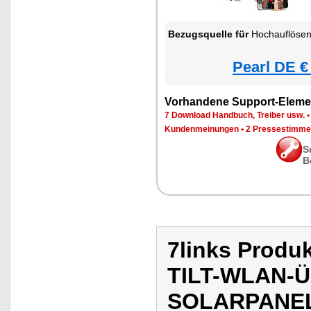
Bezugsquelle für
Hochauflösende Pan-Tilt-WLAN-Ü
Pearl DE €
Vorhandene Support-Eleme
7 Download Handbuch, Treiber usw.
Kundenmeinungen
•
2 Pressestimme
S
B
7links Prod
TILT-WLAN
SOLARPANE