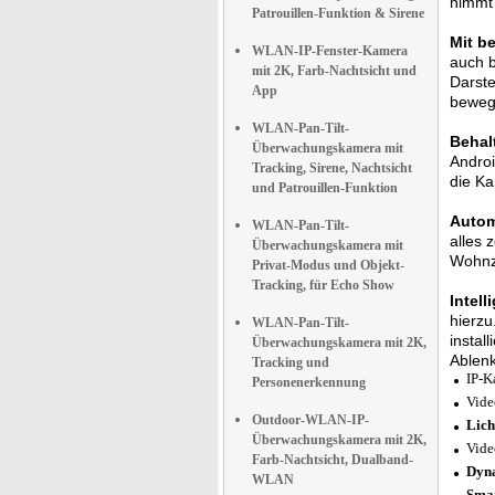
nimmt 
Patrouillen-Funktion & Sirene
Mit b
WLAN-IP-Fenster-Kamera
auch b
mit 2K, Farb-Nachtsicht und
Darste
App
beweg
WLAN-Pan-Tilt-
Behal
Überwachungskamera mit
Androi
Tracking, Sirene, Nachtsicht
die Ka
und Patrouillen-Funktion
Autom
WLAN-Pan-Tilt-
alles 
Überwachungskamera mit
Wohnzi
Privat-Modus und Objekt-
Tracking, für Echo Show
Intel
hierzu
WLAN-Pan-Tilt-
instal
Überwachungskamera mit 2K,
Ablen
Tracking und
IP-K
Personenerkennung
Vide
Outdoor-WLAN-IP-
Lich
Überwachungskamera mit 2K,
Vide
Farb-Nachtsicht, Dualband-
Dyna
WLAN
Smar