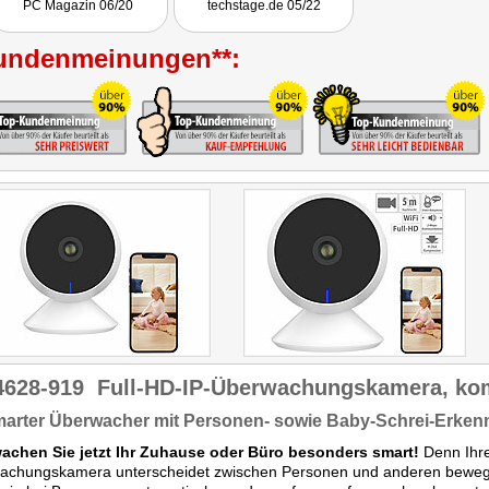
PC Magazin 06/20
techstage.de 05/22
über Push-Nachricht auf
das Handy und HD-Video-
Clips auf eine
undenmeinungen**:
Speicherkarte."
4628-919
Full-HD-IP-Überwachungskamera, ko
marter Überwacher mit Personen- sowie Baby-Schrei-Erken
achen Sie jetzt Ihr Zuhause oder Büro besonders smart!
Denn Ihr
achungskamera unterscheidet zwischen Personen und anderen beweglic