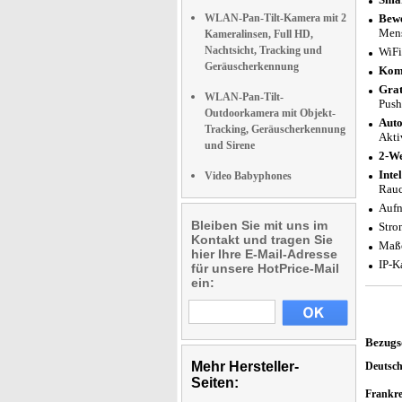
WLAN-Pan-Tilt-Kamera mit 2
Bewe
Men
Kameralinsen, Full HD,
Nachtsicht, Tracking und
WiFi
Geräuscherkennung
Komp
Grat
WLAN-Pan-Tilt-
Push
Outdoorkamera mit Objekt-
Auto
Tracking, Geräuscherkennung
Akti
und Sirene
2-W
Inte
Video Babyphones
Rauc
Aufn
Bleiben Sie mit uns im
Stro
Kontakt und tragen Sie
Maße
hier Ihre E-Mail-Adresse
IP-K
für unsere HotPrice-Mail
ein:
Bezugs
Mehr Hersteller-
Deutsc
Seiten:
Frankr