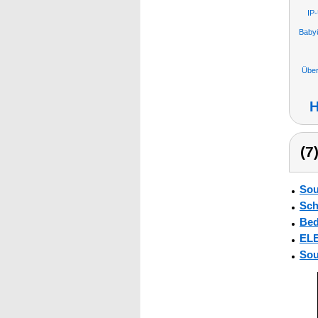
IP
Baby
Übe
H
(7
Sou
Sch
Bed
ELE
Sou