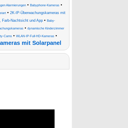
•
•
en Alarmierungen
Babyphone-Kameras
•
2K-IP-Überwachungskameras mit
tart
•
 Farb-Nachtsicht und App
Baby-
•
wachungskameras
dynamische Kinderzimmer
•
•
ity-Cams
WLAN-IP-Full-HD-Kameras
ameras mit Solarpanel