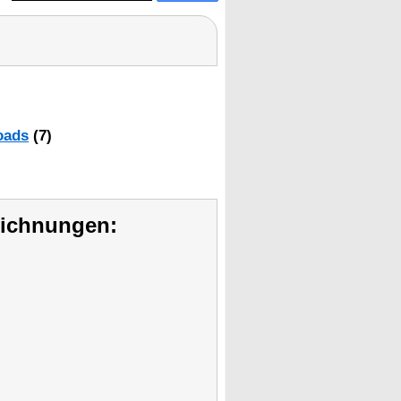
oads
(7)
eichnungen: