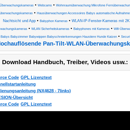
•
•
-Überwachungskameras
Webcams
Wohnraumüberwachung Mikrofone Fernüberwachung
•
überwachungskameras
Hausüberwachungen Accessoires Babys automatische Aufnahmes
•
•
Nachtsicht und App
WLAN-IP-Fenster-Kameras mit 2K,
Babyphon Kameras
•
•
•
rwachungskameras
WLAN Sicherheitskameras
Babyphones mit Kameras
Wifi-Über
•
Babys Babyzimmer Babywippen Babyschreierkennungen Haustiere Hunde Katzen
Secur
ochauflösende Pan-Tilt-WLAN-Überwachungsk
) Download Handbuch, Treiber, Videos usw.:
rce Code
GPL Lizenztext
nellstartanleitung
ienungsanleitung (NX4628 - 7links)
SION-Übersicht
rce Code
GPL Lizenztext