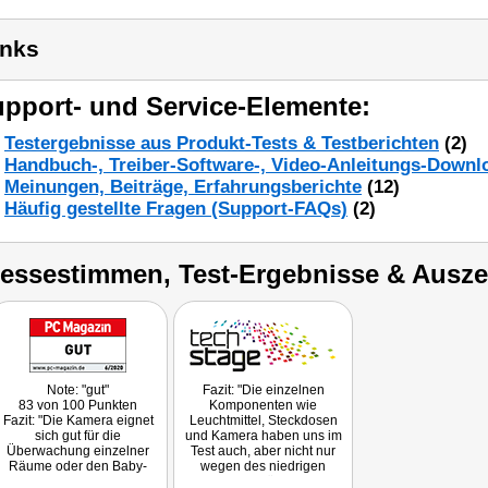
inks
pport- und Service-Elemente:
Testergebnisse aus Produkt-Tests & Testberichten
(2)
Handbuch-, Treiber-Software-, Video-Anleitungs-Downl
Meinungen, Beiträge, Erfahrungsberichte
(12)
Häufig gestellte Fragen (Support-FAQs)
(2)
ressestimmen, Test-Ergebnisse & Ausz
Note: "gut"
Fazit: "Die einzelnen
83 von 100 Punkten
Komponenten wie
Fazit: "Die Kamera eignet
Leuchtmittel, Steckdosen
sich gut für die
und Kamera haben uns im
Überwachung einzelner
Test auch, aber nicht nur
Räume oder den Baby-
wegen des niedrigen
Schlaft bei Abwesenheit
Preises, voll überzeugt."