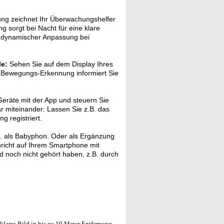
ng zeichnet Ihr Überwachungshelfer
g sorgt bei Nacht für eine klare
k dynamischer Anpassung bei
le:
Sehen Sie auf dem Display Ihres
e Bewegungs-Erkennung informiert Sie
eräte mit der App und steuern Sie
ar miteinander: Lassen Sie z.B. das
 registriert.
. als Babyphon. Oder als Ergänzung
hricht auf Ihrem Smartphone mit
nd noch nicht gehört haben, z.B. durch
lares Bild in bis zu 10 Meter Entfernung