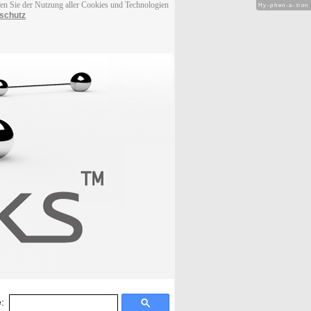
men Sie der Nutzung aller Cookies und Technologien
Hy-phen-a-tion
schutz
: