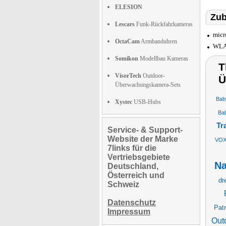
ELESION
Zub
Lescars
Funk-Rückfahrkameras
micr
OctaCam
Armbanduhren
WLAN
Somikon
Modellbau Kameras
T
VisorTech
Outdoor-
Ü
Überwachungskamera-Sets
Bab
Xystec
USB-Hubs
Ba
Tr
Service- & Support-
Website der Marke
VO
7links für die
Vertriebsgebiete
Na
Deutschland,
Österreich und
dr
Schweiz
Datenschutz
Patr
Impressum
Out