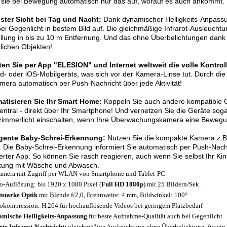
sie bei Bewegung automatisch nur das auf, worauf es auch ankommt.
ester Sicht bei Tag und Nacht:
Dank dynamischer Helligkeits-Anpassu
ei Gegenlicht in bestem Bild auf. Die gleichmäßige Infrarot-Ausleuchtun
llung in bis zu 10 m Entfernung. Und das ohne Überbelichtungen dan
lichen Objekten!
ten Sie per App "ELESION" und Internet weltweit die volle Kontrol
d- oder iOS-Mobilgeräts, was sich vor der Kamera-Linse tut. Durch di
mera automatisch per Push-Nachricht über jede Aktivität!
atisieren Sie Ihr Smart Home:
Koppeln Sie auch andere kompatible G
zentral - direkt über Ihr Smartphone! Und vernetzen Sie die Geräte sog
mmerlicht einschalten, wenn Ihre Überwachungskamera eine Bewegung
ligente Baby-Schrei-Erkennung:
Nutzen Sie die kompakte Kamera z.B
. Die Baby-Schrei-Erkennung informiert Sie automatisch per Push-Nac
lierter App. So können Sie rasch reagieren, auch wenn Sie selbst Ihr Ki
kung mit Wäsche und Abwasch.
amera mit Zugriff per WLAN von Smartphone und Tablet-PC
o-Auflösung: bis 1920 x 1080 Pixel (
Full HD 1080p
) mit 25 Bildern/Sek.
tstarke Optik
mit Blende f/2,0, Brennweite: 4 mm, Bildwinkel: 100°
okompression: H.264 für hochauflösende Videos bei geringem Platzbedarf
mische Helligkeits-Anpassung
für beste Aufnahme-Qualität auch bei Gegenlicht
te Infrarot-Nachtsicht:
gleichmäßige Ausleuchtung ohne Überbelichtung, für ein k