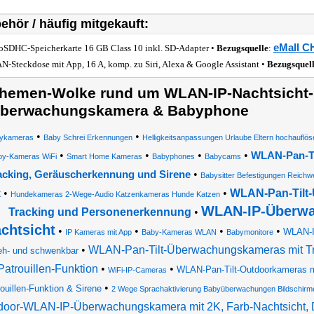
ehör / häufig mitgekauft:
eMall C
oSDHC-Speicherkarte 16 GB Class 10 inkl. SD-Adapter •
Bezugsquelle
:
-Steckdose mit App, 16 A, komp. zu Siri, Alexa & Google Assistant •
Bezugsquel
hemen-Wolke rund um WLAN-IP-Nachtsicht-
berwachungskamera & Babyphone
•
•
ykameras
Baby Schrei Erkennungen
Helligkeitsanpassungen Urlaube Eltern hochaufl
•
•
•
•
WLAN-Pan-Ti
by-Kameras WiFi
Smart Home Kameras
Babyphones
Babycams
•
acking, Geräuscherkennung und Sirene
Babysitter Befestigungen Reichwe
•
•
WLAN-Pan-Tilt
X
Hundekameras 2-Wege-Audio Katzenkameras Hunde Katzen
WLAN-IP-Überwa
Tracking und Personenerkennung
•
chtsicht
•
•
•
•
WLAN-I
IP Kameras mit App
Baby-Kameras WLAN
Babymonitore
•
WLAN-Pan-Tilt-Überwachungskameras mit Tra
eh- und schwenkbar
Patrouillen-Funktion
•
•
WLAN-Pan-Tilt-Outdoorkameras mi
WiFi-IP-Cameras
•
ouillen-Funktion & Sirene
2 Wege Sprachaktivierung Babyüberwachungen Bildschirm
door-WLAN-IP-Überwachungskamera mit 2K, Farb-Nachtsicht