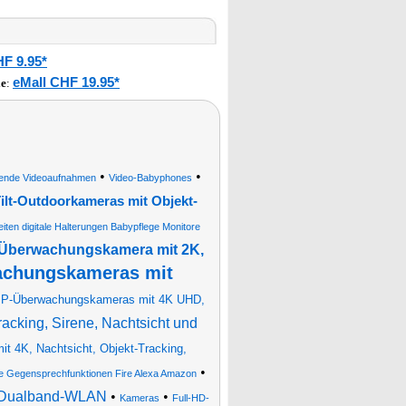
HF 9.95*
eMall CHF 19.95*
le
:
•
•
ösende Videoaufnahmen
Video-Babyphones
lt-Outdoorkameras mit Objekt-
iten digitale Halterungen Babypflege Monitore
-Überwachungskamera mit 2K,
chungskameras mit
P-Überwachungskameras mit 4K UHD,
cking, Sirene, Nachtsicht und
t 4K, Nachtsicht, Objekt-Tracking,
•
e Gegensprechfunktionen Fire Alexa Amazon
, Dualband-WLAN
•
•
Kameras
Full-HD-