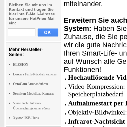
miteinander.
Bleiben Sie mit uns im
Kontakt und tragen Sie
hier Ihre E-Mail-Adresse
für unsere HotPrice-Mail
Erweitern Sie auch
ein:
System:
Haben Sie 
Zuhause, die Sie p
wir die gute Nachri
Mehr Hersteller-
Ihren Smart-Life- u
Seiten:
auf Wunsch alle Ge
ELESION
Funktionen!
Lescars
Funk-Rückfahrkameras
Hochauflösende Vid
OctaCam
Armbanduhren
Video-Kompression: 
Speicherplatzbedarf
Somikon
Modellbau Kameras
Aufnahmestart per
VisorTech
Outdoor-
Überwachungskamera-Sets
Objektiv-Bildwinkel:
Xystec
USB-Hubs
Infrarot-Nachtsicht