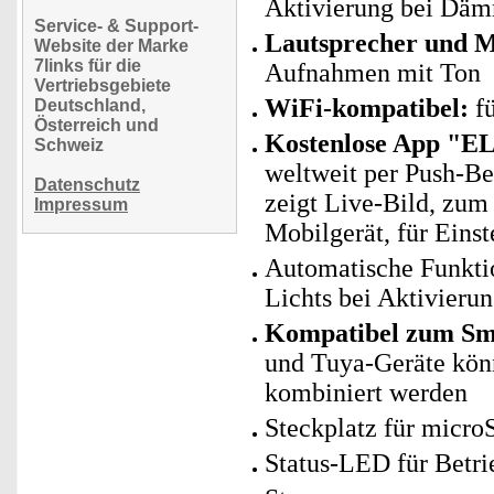
Aktivierung bei Däm
Service- & Support-
Lautsprecher und 
Website der Marke
7links für die
Aufnahmen mit Ton
Vertriebsgebiete
WiFi-kompatibel:
fü
Deutschland,
Österreich und
Kostenlose App "E
Schweiz
weltweit per Push-B
Datenschutz
zeigt Live-Bild, zu
Impressum
Mobilgerät, für Eins
Automatische Funkti
Lichts bei Aktivieru
Kompatibel zum Sma
und Tuya-Geräte kö
kombiniert werden
Steckplatz für micro
Status-LED für Betri