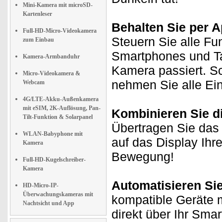
Mini-Kamera mit microSD-
Kartenleser
Behalten Sie per A
Full-HD-Micro-Videokamera
Steuern Sie alle Fu
zum Einbau
Smartphones und Ta
Kamera-Armbanduhr
Kamera passiert. S
Micro-Videokamera &
nehmen Sie alle Ei
Webcam
4G/LTE-Akku-Außenkamera
mit eSIM, 2K-Auflösung, Pan-
Kombinieren Sie d
Tilt-Funktion & Solarpanel
Übertragen Sie das
WLAN-Babyphone mit
auf das Display Ihr
Kamera
Bewegung!
Full-HD-Kugelschreiber-
Kamera
Automatisieren Si
HD-Micro-IP-
Überwachungskameras mit
kompatible Geräte m
Nachtsicht und App
direkt über Ihr Sma