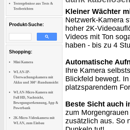
Testergebnisse aus Tests &
Testberichten
Kleiner Wächter m
Netzwerk-Kamera st
Produkt-Suche:
hoher 2K-Videoauf
Videos mit Ton soga
haben - bis zu 4 S
Shopping:
Automatische Auf
Mini Kamera
Ihre Kamera selbsts
WLAN-IP-
Blickfeld bewegt. I
Überwachungskamera mit
Akku und 360°-Rundumsicht
platzsparendem Fo
WLAN-Micro-Kamera mit
Full HD, Nachtsicht,
Beste Sicht auch i
Bewegungserkennung, App &
Powerbank
zum Morgengrauen l
2K-Micro-Videokamera mit
zusätzlich aus. So 
WLAN, zum Einbau
Dunkeln tut!