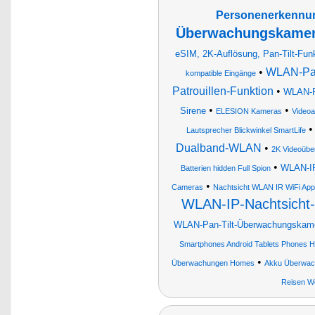
Personenerkennu
Überwachungskamera
eSIM, 2K-Auflösung, Pan-Tilt-Funk
•
WLAN-Pan-
kompatible Eingänge
Patrouillen-Funktion
•
WLAN-Pa
•
•
Sirene
ELESION Kameras
Videoa
Lautsprecher Blickwinkel SmartLife
Dualband-WLAN
•
2K Videoüb
•
WLAN-IP
Batterien hidden Full Spion
•
Cameras
Nachtsicht WLAN IR WiFi App
WLAN-IP-Nachtsicht
WLAN-Pan-Tilt-Überwachungskamer
Smartphones Android Tablets Phones H
•
Überwachungen Homes
Akku Überwa
Reisen W