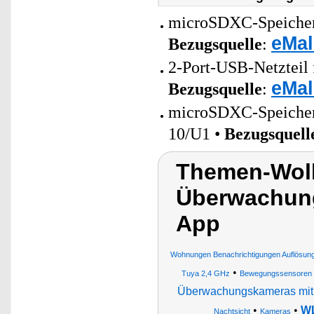
microSDXC-Speicherk
eMal
Bezugsquelle
:
2-Port-USB-Netzteil 
eMal
Bezugsquelle
:
microSDXC-Speicherk
10/U1 •
Bezugsquell
Themen-Wolk
Überwachung
App
Wohnungen Benachrichtigungen Auflösun
•
Tuya 2,4 GHz
Bewegungssensoren S
Überwachungskameras mit
•
•
WL
Nachtsicht
Kameras