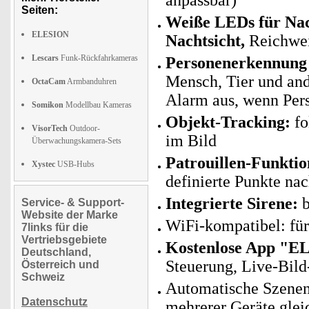
anpassbar)
Seiten:
Weiße LEDs für Nach
ELESION
Nachtsicht,
Reichwei
Lescars
Funk-Rückfahrkameras
Personenerkennung 
Mensch, Tier und and
OctaCam
Armbanduhren
Alarm aus, wenn Per
Somikon
Modellbau Kameras
Objekt-Tracking:
fo
VisorTech
Outdoor-
im Bild
Überwachungskamera-Sets
Patrouillen-Funktio
Xystec
USB-Hubs
definierte Punkte nac
Integrierte Sirene:
b
Service- & Support-
Website der Marke
WiFi-kompatibel: fü
7links für die
Vertriebsgebiete
Kostenlose App "E
Deutschland,
Steuerung, Live-Bild
Österreich und
Schweiz
Automatische Szenen
Datenschutz
mehrerer Geräte glei