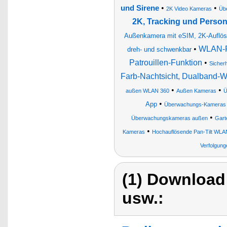
•
•
und Sirene
2K Video Kameras
Üb
2K, Tracking und Pers
Außenkamera mit eSIM, 2K-Auflösu
•
WLAN-Pa
dreh- und schwenkbar
Patrouillen-Funktion
•
Sicher
Farb-Nachtsicht, Dualband
•
•
außen WLAN 360
Außen Kameras
Ü
•
App
Überwachungs-Kameras
•
Überwachungskameras außen
Gart
•
Kameras
Hochauflösende Pan-Tilt WL
Verfolgung
(1) Download
usw.: