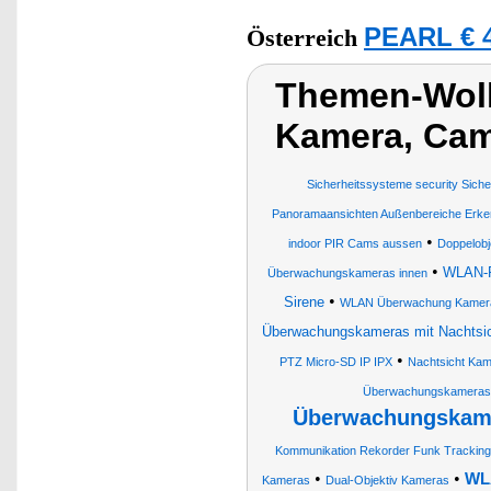
PEARL € 4
Österreich
Themen-Wol
Kamera, Ca
Sicherheitssysteme security Sicher
Panoramaansichten Außenbereiche Erke
•
indoor PIR Cams aussen
Doppelobj
•
WLAN-Pa
Überwachungskameras innen
•
Sirene
WLAN Überwachung Kamer
Überwachungskameras mit Nachtsic
•
PTZ Micro-SD IP IPX
Nachtsicht Ka
Überwachungskameras
Überwachungskame
Kommunikation Rekorder Funk Tracking
•
•
WLA
Kameras
Dual-Objektiv Kameras