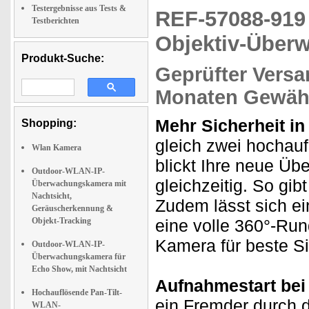
Testergebnisse aus Tests &
REF-57088-91
Testberichten
Objektiv-Über
Produkt-Suche:
Geprüfter Versa
Monaten Gewähr
Mehr Sicherheit in
Shopping:
gleich zwei hochau
Wlan Kamera
blickt Ihre neue Ü
Outdoor-WLAN-IP-
gleichzeitig. So gib
Überwachungskamera mit
Nachtsicht,
Zudem lässt sich e
Geräuscherkennung &
Objekt-Tracking
eine volle 360°-Run
Kamera für beste Si
Outdoor-WLAN-IP-
Überwachungskamera für
Echo Show, mit Nachtsicht
Aufnahmestart be
Hochauflösende Pan-Tilt-
ein Fremder durch d
WLAN-