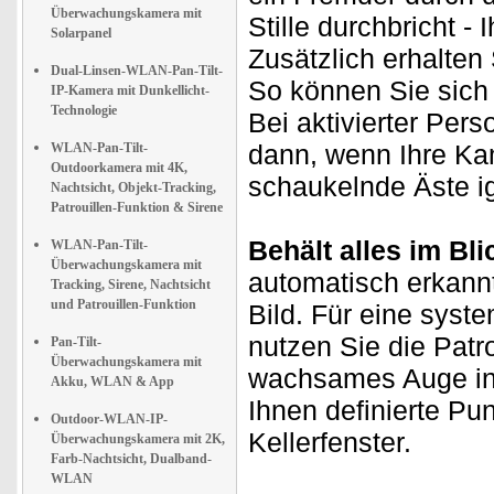
Überwachungskamera mit
Stille durchbricht -
Solarpanel
Zusätzlich erhalten
Dual-Linsen-WLAN-Pan-Tilt-
So können Sie sich 
IP-Kamera mit Dunkellicht-
Technologie
Bei aktivierter Per
dann, wenn Ihre Kam
WLAN-Pan-Tilt-
Outdoorkamera mit 4K,
schaukelnde Äste ig
Nachtsicht, Objekt-Tracking,
Patrouillen-Funktion & Sirene
Behält alles im Bli
WLAN-Pan-Tilt-
Überwachungskamera mit
automatisch erkann
Tracking, Sirene, Nachtsicht
und Patrouillen-Funktion
Bild. Für eine sys
nutzen Sie die Patr
Pan-Tilt-
Überwachungskamera mit
wachsames Auge in 
Akku, WLAN & App
Ihnen definierte Pun
Outdoor-WLAN-IP-
Kellerfenster.
Überwachungskamera mit 2K,
Farb-Nachtsicht, Dualband-
WLAN