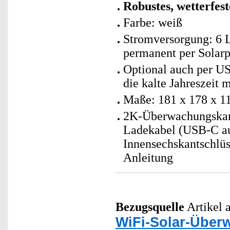
Robustes, wetterfes
Farbe: weiß
Stromversorgung: 6 
permanent per Solar
Optional auch per USB
die kalte Jahreszeit
Maße: 181 x 178 x 1
2K-Überwachungskame
Ladekabel (USB-C au
Innensechskantschlüs
Anleitung
Bezugsquelle
Artikel a
WiFi-Solar-Übe