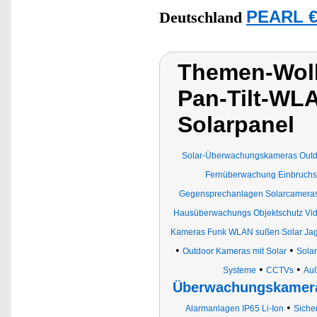
PEARL €
Deutschland
Themen-Wol
Pan-Tilt-WL
Solarpanel
Solar-Überwachungskameras Outd
Fernüberwachung Einbruchs
Gegensprechanlagen Solarcamera
Hausüberwachungs Objektschutz Vi
Kameras Funk WLAN sußen Solar Ja
•
•
Outdoor Kameras mit Solar
Sola
•
•
Systeme
CCTVs
Au
Überwachungskamera
•
Alarmanlagen IP65 Li-Ion
Siche