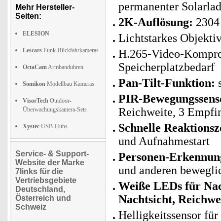
permanenter Solarla
Mehr Hersteller-
Seiten:
2K-Auflösung:
2304 
ELESION
Lichtstarkes Objekti
Lescars
Funk-Rückfahrkameras
H.265-Video-Kompress
Speicherplatzbedarf
OctaCam
Armbanduhren
Pan-Tilt-Funktion:
s
Somikon
Modellbau Kameras
PIR-Bewegungssens
VisorTech
Outdoor-
Reichweite, 3 Empfin
Überwachungskamera-Sets
Schnelle Reaktionsze
Xystec
USB-Hubs
und Aufnahmestart
Service- & Support-
Personen-Erkennung
Website der Marke
und anderen bewegli
7links für die
Vertriebsgebiete
Weiße LEDs für Nach
Deutschland,
Nachtsicht, Reichwei
Österreich und
Schweiz
Helligkeitssensor fü