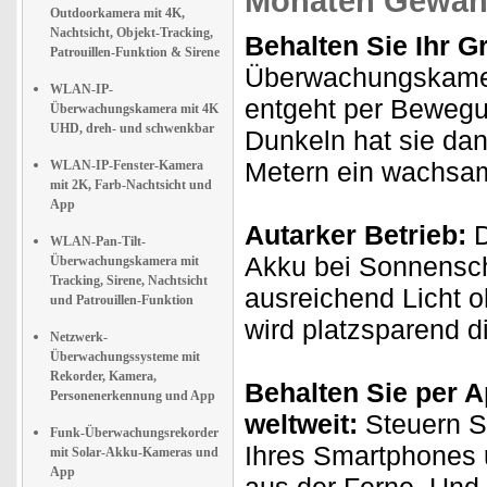
Monaten Gewähr
Outdoorkamera mit 4K,
Nachtsicht, Objekt-Tracking,
Behalten Sie Ihr G
Patrouillen-Funktion & Sirene
Überwachungskamer
WLAN-IP-
entgeht per Bewegu
Überwachungskamera mit 4K
UHD, dreh- und schwenkbar
Dunkeln hat sie dan
Metern ein wachsam
WLAN-IP-Fenster-Kamera
mit 2K, Farb-Nachtsicht und
App
Autarker Betrieb:
D
WLAN-Pan-Tilt-
Akku bei Sonnensch
Überwachungskamera mit
Tracking, Sirene, Nachtsicht
ausreichend Licht 
und Patrouillen-Funktion
wird platzsparend 
Netzwerk-
Überwachungssysteme mit
Rekorder, Kamera,
Behalten Sie per A
Personenerkennung und App
weltweit:
Steuern Si
Funk-Überwachungsrekorder
Ihres Smartphones 
mit Solar-Akku-Kameras und
App