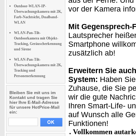
aus der Ferne. Und 
Outdoor-WLAN-IP-
vor der Kamera info
Überwachungskamera mit 2K,
Farb-Nachtsicht, Dualband-
WLAN
Mit Gegensprech-F
WLAN-Pan-Tilt-
Lautsprecher heißen
Outdoorkamera mit Objekt-
Smartphone willkom
Tracking, Geräuscherkennung
und Sirene
zusätzlich ab!
WLAN-Pan-Tilt-
Überwachungskamera mit 2K,
Erweitern Sie auch
Tracking und
Personenerkennung
System:
Haben Sie 
Zuhause, die Sie p
Bleiben Sie mit uns im
wir die gute Nachri
Kontakt und tragen Sie
hier Ihre E-Mail-Adresse
Ihren Smart-Life- u
für unsere HotPrice-Mail
ein:
auf Wunsch alle Ge
Funktionen!
Vollkommen autarker