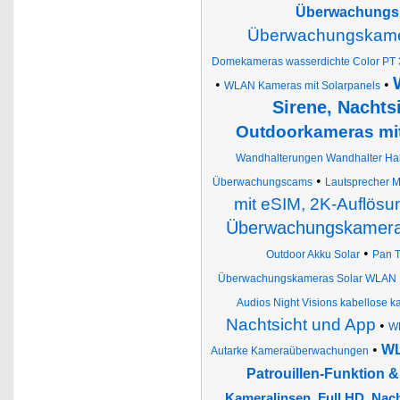
Überwachungsk
Überwachungskamer
Domekameras wasserdichte Color PT 
•
•
WLAN Kameras mit Solarpanels
Sirene, Nachts
Outdoorkameras mit
Wandhalterungen Wandhalter Ha
•
Überwachungscams
Lautsprecher M
mit eSIM, 2K-Auflösun
Überwachungskamera 
•
Outdoor Akku Solar
Pan T
Überwachungskameras Solar WLAN
Audios Night Visions kabellose k
Nachtsicht und App
•
WL
•
WL
Autarke Kameraüberwachungen
Patrouillen-Funktion &
Kameralinsen, Full HD, Nac