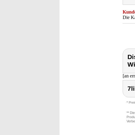
Kunde
Die Ka
Di
Wi
[an er
7l
* Pre
** Di
Produ
Verbe