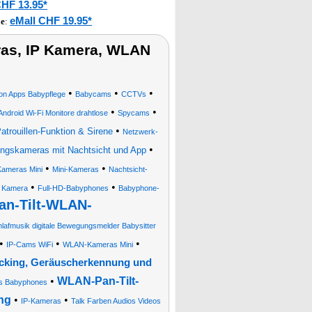
CHF 13.95*
eMall CHF 19.95*
le
:
as, IP Kamera, WLAN
•
•
•
on Apps Babypflege
Babycams
CCTVs
•
•
droid Wi-Fi Monitore drahtlose
Spycams
•
trouillen-Funktion & Sirene
Netzwerk-
•
ngskameras mit Nachtsicht und App
•
•
ameras Mini
Mini-Kameras
Nachtsicht-
•
•
t Kamera
Full-HD-Babyphones
Babyphone-
an-Tilt-WLAN-
lafmusik digitale Bewegungsmelder Babysitter
•
•
•
IP-Cams WiFi
WLAN-Kameras Mini
acking, Geräuscherkennung und
•
WLAN-Pan-Tilt-
ds Babyphones
ng
•
•
IP-Kameras
Talk Farben Audios Videos