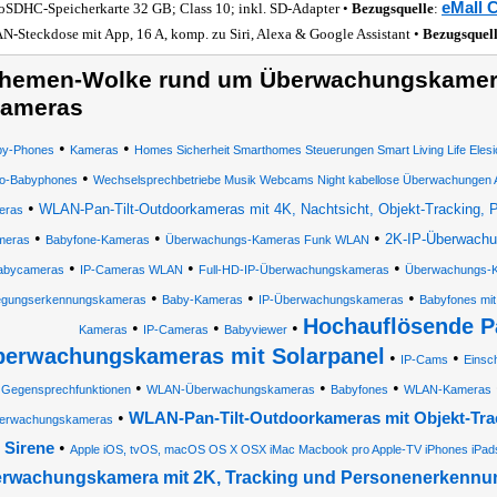
eMall 
oSDHC-Speicherkarte 32 GB; Class 10; inkl. SD-Adapter •
Bezugsquelle
:
-Steckdose mit App, 16 A, komp. zu Siri, Alexa & Google Assistant •
Bezugsquel
hemen-Wolke rund um Überwachungskamer
ameras
•
•
by-Phones
Kameras
Homes Sicherheit Smarthomes Steuerungen Smart Living Life Elesi
•
eo-Babyphones
Wechselsprechbetriebe Musik Webcams Night kabellose Überwachungen An
•
WLAN-Pan-Tilt-Outdoorkameras mit 4K, Nachtsicht, Objekt-Tracking, Pa
eras
•
•
•
2K-IP-Überwachu
meras
Babyfone-Kameras
Überwachungs-Kameras Funk WLAN
•
•
•
abycameras
IP-Cameras WLAN
Full-HD-IP-Überwachungskameras
Überwachungs-K
•
•
•
gungserkennungskameras
Baby-Kameras
IP-Überwachungskameras
Babyfones mi
Hochauflösende P
•
•
•
Kameras
IP-Cameras
Babyviewer
berwachungskameras mit Solarpanel
•
•
IP-Cams
Einsch
•
•
•
Gegensprechfunktionen
WLAN-Überwachungskameras
Babyfones
WLAN-Kameras
•
WLAN-Pan-Tilt-Outdoorkameras mit Objekt-Tr
erwachungskameras
•
Sirene
Apple iOS, tvOS, macOS OS X OSX iMac Macbook pro Apple-TV iPhones iPa
rwachungskamera mit 2K, Tracking und Personenerkennu