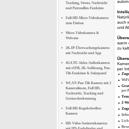
automa
Tracking, Sirene, Nachtsicht
und Patrouillen-Funktion
Intel
Natürl
Full-HD-Micro-Videokamera
auch w
zum Einbau
und A
Micro-Videokamera &
Überw
Webcam
warm d
2K-IP-Überwachungskamera
zu kal
mit Nachtsicht und App
Überw
4G/LTE-Akku-Außenkamera
Kamera
mit eSIM, 2K-Auflösung, Pan-
per In
Tilt-Funktion & Solarpanel
Zugr
WiFi
WLAN-Pan-Tilt-Kamera mit 2
Grat
Kameralinsen, Full HD,
per 
Nachtsicht, Tracking und
Tem
Geräuscherkennung
2-We
Full-HD-Kugelschreiber-
Zugr
Kamera
Infr
Lich
HD-Video-Seniorenkameras
Bewe
mit IPS-Farbdisplay und