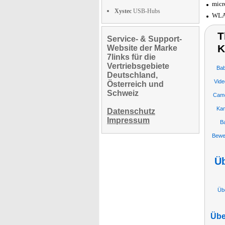
micr
Xystec
USB-Hubs
WLAN
T
Service- & Support-
K
Website der Marke
7links für die
Vertriebsgebiete
Ba
Deutschland,
Vid
Österreich und
Schweiz
Cam
Ka
Datenschutz
Impressum
B
Bewe
Ü
Üb
Übe