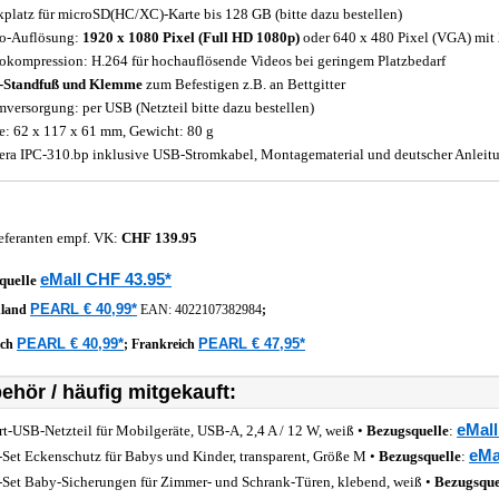
kplatz für microSD(HC/XC)-Karte bis 128 GB (bitte dazu bestellen)
o-Auflösung:
1920 x 1080 Pixel (Full HD 1080p)
oder 640 x 480 Pixel (VGA) mit 
okompression: H.264 für hochauflösende Videos bei geringem Platzbedarf
-Standfuß und Klemme
zum Befestigen z.B. an Bettgitter
mversorgung: per USB (Netzteil bitte dazu bestellen)
: 62 x 117 x 61 mm, Gewicht: 80 g
ra IPC-310.bp inklusive USB-Stromkabel, Montagematerial und deutscher Anleit
eferanten empf. VK:
CHF 139.95
eMall CHF 43.95*
quelle
PEARL € 40,99*
hland
EAN:
4022107382984
;
PEARL € 40,99*
PEARL € 47,95*
ich
;
Frankreich
ehör / häufig mitgekauft:
eMall
rt-USB-Netzteil für Mobilgeräte, USB-A, 2,4 A / 12 W, weiß •
Bezugsquelle
:
eMa
-Set Eckenschutz für Babys und Kinder, transparent, Größe M •
Bezugsquelle
:
-Set Baby-Sicherungen für Zimmer- und Schrank-Türen, klebend, weiß •
Bezugsque