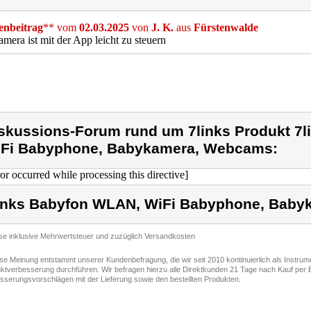
nbeitrag
** vom
02.03.2025
von
J. K.
aus
Fürstenwalde
mera ist mit der App leicht zu steuern
skussions-Forum rund um 7links Produkt 7
Fi Babyphone, Babykamera, Webcams:
ror occurred while processing this directive]
inks Babyfon WLAN, WiFi Babyphone, Bab
ise inklusive Mehrwertsteuer und zuzüglich Versandkosten
ese Meinung entstammt unserer Kundenbefragung, die wir seit 2010 kontinuierlich als Instru
ktverbesserung durchführen. Wir befragen hierzu alle Direktkunden 21 Tage nach Kauf per E
sserungsvorschlägen mit der Lieferung sowie den bestellten Produkten.