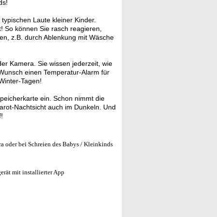
ds!
typischen Laute kleiner Kinder.
t! So können Sie rasch reagieren,
ben, z.B. durch Ablenkung mit Wäsche
r Kamera. Sie wissen jederzeit, wie
uf Wunsch einen Temperatur-Alarm für
Winter-Tagen!
peicherkarte ein. Schon nimmt die
rarot-Nachtsicht auch im Dunkeln. Und
!
a oder bei Schreien des Babys / Kleinkinds
rät mit installierter App