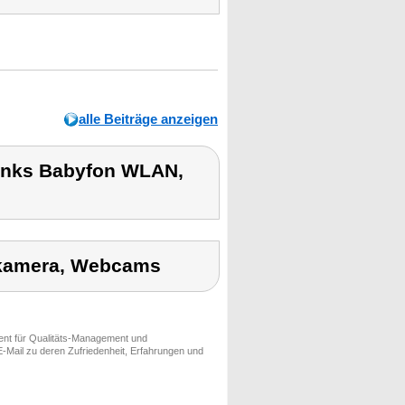
alle Beiträge anzeigen
links Babyfon WLAN,
ykamera, Webcams
ment für Qualitäts-Management und
-Mail zu deren Zufriedenheit, Erfahrungen und