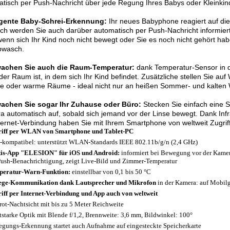
tisch per Push-Nachricht über jede Regung Ihres Babys oder Kleinkin
ligente Baby-Schrei-Erkennung:
Ihr neues Babyphone reagiert auf die 
ich werden Sie auch darüber automatisch per Push-Nachricht informier
enn sich Ihr Kind noch nicht bewegt oder Sie es noch nicht gehört ha
bwasch.
achen Sie auch die Raum-Temperatur:
dank Temperatur-Sensor in de
er Raum ist, in dem sich Ihr Kind befindet. Zusätzliche stellen Sie a
te oder warme Räume - ideal nicht nur an heißen Sommer- und kalten 
achen Sie sogar Ihr Zuhause oder Büro:
Stecken Sie einfach eine S
 automatisch auf, sobald sich jemand vor der Linse bewegt. Dank Inf
ternet-Verbindung haben Sie mit Ihrem Smartphone von weltweit Zugriff
iff per WLAN von Smartphone und Tablet-PC
-kompatibel: unterstützt WLAN-Standards IEEE 802.11b/g/n (2,4 GHz)
is-App "ELESION" für iOS und Android:
informiert bei Bewegung vor der Kamer
Push-Benachrichtigung, zeigt Live-Bild und Zimmer-Temperatur
peratur-Warn-Funktion:
einstellbar von 0,1 bis 50 °C
ge-Kommunikation dank Lautsprecher und Mikrofon
in der Kamera: auf Mobilge
iff per Internet-Verbindung und App auch von weltweit
arot-Nachtsicht mit bis zu 5 Meter Reichweite
tstarke Optik mit Blende f/1,2, Brennweite: 3,6 mm, Bildwinkel: 100°
gungs-Erkennung startet auch Aufnahme auf eingesteckte Speicherkarte