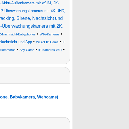
-Akku-Außenkamera mit eSIM, 2K-
P-Überwachungskameras mit 4K UHD,
cking, Sirene, Nachtsicht und
-Überwachungskamera mit 2K,
•
•
R-Nachtsicht-Babyphones
WiFi-Kameras
•
•
Nachtsicht und App
WLAN-IP-Cams
IP-
•
•
•
rkkameras
Spy Cams
IP-Kameras WiFi
hone, Babykamera, Webcams)