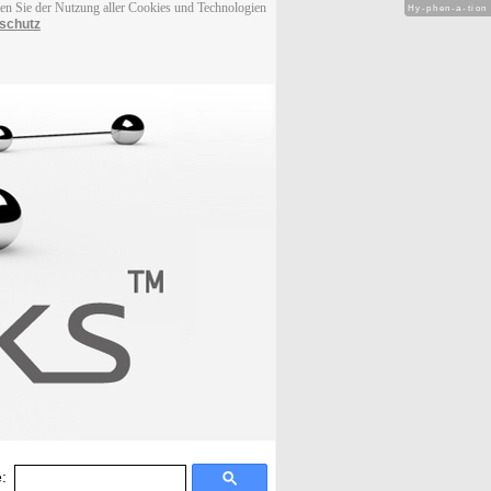
men Sie der Nutzung aller Cookies und Technologien
Hy-phen-a-tion
schutz
: