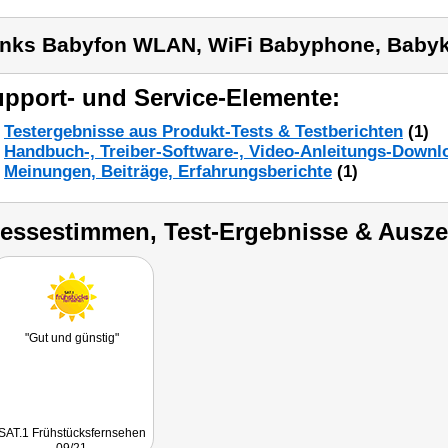
inks Babyfon WLAN, WiFi Babyphone, Bab
pport- und Service-Elemente:
Testergebnisse aus Produkt-Tests & Testberichten
(1)
Handbuch-, Treiber-Software-, Video-Anleitungs-Downl
Meinungen, Beiträge, Erfahrungsberichte
(1)
ressestimmen, Test-Ergebnisse & Ausz
"Gut und günstig"
SAT.1 Frühstücksfernsehen