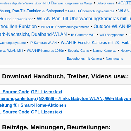
•
•
4G/LTE
wireless digitale 2-Ways Spion FHD Überwachungkameras Wege
Babyphones
•
•
ösung, Pan-Tilt-Funktion & Solarpanel
WLAN-I
Full-HD-Überwachungskameras
•
WLAN-Pan-Tilt-Überwachungskameras mit Tra
eh- und schwenkbar
trouillen-Funktion
•
•
Outdoor-WLAN-IP
WLAN-IP-Überwachungskameras
arb-Nachtsicht, Dualband-WLAN
•
•
•
IP-Cameras WiFi
WiFi-Babyphones
I
•
•
WLAN-IP-Fenster-Kameras mit 2K, Farb-
wachungssysteme
IP-Kameras WLAN
•
•
•
•
eras WLAN Mini
WLAN-IP-Kameras 1080p
Security Cams
Nanny-Kameras
Netzwe
•
Babyphones mit Kamera
Nannycams
) Download Handbuch, Treiber, Videos usw.:
 Source Code
GPL Lizenztext
ienungsanleitung (NX4989 - 7links Babyfon WLAN, WiFi Babyp
eitung für Smart-Home-Aktionen
 Source Code
GPL Lizenztext
) Beiträge, Meinungen, Beurteilungen: