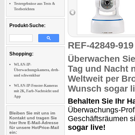
Testergebnisse aus Tests &
Testberichten
Produkt-Suche:
REF-42849-91
Shopping:
Überwachen Sie
WLAN-IP-
Tag und Nacht n
Überwachungskamera, dreh-
und schwenkbar
Weltweit per Br
WLAN-IP-Fenster-Kameras
Wunsch sogar l
mit 2K, Farb-Nachtsicht und
App
Behalten Sie Ihr H
Überwachungs-Profi 
Bleiben Sie mit uns im
Geschäftsräumen si
Kontakt und tragen Sie
hier Ihre E-Mail-Adresse
sogar live!
für unsere HotPrice-Mail
ein: