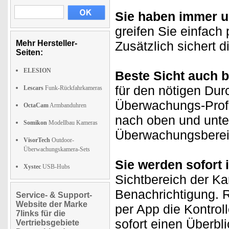
Sie haben immer un
greifen Sie einfach
Mehr Hersteller-
Zusätzlich sichert 
Seiten:
ELESION
Beste Sicht auch b
für den nötigen Durc
Lescars
Funk-Rückfahrkameras
Überwachungs-Profi
OctaCam
Armbanduhren
nach oben und unte
Somikon
Modellbau Kameras
Überwachungsberei
VisorTech
Outdoor-
Überwachungskamera-Sets
Sie werden sofort i
Xystec
USB-Hubs
Sichtbereich der Ka
Benachrichtigung. 
Service- & Support-
Website der Marke
per App die Kontrol
7links für die
sofort einen Überbli
Vertriebsgebiete