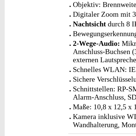
Objektiv: Brennweite
Digitaler Zoom mit 
Nachtsicht
durch 8 I
Bewegungserkennung 
2-Wege-Audio:
Mikro
Anschluss-Buchsen 
externen Lautsprech
Schnelles WLAN: IEE
Sichere Verschlüsse
Schnittstellen: RP-
Alarm-Anschluss, SD-
Maße: 10,8 x 12,5 x 
Kamera inklusive WL
Wandhalterung, Mont