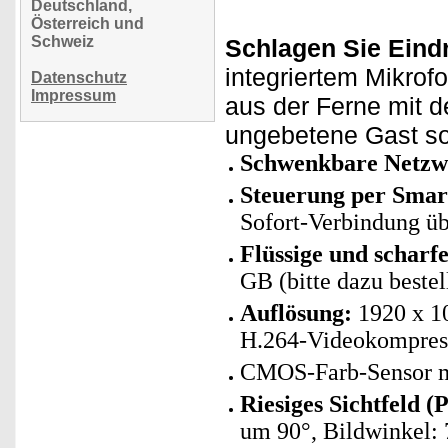
Deutschland,
Österreich und
Schweiz
Schlagen Sie Eindr
integriertem Mikro
Datenschutz
Impressum
aus der Ferne mit d
ungebetene Gast sof
Schwenkbare Netzw
Steuerung per
Smar
Sofort-Verbindung ü
Flüssige und schar
GB (bitte dazu bestel
Auflösung:
1920 x 10
H.264-Videokompres
CMOS-Farb-Sensor m
Riesiges Sichtfeld (P
um 90°, Bildwinkel: 