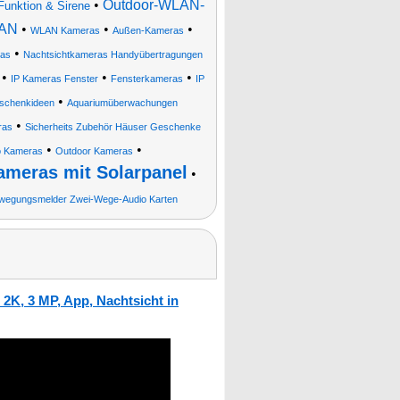
•
Outdoor-WLAN-
Funktion & Sirene
LAN
•
•
•
WLAN Kameras
Außen-Kameras
•
ras
Nachtsichtkameras Handyübertragungen
•
•
•
IP Kameras Fenster
Fensterkameras
IP
•
schenkideen
Aquariumüberwachungen
•
ras
Sicherheits Zubehör Häuser Geschenke
•
•
o Kameras
Outdoor Kameras
meras mit Solarpanel
•
wegungsmelder Zwei-Wege-Audio Karten
2K, 3 MP, App, Nachtsicht in