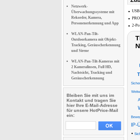
Zub
Netzwerk-
USB-
Überwachungssysteme mit
Rekorder, Kamera,
PRO 
Personenerkennung und App
2-Po
WLAN-Pan-Tilt-
T
Outdoorkamera mit Objekt-
N
Tracking, Geräuscherkennung
und Sirene
WLAN-Pan-Tilt-Kameras mit
2 Kameralinsen, Full HD,
Nachtsicht, Tracking und
T
Geräuscherkennung
Siche
Weitw
Bleiben Sie mit uns im
Kontakt und tragen Sie
hier Ihre E-Mail-Adresse
für unsere HotPrice-Mail
ein:
Beweg
IP-
•
Sic