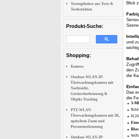
Blick 
Testergebnisse aus Tests &
Testberichten
Farbig
Sensor
Szenen
Produkt-Suche:
Intel
und zu
wichti
Shopping:
Behal
Zugrif
Kamera
den Zu
die Ka
Outdoor-WLAN-IP-
Überwachungskamera mit
Einfa
Nachtsicht,
Das er
Geräuscherkennung &
die Fe
Objekt-Tracking
3-MP
Bild
PTZ-WLAN-
Überwachungskamera mit 2K,
H.26
optischem Zoom und
Eins
Personenerkennung
Blac
WiFi
Outdoor-WLAN-IP-