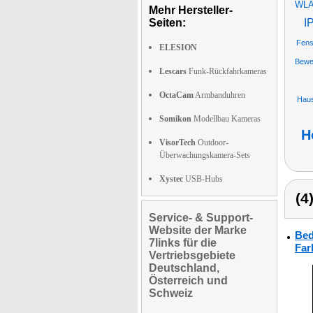
WLAN
Mehr Hersteller-
Seiten:
I
Fens
ELESION
Bewe
Lescars
Funk-Rückfahrkameras
OctaCam
Armbanduhren
Haus
Somikon
Modellbau Kameras
H
VisorTech
Outdoor-
Überwachungskamera-Sets
Xystec
USB-Hubs
(4
Service- & Support-
Website der Marke
Bed
7links für die
Far
Vertriebsgebiete
Deutschland,
Österreich und
Schweiz