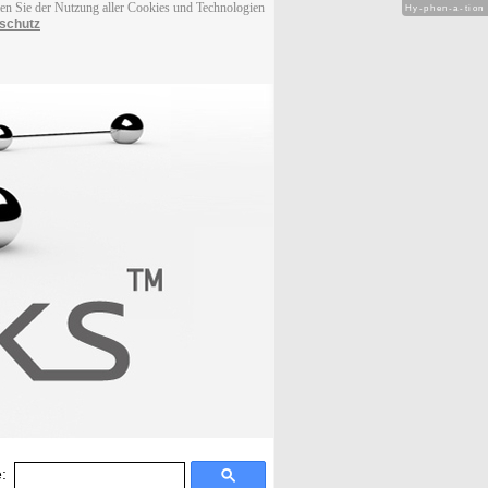
men Sie der Nutzung aller Cookies und Technologien
Hy-phen-a-tion
schutz
: