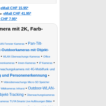
eMall CHF 15.95*
:
eMall CHF 41.95*
le
:
 CHF 7.95*
era mit 2K, Farb-
•
Pan-Tilt-
AN Fenster Kameras
-Outdoorkameras mit Objekt-
•
•
WLAN Überwachungs-Kameras
Office
•
•
•
nnenkameras
Innen-Kameras
IP Kameras
erwachungskamera mit 4G-Mobilfunk und
ng und Personenerkennung
•
t
•
Videoüberwachungs Micro-SD Speicher
•
Outdoor-WLAN-
Wildkameras Infrarot
jekt-Tracking
•
Überwachungskameras
•
meras TUYA Smarte Live Auflösungen Bilder