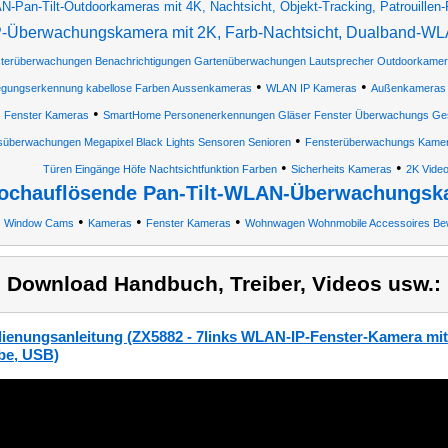
-Pan-Tilt-Outdoorkameras mit 4K, Nachtsicht, Objekt-Tracking, Patrouillen-
P-Überwachungskamera mit 2K, Farb-Nachtsicht, Dualband-W
terüberwachungen Benachrichtigungen Gartenüberwachungen Lautsprecher Outdoorkame
•
•
gungserkennung kabellose Farben Aussenkameras
WLAN IP Kameras
Außenkameras
•
Fenster Kameras
SmartHome Personenerkennungen Gläser Fenster Überwachungs Ge
•
überwachungen Megapixel Black Lights Sensoren Senioren
Fensterüberwachungs Kame
•
•
Türen Eingänge Höfe Nachtsichtfunktion Farben
Sicherheits Kameras
2K Vide
ochauflösende Pan-Tilt-WLAN-Überwachungska
•
•
•
Window Cams
Kameras
Fenster Kameras
Wohnwagen Wohnmobile Accessoires Be
) Download Handbuch, Treiber, Videos usw.:
ienungsanleitung (ZX5882 - 7links WLAN-IP-Fenster-Kamera mit 
be, USB)