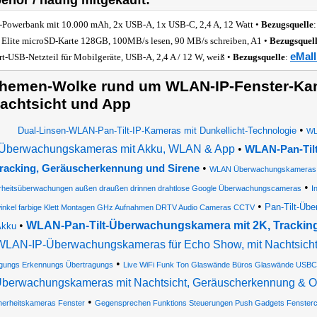
ehör / häufig mitgekauft:
Powerbank mit 10.000 mAh, 2x USB-A, 1x USB-C, 2,4 A, 12 Watt •
Bezugsquelle
Elite microSD-Karte 128GB, 100MB/s lesen, 90 MB/s schreiben, A1 •
Bezugsquel
eMall
rt-USB-Netzteil für Mobilgeräte, USB-A, 2,4 A / 12 W, weiß •
Bezugsquelle
:
hemen-Wolke rund um WLAN-IP-Fenster-Kam
achtsicht und App
•
Dual-Linsen-WLAN-Pan-Tilt-IP-Kameras mit Dunkellicht-Technologie
WL
Überwachungskameras mit Akku, WLAN & App
•
WLAN-Pan-Tilt
•
racking, Geräuscherkennung und Sirene
WLAN Überwachungskameras
•
rheitsüberwachungen außen draußen drinnen drahtlose Google Überwachungscameras
I
•
Pan-Tilt-Üb
inkel farbige Klett Montagen GHz Aufnahmen DRTV Audio Cameras CCTV
•
WLAN-Pan-Tilt-Überwachungskamera mit 2K, Tracki
Akku
WLAN-IP-Überwachungskameras für Echo Show, mit Nachtsich
•
ungs Erkennungs Übertragungs
Live WiFi Funk Ton Glaswände Büros Glaswände USBC 
Überwachungskameras mit Nachtsicht, Geräuscherkennung & Ob
•
herheitskameras Fenster
Gegensprechen Funktions Steuerungen Push Gadgets Fensterca