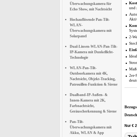
Kost
Überwachungskamera für
und 
Echo Show, mit Nachtsicht
Auto
Akti
Hochauflösende Pan-Tilt-
WLAN-
Komp
Syst
Überwachungskamera mit
Solarpanel
2-We
Stec
Dual-Linsen-WLAN-Pan-Tilt-
Einf
IP-Kamera mit Dunkellicht-
Idea
Technologie
Stro
WLAN-Pan-Tilt-
Maße
Outdoorkamera mit 4K,
2er-
Nachtsicht, Objekt-Tracking,
deut
Patrouillen-Funktion & Sirene
Dualband-IP-Außen- &
Innen-Kamera mit 2K,
Farbnachtsicht,
Bezugs
Geräuscherkennung & Sirene
Deutsc
Pan-Tilt-
Nur € 
Überwachungskamera mit
Akku, WLAN & App