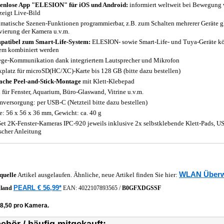
enlose App "ELESION" für iOS und Android:
informiert weltweit bei Bewegung 
zeigt Live-Bild
matische Szenen-Funktionen programmierbar, z.B. zum Schalten mehrerer Geräte gle
vierung der Kamera u.v.m.
atibel zum Smart-Life-System:
ELESION- sowie Smart-Life- und Tuya-Geräte k
em kombiniert werden
ge-Kommunikation dank integriertem Lautsprecher und Mikrofon
kplatz für microSD(HC/XC)-Karte bis 128 GB (bitte dazu bestellen)
ache Peel-and-Stick-Montage
mit Klett-Klebepad
l für Fenster, Aquarium, Büro-Glaswand, Vitrine u.v.m.
mversorgung: per USB-C (Netzteil bitte dazu bestellen)
: 56 x 56 x 36 mm, Gewicht: ca. 40 g
Set 2K-Fenster-Kameras IPC-920 jeweils inklusive 2x selbstklebende Klett-Pads,
scher Anleitung
WLAN Überw
quelle
Artikel ausgelaufen. Ähnliche, neue Artikel finden Sie hier:
PEARL € 56,99*
hland
EAN:
4022107893565
/
B0GFXDGSSF
28,50 pro Kamera.