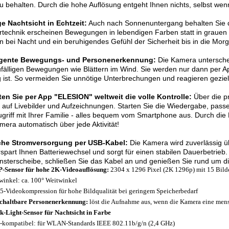
zu behalten. Durch die hohe Auflösung entgeht Ihnen nichts, selbst we
e Nachtsicht in Echtzeit:
Auch nach Sonnenuntergang behalten Sie d
technik erscheinen Bewegungen in lebendigen Farben statt in grauen S
 bei Nacht und ein beruhigendes Gefühl der Sicherheit bis in die Mor
ligente Bewegungs- und Personenerkennung:
Die Kamera untersche
fälligen Bewegungen wie Blättern im Wind. Sie werden nur dann per Ap
g ist. So vermeiden Sie unnötige Unterbrechungen und reagieren geziel
ten Sie per App "ELESION" weltweit die volle Kontrolle:
Über die pr
f auf Livebilder und Aufzeichnungen. Starten Sie die Wiedergabe, passe
griff mit Ihrer Familie - alles bequem vom Smartphone aus. Durch die
mera automatisch über jede Aktivität!
che Stromversorgung per USB-Kabel:
Die Kamera wird zuverlässig ü
spart Ihnen Batteriewechsel und sorgt für einen stabilen Dauerbetrieb. 
nsterscheibe, schließen Sie das Kabel an und genießen Sie rund um d
-Sensor für hohe 2K-Videoauflösung:
2304 x 1296 Pixel (2K 1296p) mit 15 Bil
winkel: ca. 100° Weitwinkel
5-Videokompression für hohe Bildqualität bei geringem Speicherbedarf
chaltbare Personenerkennung:
löst die Aufnahme aus, wenn die Kamera eine mens
k-Light-Sensor für Nachtsicht in Farbe
-kompatibel: für WLAN-Standards IEEE 802.11b/g/n (2,4 GHz)