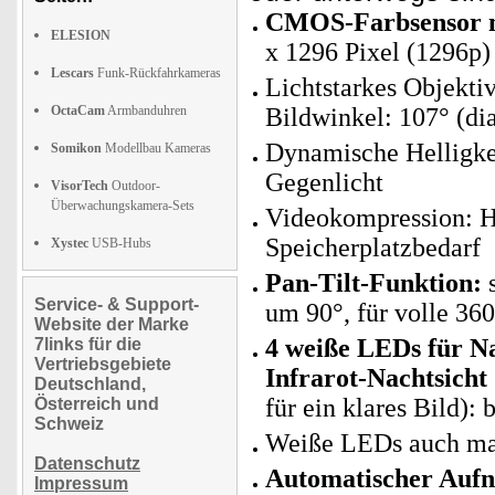
CMOS-Farbsensor mi
ELESION
x 1296 Pixel (1296p)
Lescars
Funk-Rückfahrkameras
Lichtstarkes Objekti
OctaCam
Armbanduhren
Bildwinkel: 107° (di
Dynamische Helligke
Somikon
Modellbau Kameras
Gegenlicht
VisorTech
Outdoor-
Überwachungskamera-Sets
Videokompression: H
Speicherplatzbedarf
Xystec
USB-Hubs
Pan-Tilt-Funktion:
s
Service- & Support-
um 90°, für volle 36
Website der Marke
4 weiße LEDs für Na
7links für die
Vertriebsgebiete
Infrarot-Nachtsicht
Deutschland,
für ein klares Bild):
Österreich und
Schweiz
Weiße LEDs auch man
Datenschutz
Automatischer Aufn
Impressum