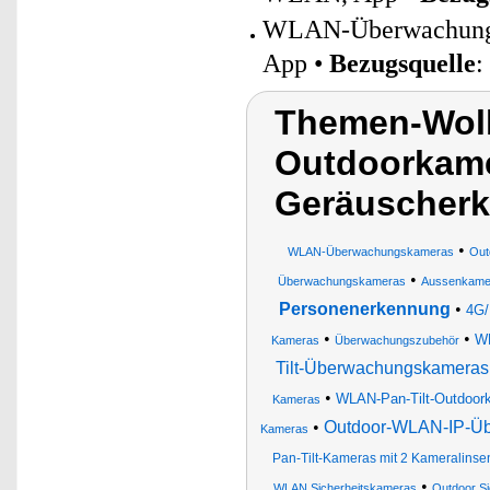
WLAN-Überwachungsk
App •
Bezugsquelle
:
Themen-Wolk
Outdoorkame
Geräuscherk
•
WLAN-Überwachungskameras
Out
•
Überwachungskameras
Aussenkame
Personenerkennung
•
4G/
•
•
WL
Kameras
Überwachungszubehör
Tilt-Überwachungskameras m
•
WLAN-Pan-Tilt-Outdoorka
Kameras
•
Outdoor-WLAN-IP-Üb
Kameras
Pan-Tilt-Kameras mit 2 Kameralinse
•
WLAN Sicherheitskameras
Outdoor S