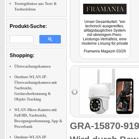
Testergebnisse aus Tests &
Testberichten
Unser Gesamturteil: "ein
Produkt-Suche:
technisch ausgereiftes,
alltagstaugliches System
mit stimmigem Preis-
Leistungs-Verhältnis, eine
moderne Lösung für private
Hausbesitzer, die Wert auf
Framania Magazin 03/26
verlässliche
Shopping:
Grundstücksüberwachung
legen."
Überwachungskamera
Outdoor-WLAN-IP-
Überwachungskamera mit
Nachtsicht,
Geräuscherkennung &
Objekt-Tracking
WLAN-Micro-Kamera mit
Full HD, Nachtsicht,
Bewegungserkennung, App &
GRA-15870-9
Powerbank
Outdoor-WLAN-IP-