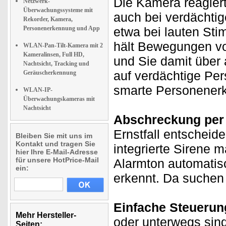
Die Kamera reagiert
Netzwerk-
Überwachungssysteme mit
auch bei verdächti
Rekorder, Kamera,
Personenerkennung und App
etwa bei lauten St
hält Bewegungen vo
WLAN-Pan-Tilt-Kamera mit 2
Kameralinsen, Full HD,
und Sie damit über 
Nachtsicht, Tracking und
auf verdächtige Per
Geräuscherkennung
smarte Personener
WLAN-IP-
Überwachungskameras mit
Nachtsicht
Abschreckung per 
Ernstfall entscheid
Bleiben Sie mit uns im
Kontakt und tragen Sie
integrierte Sirene 
hier Ihre E-Mail-Adresse
für unsere HotPrice-Mail
Alarmton automatis
ein:
erkennt. Da suchen
Einfache Steuerun
Mehr Hersteller-
oder unterwegs sind 
Seiten: