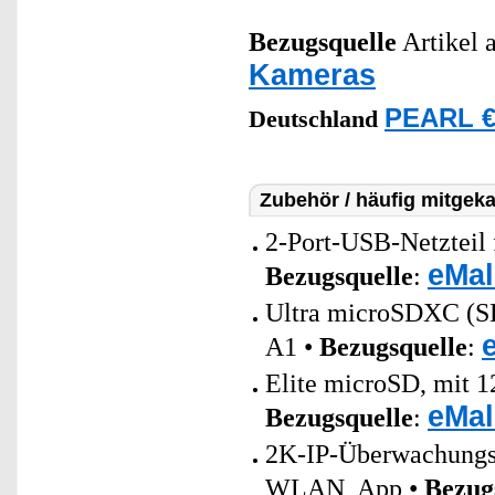
Bezugsquelle
Artikel a
Kameras
PEARL €
Deutschland
Zubehör / häufig mitgeka
2-Port-USB-Netzteil 
eMal
Bezugsquelle
:
Ultra microSDXC (
A1 •
Bezugsquelle
:
Elite microSD, mit 1
eMal
Bezugsquelle
:
2K-IP-Überwachungs
WLAN, App •
Bezug