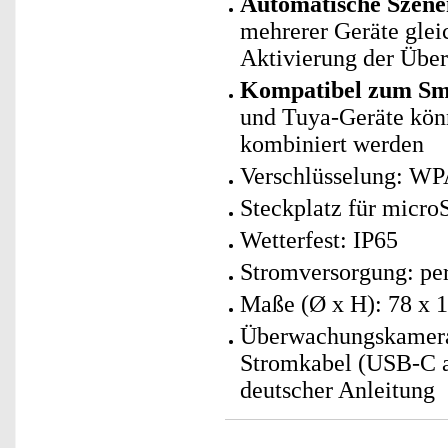
Automatische Szene
mehrerer Geräte glei
Aktivierung der Übe
Kompatibel zum Sma
und Tuya-Geräte kö
kombiniert werden
Verschlüsselung: W
Steckplatz für micro
Wetterfest: IP65
Stromversorgung: per
Maße (Ø x H): 78 x 
Überwachungskamera 
Stromkabel (USB-C a
deutscher Anleitung