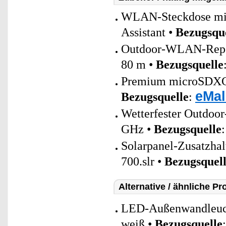
WLAN-Steckdose mit 
Assistant •
Bezugsqu
Outdoor-WLAN-Repeat
80 m •
Bezugsquelle
Premium microSDXC-S
eMal
Bezugsquelle
:
Wetterfester Outdoo
GHz •
Bezugsquelle
Solarpanel-Zusatzha
700.slr •
Bezugsquel
Alternative / ähnliche Pr
LED-Außenwandleuch
weiß •
Bezugsquelle