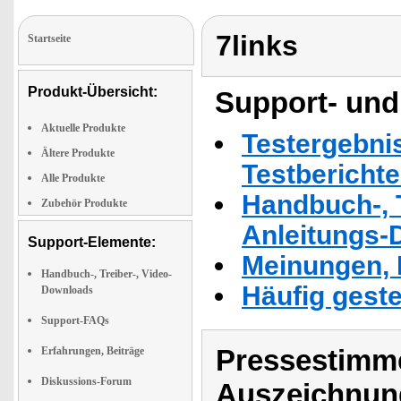
7links
Startseite
Produkt-Übersicht:
Support- und
Aktuelle Produkte
Testergebni
Ältere Produkte
Testbericht
Alle Produkte
Handbuch-, T
Zubehör Produkte
Anleitungs-
Support-Elemente:
Meinungen, 
Handbuch-, Treiber-, Video-
Häufig geste
Downloads
Support-FAQs
Pressestimme
Erfahrungen, Beiträge
Diskussions-Forum
Auszeichnun