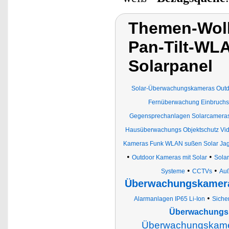
Themen-Wol
Pan-Tilt-WL
Solarpanel
Solar-Überwachungskameras Outd
Fernüberwachung Einbruchs
Gegensprechanlagen Solarcamera
Hausüberwachungs Objektschutz Vi
Kameras Funk WLAN sußen Solar Ja
•
•
Outdoor Kameras mit Solar
Sola
•
•
Systeme
CCTVs
Au
Überwachungskamera
•
Alarmanlagen IP65 Li-Ion
Siche
Überwachungsk
Überwachungskamer