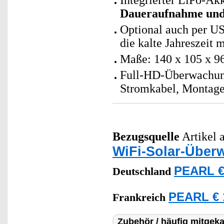
Integrierter LiPo-A
Daueraufnahme und
Optional auch per USB
die kalte Jahreszeit
Maße: 140 x 105 x 9
Full-HD-Überwachung
Stromkabel, Montage
Bezugsquelle
Artikel a
WiFi-Solar-Übe
PEARL €
Deutschland
PEARL € 
Frankreich
Zubehör / häufig mitgeka