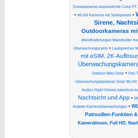
Domekameras wasserdichte Color PT 
•
•
WLAN Kameras mit Solarpanels
Sirene, Nachts
Outdoorkameras mit
Wandhalterungen Wandhalter Ha
•
Überwachungscams
Lautsprecher M
mit eSIM, 2K-Auflösun
Überwachungskamera 
•
Outdoor Akku Solar
Pan T
Überwachungskameras Solar WLAN
Audios Night Visions kabellose k
Nachtsicht und App
•
WL
•
WL
Autarke Kameraüberwachungen
Patrouillen-Funktion &
Kameralinsen, Full HD, Nac