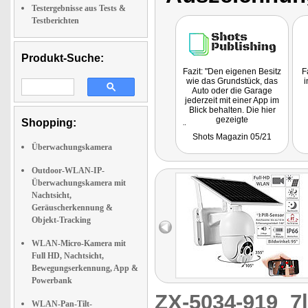
Testergebnisse aus Tests &
Testberichten
Produkt-Suche:
Fazit: "Den eigenen Besitz
F
wie das Grundstück, das
i
Auto oder die Garage
jederzeit mit einer App im
Blick behalten. Die hier
gezeigte
Shopping:
Überwachungskamera aus
Shots Magazin 05/21
dem Online-Shop von Pearl
Überwachungskamera
steht dabei für hohe
Anforderungen."
Outdoor-WLAN-IP-
Überwachungskamera mit
Nachtsicht,
Geräuscherkennung &
Objekt-Tracking
WLAN-Micro-Kamera mit
Full HD, Nachtsicht,
Bewegungserkennung, App &
Powerbank
ZX-5034-919
7
WLAN-Pan-Tilt-