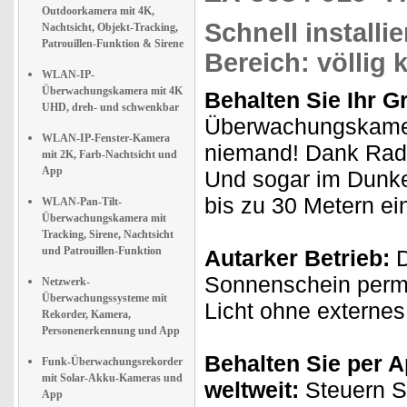
Outdoorkamera mit 4K,
Schnell install
Nachtsicht, Objekt-Tracking,
Patrouillen-Funktion & Sirene
Bereich: völlig k
WLAN-IP-
Überwachungskamera mit 4K
Behalten Sie Ihr G
UHD, dreh- und schwenkbar
Überwachungskamer
WLAN-IP-Fenster-Kamera
niemand! Dank Rada
mit 2K, Farb-Nachtsicht und
App
Und sogar im Dunkel
bis zu 30 Metern e
WLAN-Pan-Tilt-
Überwachungskamera mit
Tracking, Sirene, Nachtsicht
und Patrouillen-Funktion
Autarker Betrieb:
D
Sonnenschein perm
Netzwerk-
Überwachungssysteme mit
Licht ohne externe
Rekorder, Kamera,
Personenerkennung und App
Behalten Sie per A
Funk-Überwachungsrekorder
mit Solar-Akku-Kameras und
weltweit:
Steuern Si
App