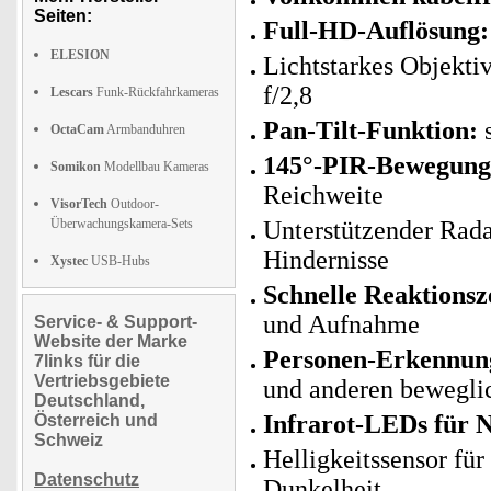
Seiten:
Full-HD-Auflösung:
ELESION
Lichtstarkes Objekti
f/2,8
Lescars
Funk-Rückfahrkameras
Pan-Tilt-Funktion:
s
OctaCam
Armbanduhren
145°-PIR-Bewegung
Somikon
Modellbau Kameras
Reichweite
VisorTech
Outdoor-
Überwachungskamera-Sets
Unterstützender Rad
Hindernisse
Xystec
USB-Hubs
Schnelle Reaktionsz
und Aufnahme
Service- & Support-
Website der Marke
Personen-Erkennung
7links für die
Vertriebsgebiete
und anderen bewegli
Deutschland,
Infrarot-LEDs für N
Österreich und
Schweiz
Helligkeitssensor fü
Datenschutz
Dunkelheit