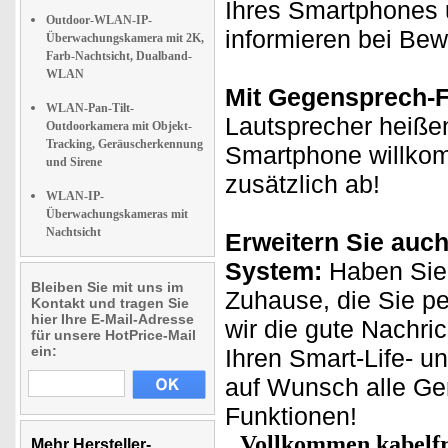
Ihres Smartphones 
Outdoor-WLAN-IP-
informieren bei Be
Überwachungskamera mit 2K,
Farb-Nachtsicht, Dualband-
WLAN
Mit Gegensprech-F
WLAN-Pan-Tilt-
Lautsprecher heißen
Outdoorkamera mit Objekt-
Tracking, Geräuscherkennung
Smartphone willkom
und Sirene
zusätzlich ab!
WLAN-IP-
Überwachungskameras mit
Nachtsicht
Erweitern Sie auch
System:
Haben Sie 
Bleiben Sie mit uns im
Zuhause, die Sie p
Kontakt und tragen Sie
hier Ihre E-Mail-Adresse
wir die gute Nachri
für unsere HotPrice-Mail
ein:
Ihren Smart-Life- u
auf Wunsch alle Ge
Funktionen!
Vollkommen kabelfr
Mehr Hersteller-